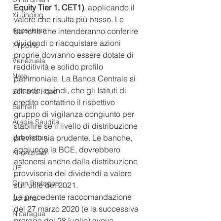
Equity Tier 1, CET1)
, applicando il 
Xi Jinping
valore che risulta più basso. Le 
Kazakistan
banche che intenderanno conferire 
dividendi o riacquistare azioni 
Filippine
proprie dovranno essere dotate di 
Venezuela
redditività e solido profilo 
Nato
patrimoniale. La Banca Centrale si 
attende, quindi, che gli Istituti di 
Belt and Road
credito contattino il rispettivo 
Bahrein
gruppo di vigilanza congiunto per 
Arabia Saudita
stabilire se il livello di distribuzione 
previsto sia prudente. Le banche, 
Uzbekistan
aggiunge la BCE, dovrebbero 
Kirghizistan
astenersi anche dalla distribuzione 
UE
provvisoria dei dividendi a valere 
Gran Bretagna
sull’utile del 2021. 
La precedente raccomandazione 
Ucraina
del 27 marzo 2020 (e la successiva 
Nicaragua
proroga del 28 luglio) aveva 