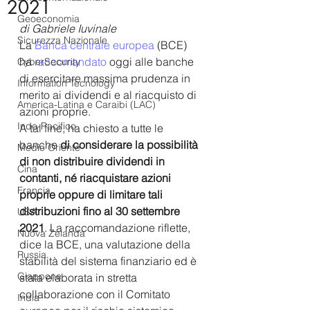
2021
Geoeconomia
di Gabriele Iuvinale
Sicurezza Nazionale
La 
Banca centrale europea
 (BCE) 
ha 
raccomandato
 oggi alle banche 
CyberSecurity
di esercitare massima prudenza in 
Information Tecnology
merito ai dividendi e al riacquisto di 
America-Latina e Caraibi (LAC)
azioni proprie. 
Indo-Pacifico
A tal fine, ha chiesto a tutte le 
banche 
di considerare la possibilità 
Medio Oriente
di non distribuire dividendi in 
Cina
contanti, né riacquistare azioni 
Francia
proprie oppure di limitare tali 
distribuzioni fino al 30 settembre 
USA
2021
. La raccomandazione riflette, 
Nuova Zelanda
dice la BCE, una valutazione della 
Russia
stabilità del sistema finanziario ed è 
Giappone
stata elaborata in stretta 
collaborazione con il Comitato 
India