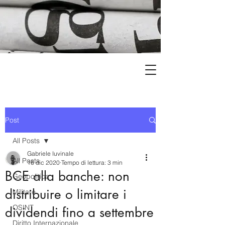
Post
All Posts
Gabriele Iuvinale
All Posts
16 dic 2020
Tempo di lettura: 3 min
BCE alla banche: non
Geopolitica
distribuire o limitare i
Militare
OSINT
dividendi fino a settembre
Diritto Internazionale