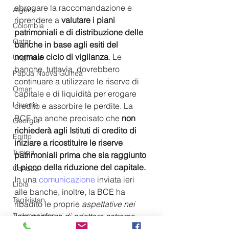
abrogare la raccomandazione e 
Algeria
riprendere a 
valutare i piani 
Colombia
patrimoniali e di distribuzione delle 
Qatar
banche in base agli esiti del 
normale ciclo di vigilanza
. Le 
Ungheria
banche, tuttavia, dovrebbero 
Papua Nuova Guinea
continuare a utilizzare le riserve di 
Oman
capitale e di liquidità per erogare 
Lituania
credito e assorbire le perdite. La 
BCE ha anche precisato che 
non 
Georgia
richiederà agli Istituti di credito di 
Egitto
iniziare a ricostituire le riserve 
Tunisia
patrimoniali prima che sia raggiunto 
il picco della riduzione del capitale.
Canada
In una 
comunicazione
 inviata ieri 
Libia
alle banche, inoltre, la BCE ha 
Tagikistan
ribadito le proprie 
aspettative nei 
loro confronti di adottare estrema 
Turkmenistan
moderazione riguardo alla 