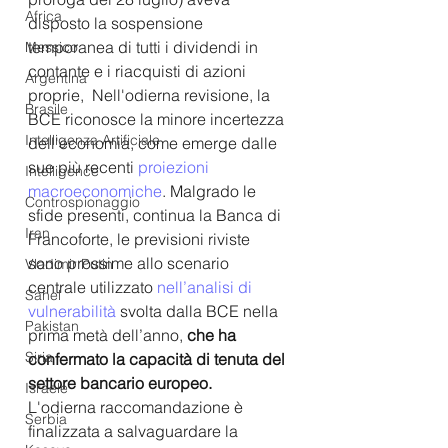
Africa
disposto la sospensione 
temporanea di tutti i dividendi in 
Messico
contante e i riacquisti di azioni 
Argentina
proprie,  Nell'odierna revisione, la 
Brasile
BCE riconosce la minore incertezza 
Intelligenza Artificiale
dell'economia, come emerge dalle 
sue più recenti 
proiezioni 
Intelligence
macroeconomiche
. Malgrado le 
Controspionaggio
sfide presenti, continua la Banca di 
Iran
Francoforte, le previsioni riviste 
sono prossime allo scenario 
Vladimir Putin
centrale utilizzato 
nell’analisi di 
Sahel
vulnerabilità
 svolta dalla BCE nella 
Pakistan
prima metà dell’anno, 
che ha 
Siria
confermato la capacità di tenuta del 
settore bancario europeo.
Israele
L'odierna raccomandazione è 
Serbia
finalizzata a salvaguardare la 