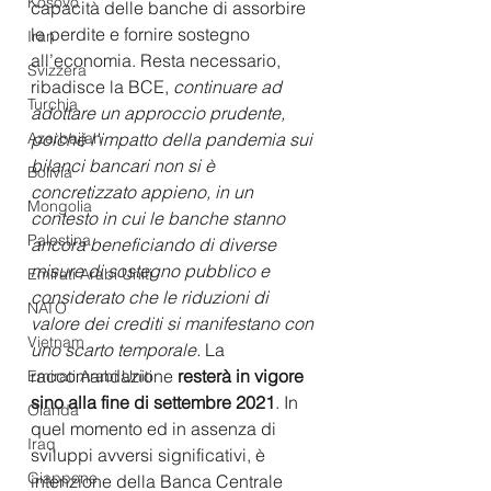
Kosovo
capacità delle banche di assorbire 
le perdite e fornire sostegno 
Iran
all’economia. Resta necessario, 
Svizzera
ribadisce la BCE, 
continuare ad 
Turchia
adottare un approccio prudente, 
poiché l’impatto della pandemia sui 
Azerbaijan
bilanci bancari non si è 
Bolivia
concretizzato appieno, in un 
Mongolia
contesto in cui le banche stanno 
Palestina
ancora beneficiando di diverse 
misure di sostegno pubblico e 
Emirati Arabi Uniti
considerato che le riduzioni di 
NATO
valore dei crediti si manifestano con 
Vietnam
uno scarto temporale.
 La 
raccomandazione
 resterà in vigore 
Emirati Arabi Uniti
sino alla fine di settembre 2021
. In 
Olanda
quel momento ed in assenza di 
Iraq
sviluppi avversi significativi, è 
Giappone
intenzione della Banca Centrale 