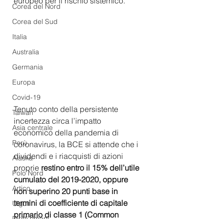
europeo per il rischio sistemico.
Corea del Nord
Corea del Sud
Italia
Australia
Germania
Europa
Covid-19
Tenuto conto della persistente 
Taiwan
incertezza circa l’impatto 
Asia centrale
economico della pandemia di 
Perù
coronavirus, la BCE si attende che i 
dividendi e i riacquisti di azioni 
Alaska
proprie 
restino entro il 15% dell’utile 
Polo Nord
cumulato del 2019-2020, oppure 
Artico
non superino 20 punti base in 
termini di coefficiente di capitale 
Uiguri
primario di classe 1 (Common 
Diritti umani