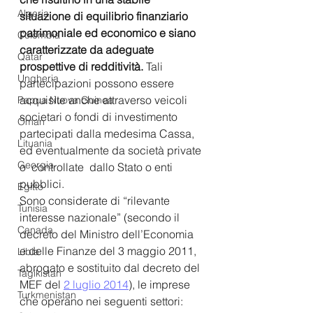
Algeria
situazione di equilibrio finanziario 
patrimoniale ed economico e siano 
Colombia
caratterizzate da adeguate 
Qatar
prospettive di redditività.
 Tali 
Ungheria
partecipazioni possono essere 
acquisite anche attraverso veicoli 
Papua Nuova Guinea
societari o fondi di investimento 
Oman
partecipati dalla medesima Cassa, 
Lituania
ed eventualmente da società private 
Georgia
o  controllate  dallo S
tato o enti 
pubblici.
Egitto
Sono considerate di “rilevante 
Tunisia
interesse nazionale” (secondo il 
Canada
decreto del Ministro dell’Economia 
e delle Finanze del 3 maggio 2011, 
Libia
abrogato e sostituito dal decreto del 
Tagikistan
MEF del 
2 luglio 2014
), le imprese 
Turkmenistan
che operano nei seguenti settori: