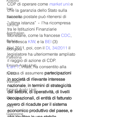
Kosovo
CDP di operare come 
market unit
 e 
Iran
che la garanzia dello Stato sulla 
raccolta postale può ritenersi di 
Svizzera
“ultima istanza”  ‐  l’ha ricompresa 
Turchia
tra le Istituzioni Finanziarie 
Azerbaijan
Monetarie, come la francese 
CDC
, 
Bolivia
la tedesca 
KfW,
 e la 
BEI
 (3) 
Nel 2011, poi, con il 
DL 34/2011
 il 
Mongolia
legislatore ha ulteriormente ampliato 
Palestina
il raggio di azione di CDP. 
Emirati Arabi Uniti
L’art. 7
, infatti, ha consentito alla 
Cassa di assumere 
partecipazioni 
NATO
in società di rilevante interesse 
Vietnam
nazionale
, 
in termini di strategicità 
Emirati Arabi Uniti
del settore, di operatività, di livelli 
occupazionali, di entità di fatturato 
Olanda
ovvero di ricadute per il sistema 
Iraq
economico produttivo del paese, e 
Giappone
che risultino in una stabile 