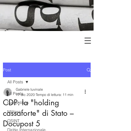
Post
All Posts
Gabriele Iuvinale
All Posts
17 dic 2020
Tempo di lettura: 11 min
CDP: la "holding
Geopolitica
cassaforte" di Stato –
Militare
OSINT
Docupost 5
Diritto Internazionale