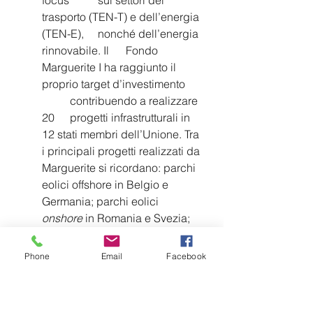
trasporto (TEN-T) e dell’energia 
(TEN-E), 	nonché dell’energia 
rinnovabile. 
Il 	Fondo 
Marguerite I ha raggiunto il 
proprio target d’investimento 
	contribuendo a realizzare 
20 	progetti infrastrutturali in 
12 stati membri dell’Unione. Tra 
i principali progetti realizzati da 
Marguerite si ricordano: parchi 
eolici offshore in Belgio e 
Germania; parchi eolici 
onshore
 in Romania e Svezia; 
impianti ad energia solare in 
Francia, e a biomasse in 
Phone
Email
Facebook
Portogallo; impianto di 
termovalorizzazione in Polonia; 
infrastrutture di trasporti in 