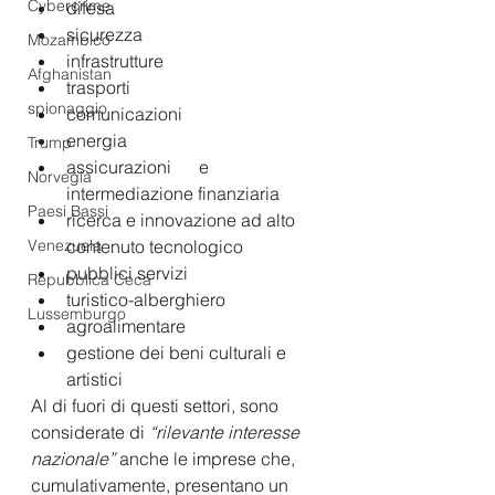
Cybercrime
difesa
sicurezza
Mozambico
infrastrutture
Afghanistan
trasporti
spionaggio
comunicazioni
energia
Trump
assicurazioni 	e 
Norvegia
intermediazione finanziaria
Paesi Bassi
ricerca e innovazione ad alto 
contenuto tecnologico
Venezuela
pubblici servizi
Repubblica Ceca
turistico-alberghiero
Lussemburgo
agroalimentare
gestione dei beni culturali e 
artistici
Al di fuori di questi settori, sono 
considerate di 
“rilevante interesse 
nazionale”
 anche le imprese che, 
cumulativamente, presentano un 