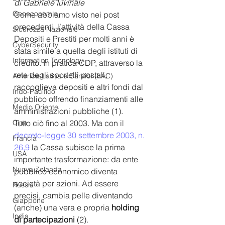
di Gabriele Iuvinale
Geoeconomia
Come abbiamo visto nei post 
precedenti, l’attività della Cassa 
Sicurezza Nazionale
Depositi e Prestiti per molti anni è 
CyberSecurity
stata simile a quella degli istituti di 
Information Tecnology
credito. In pratica CDP, attraverso la 
rete degli sportelli postali, 
America-Latina e Caraibi (LAC)
raccoglieva depositi e altri fondi dal 
Indo-Pacifico
pubblico offrendo finanziamenti alle 
Medio Oriente
amministrazioni pubbliche (1).
Cina
Tutto ciò fino al 2003. Ma con il 
decreto-legge 30 settembre 2003, n. 
Francia
26,9
 la Cassa subisce la prima 
USA
importante trasformazione: da ente 
Nuova Zelanda
pubblico economico diventa 
società per azioni. Ad essere 
Russia
precisi, cambia pelle diventando 
Giappone
(anche) una vera e propria 
holding 
India
di partecipazioni 
(2).