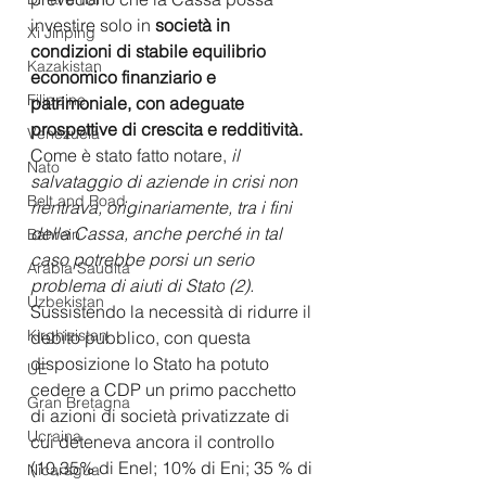
investire solo in 
società in 
Xi Jinping
condizioni di stabile equilibrio 
Kazakistan
economico finanziario e 
Filippine
patrimoniale, con adeguate 
prospettive di crescita e redditività.
Venezuela
Come è stato fatto notare,
il 
Nato
salvataggio di aziende in crisi non 
Belt and Road
rientrava, originariamente, tra i fini 
della Cassa, anche perché in tal 
Bahrein
caso potrebbe porsi un serio 
Arabia Saudita
problema di aiuti di Stato
 (2).
Uzbekistan
Sussistendo la necessità di ridurre il 
Kirghizistan
debito pubblico, con questa 
disposizione lo Stato ha potuto 
UE
cedere a CDP un primo pacchetto 
Gran Bretagna
di azioni di società privatizzate di 
Ucraina
cui deteneva ancora il controllo 
(10,35% di Enel; 10% di Eni; 35 % di 
Nicaragua