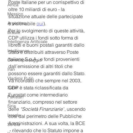
Poste Italiane per un corrispettivo di 
Africa
oltre 10 miliardi di euro - la 
Messico
situazione attuale delle partecipate 
è visionabile 
qui
).
Argentina
Per lo svolgimento di queste attività, 
Brasile
CDP utilizza i fondi sotto forma di 
Intelligenza Artificiale
libretti e buoni postali garantiti dallo 
Intelligence
Stato e distribuiti attraverso Poste 
Italiane S.p.A., e fondi provenienti 
Controspionaggio
dall’emissione di altri titoli che 
Iran
possono essere garantiti dallo Stato. 
Vladimir Putin
Va ricordato che sempre nel 2003, 
CDP è stata riclassificata da 
Sahel
Eurostat come intermediario 
Pakistan
finanziario, compreso nel settore 
Siria
delle
“Società Finanziarie”
, uscendo 
Israele
così dal perimetro delle Pubbliche 
Amministrazioni. A sua volta, la BCE 
Serbia
 ‐ rilevando che lo Statuto impone a 