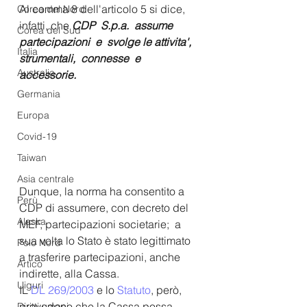
Al comma 8 dell'articolo 5 si dice, 
Corea del Nord
infatti, che
CDP  S.p.a.  assume  
Corea del Sud
partecipazioni  e  svolge le attivita', 
Italia
strumentali,  connesse  e  
Australia
accessorie.
Germania
Europa
Covid-19
Taiwan
Asia centrale
Dunque, la norma ha consentito a 
Perù
CDP di assumere, con decreto del 
Alaska
MEF, partecipazioni societarie;  a 
sua volta lo Stato è stato legittimato 
Polo Nord
a trasferire partecipazioni, anche 
Artico
indirette, alla Cassa. 
Uiguri
IL 
DL 269/2003
 e lo 
Statuto
, però, 
prevedono che la Cassa possa 
Diritti umani