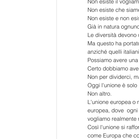
Non esiste il vogliam
Non esiste che siamo 
Non esiste e non esi
Già in natura ognun
Le diversità devono u
Ma questo ha portato 
anziché quelli italiani
Possiamo avere una n
Certo dobbiamo aver
Non per dividerci, ma
Oggi l'unione è solo 
Non altro.
L'unione europea o 
europea, dove  ogni 
vogliamo realmente 
Così l'unione si raff
come Europa che cond