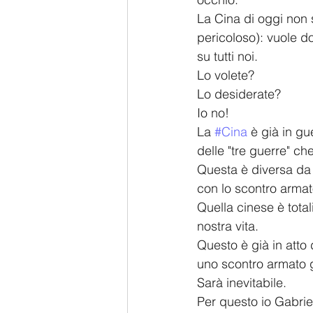
La Cina di oggi non s
pericoloso): vuole do
su tutti noi.
Lo volete?
Lo desiderate?
Io no!
La 
#Cina
 è già in g
delle "tre guerre" che
Questa è diversa da 
con lo scontro armat
Quella cinese è tota
nostra vita.
Questo è già in atto 
uno scontro armato 
Sarà inevitabile.
Per questo io Gabriel