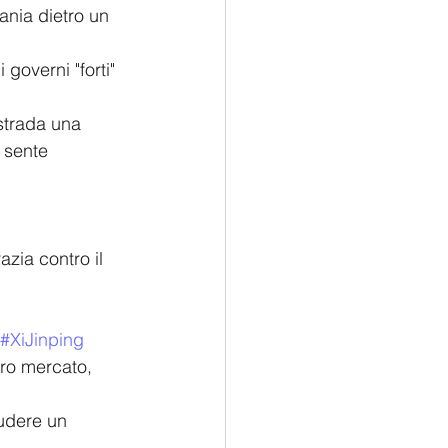
ania dietro un 
governi "forti" 
strada una 
 sente 
zia contro il 
#XiJinping
bero mercato, 
iudere un 