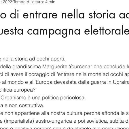
et 2022
Tempo di lettura: 4 min
cnology
America-Latina e Caraibi (LAC)
Indo-Pacifico
 di entrare nella storia a
anda
Russia
Giappone
India
Corea del Nord
uesta campagna elettorale
a
Europa
Covid-19
Taiwan
Asia centrale
Pe
nella storia ad occhi aperti.
 della grandissima Marguerite Yourcenar che conclude l
di avere il coraggio di "entrare nella morte ad occhi ap
al mondo e all'Europa devastata dalla guerra in Ucrain
olitica europea?
'Orbanismo è una politica pericolosa. 
a e non costruttiva.
 non appartiene alla nostra cultura perché affonda le su
e (imperialista) austro-ungarica e poi sovietica, subita d
non è positiva perche' non è da stimolo alla costruzione 