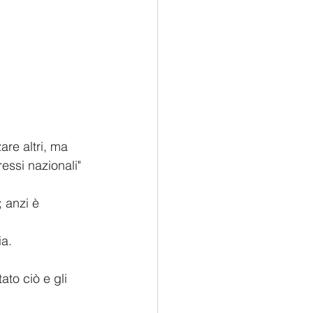
re altri, ma 
ressi nazionali" 
 anzi è 
ia.
to ciò e gli 