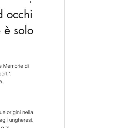
Medio Oriente
Cina
d occhi
Corea del Sud
 è solo
rù
Alaska
e Memorie di 
erti".
a.
e origini nella 
agli ungheresi. 
o al 