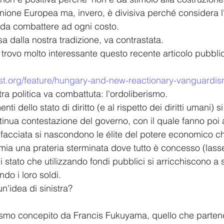
nione Europea ma, invero, è divisiva perché considera 
 da combattere ad ogni costo.
a dalla nostra tradizione, va contrastata.
trovo molto interessante questo recente articolo pubbli
erest.org/feature/hungary-and-new-reactionary-vanguard
tra politica va combattuta: l'ordoliberismo.
i dello stato di diritto (e al rispetto dei diritti umani) s
ntinua contestazione del governo, con il quale fanno poi a
a facciata si nascondono le élite del potere economico c
ia una prateria sterminata dove tutto è concesso (lasse
i stato che utilizzando fondi pubblici si arricchiscono a 
do i loro soldi.
'idea di sinistra?
lismo concepito da Francis Fukuyama, quello che parten