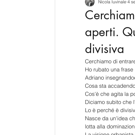
Nicola Iuvinale
4 s
CyberSecurity
Information Te
Cerchiamo
Francia
USA
Nuova Zel
aperti. Q
divisiva
Italia
Australia
Germani
Cerchiamo di entrare 
Ho rubato una frase
Polo Nord
Adriano insegnandoci 
Cosa sta accadendo 
Cos'è che agita la p
Diciamo subito che l
Lo è perché è divisiv
Nasce da un'idea che
lotta alla dominazion
La visione orbanista 