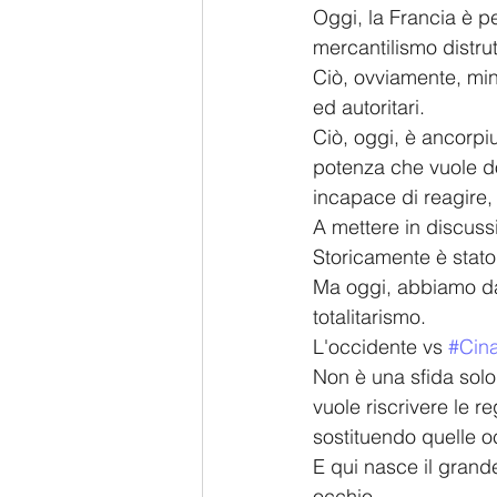
Oggi, la Francia è p
mercantilismo distrut
Ciò, ovviamente, mina
ed autoritari.
Ciò, oggi, è ancorpi
potenza che vuole do
incapace di reagire, 
A mettere in discussi
Storicamente è stat
Ma oggi, abbiamo dav
totalitarismo.
L'occidente vs 
#Cin
Non è una sfida solo
vuole riscrivere le re
sostituendo quelle oc
E qui nasce il grand
occhio.