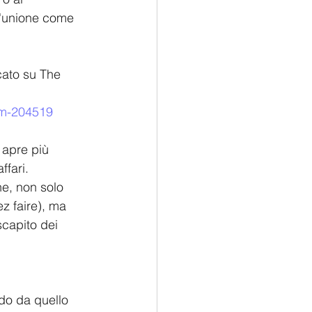
l'unione come 
cato su The 
ism-204519
i apre più 
ffari.
he, non solo 
z faire), ma 
scapito dei 
do da quello 