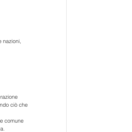
 nazioni, 
razione 
endo ciò che 
) e comune 
a.