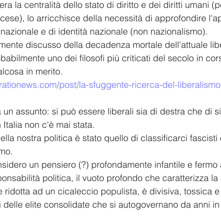
a la centralità dello stato di diritto e dei diritti umani (
ncese), lo arricchisce della necessità di approfondire l'a
 nazionale e di identità nazionale (non nazionalismo).
nte discusso della decadenza mortale dell'attuale lib
abilmente uno dei filosofi più criticati del secolo in cor
lcosa in merito.
ationews.com/post/la-sfuggente-ricerca-del-liberalismo-
 un assunto: si può essere liberali sia di destra che di si
Italia non c'è mai stata.
lla nostra politica è stato quello di classificarci fascisti
amo.
sidero un pensiero (?) profondamente infantile e fermo 
sabilità politica, il vuoto profondo che caratterizza la p
 ridotta ad un cicaleccio populista, è divisiva, tossica e
si delle elite consolidate che si autogovernano da anni i