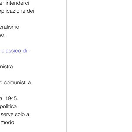
per intenderci 
pplicazione dei 
eralismo 
so.
classico-di-
nistra.
 o comunisti a 
al 1945.
olitica 
 serve solo a 
n modo 