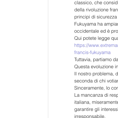
classico, che consider
della rivoluzione fra
principi di sicurezza
Fukuyama ha ampiame
occidentale ed è prob
Qui potete legge qua
https://www.extremar
francis-fukuyama
Tuttavia, partiamo da
Questa evoluzione in 
Il nostro problema, de
seconda di chi voti
Sinceramente, lo con
La mancanza di respon
italiana, miseramente
garantire gli interes
irresponsabile. 