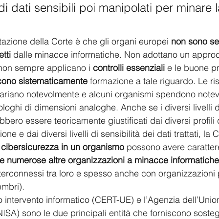
i dati sensibili poi manipolati per minare l
tazione della Corte è che gli organi europei 
non sono s
tti 
dalle minacce informatiche. Non adottano un approc
 non sempre applicano i 
controlli essenziali
 e le buone pr
cono sistematicamente
 formazione a tale riguardo. Le ri
 variano notevolmente e alcuni organismi spendono not
ologhi di dimensioni analoghe. Anche se i diversi livelli d
bero essere teoricamente giustificati dai diversi profili d
e e dai diversi livelli di sensibilità dei dati trattati, la 
 cibersicurezza in un organismo
 possono avere caratter
 numerose altre organizzazioni a minacce informatiche
terconnessi tra loro e spesso anche con organizzazioni 
embri). 
 intervento informatico (CERT-UE) e l’Agenzia dell’Uni
NISA) sono le due principali entità che forniscono sosteg