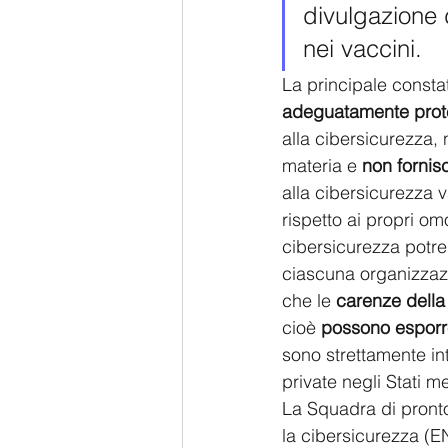
divulgazione d
nei vaccini.
La principale consta
adeguatamente prote
alla cibersicurezza,
materia e 
non fornis
alla cibersicurezza
rispetto ai propri om
cibersicurezza potreb
ciascuna organizzazion
che le
 carenze della
cioè 
possono esporre
sono strettamente in
private negli Stati m
La Squadra di pronto
la cibersicurezza (E