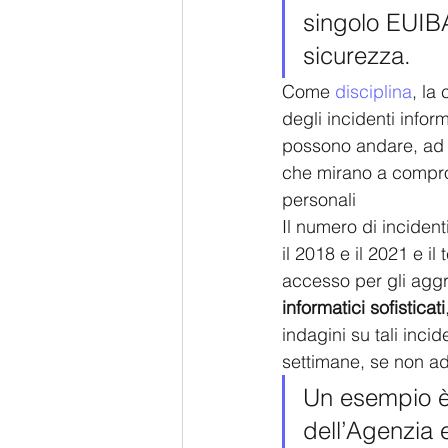
singolo EUIBA
sicurezza.
Come 
disciplina
, la
degli incidenti inform
possono andare, ad e
che mirano a compromet
personali
Il numero di incidenti
il 2018 e il 2021 e i
accesso per gli aggre
informatici sofisticati
indagini su tali inci
settimane, se non add
Un esempio è s
dell’Agenzia 