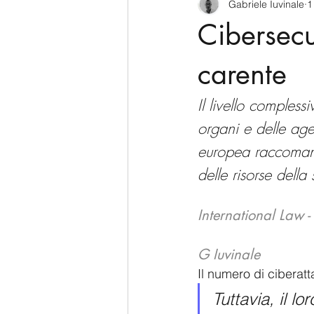
Gabriele Iuvinale
1
CyberSecurity
Information Te
Cibersecu
Francia
USA
Nuova Zel
carente
Il livello compless
Italia
Australia
Germani
organi e delle age
europea raccomand
delle risorse dell
Polo Nord
International Law -
G Iuvinale
Il numero di ciberat
Tuttavia, il l