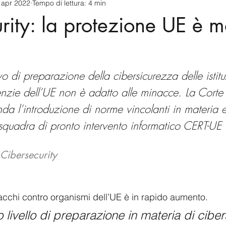
 apr 2022
Tempo di lettura: 4 min
cnology
America-Latina e Caraibi (LAC)
Indo-Pacifico
rity: la protezione UE è m
anda
Russia
Giappone
India
Corea del Nord
ivo di preparazione della cibersicurezza delle istitu
a
Europa
Covid-19
Taiwan
Asia centrale
Pe
nzie dell’UE non è adatto alle minacce. La Corte 
a l’introduzione di norme vincolanti in materia 
a squadra di pronto intervento informatico CERT-UE
 Cibersecurity
tacchi contro organismi dell’UE è in rapido aumento. 
oro livello di preparazione in materia di cibe