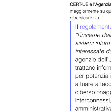
CERT-UE e l’Agenzia
maggiormente su que
cibersicurezza.
Il 
r
egolament
“l’insieme del
sistemi informa
interessate d
agenzie dell’
trattano infor
per potenziali
attuare attacch
ciberspionagg
interconnessi
amministrativ