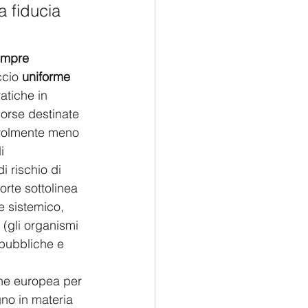
a fiducia 
empre 
cio 
uniforme
atiche in 
sorse destinate 
evolmente meno 
i 
i rischio di 
Corte sottolinea 
e sistemico, 
 (gli organismi 
pubbliche e 
one europea per 
no in materia 