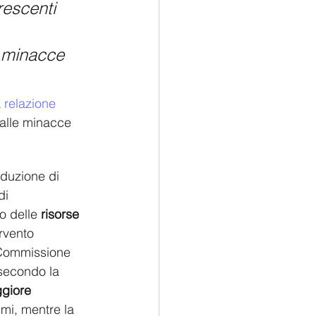
escenti 
a minacce 
 
relazione 
 alle minacce 
roduzione di 
di 
 delle 
risorse
rvento 
 Commissione 
secondo la 
giore 
smi, mentre la 