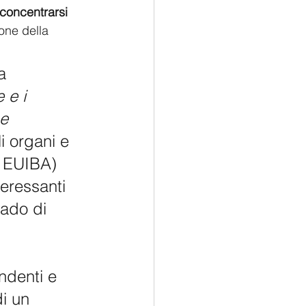
 concentrarsi 
ione della 
a 
 e i 
e 
li organi e 
– EUIBA) 
teressanti 
rado di 
 
ndenti e 
i un 