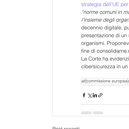
strategia dell’UE pe
“norme comuni in mat
l’insieme degli organ
decennio digitale, 
presentazione di un 
organismi. Proponeva
fine di consolidarne
La Corte ha evidenziat
cibersicurezza in un
alt
commissione europea
Post recenti