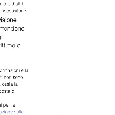
uita ad altri 
i necessitano.
isione 
iffondono 
i 
ittime o 
ormazioni e la 
sti non sono 
 ossia la 
posta di 
i per la 
zione sulla 