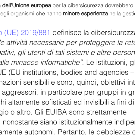
 dell’Unione europea
 per la cibersicurezza dovrebbero
gli organismi che hanno 
minore esperienza
 nella gest
o (UE) 2019/881
 definisce la cibersicurezz
le attività necessarie per proteggere la rete
tivi, gli utenti di tali sistemi e altre person
alle minacce informatiche”
. Le istituzioni, g
UE (EU institutions, bodies and agencies 
mazioni sensibili e sono, quindi, obiettivi in
 aggressori, in particolare per gruppi in g
i altamente sofisticati ed invisibili a fini di
io o altro. Gli EUIBA sono strettamente 
, nonostante siano istituzionalmente indipe
amente autonomi. Pertanto, le debolezze d