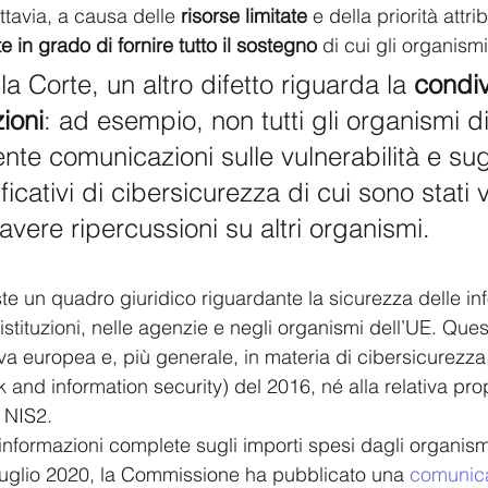
ttavia, a causa delle 
risorse limitate
 e della priorità attrib
e in grado di fornire tutto il sostegno 
di cui gli organism
la Corte, un altro difetto riguarda la 
condiv
ioni
: ad esempio, non tutti gli organismi d
te comunicazioni sulle vulnerabilità e sugl
ificativi di cibersicurezza di cui sono stati v
vere ripercussioni su altri organismi. 
te un quadro giuridico riguardante la sicurezza delle inf
istituzioni, nelle agenzie e negli organismi dell’UE. Que
va europea e, più generale, in materia di cibersicurezza,
k and information security) del 2016, né alla relativa pro
a NIS2. 
 informazioni complete sugli importi spesi dagli organism
luglio 2020, la Commissione ha pubblicato una 
comunica