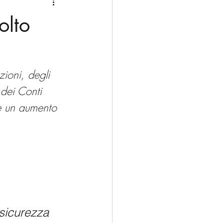
Medio Oriente
Cina
olto
Corea del Sud
zioni, degli 
rù
Alaska
dei Conti 
e un aumento 
rsicurezza 