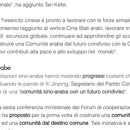
nale", ha aggiunto Tan Kefei.
"l'esercito cinese è pronto a lavorare con le forze armat
consenso raggiunto al vertice Cina-Stati arabi, lavorare i
 di  sicurezza globale, continuare ad approfondire gli sca
struire una Comunità araba dal futuro condiviso con la C
i contributi alla pace e allo sviluppo nel  mondo". 
arabe
 relazioni sino-arabe hanno mostrato 
progressi 
costanti 
uando le parole di Xi Jinping, 
Segretario del Partito C
e di una "
comunità sino-araba con un futuro condiviso
".
la sesta conferenza ministeriale del Forum di cooperazion
i ha
 proposto
 per la prima volta di costruire una 
comunit
 ed una 
comunità dal destino comune
. Tale iniziativa è 