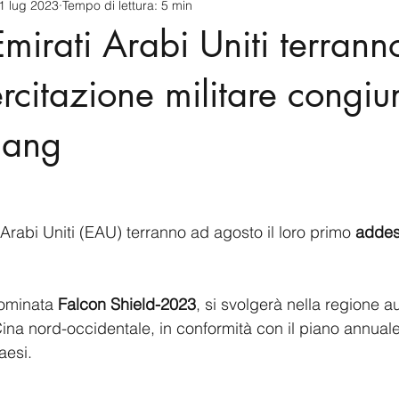
1 lug 2023
Tempo di lettura: 5 min
cnology
America-Latina e Caraibi (LAC)
Indo-Pacifico
mirati Arabi Uniti terrann
anda
Russia
Giappone
India
Corea del Nord
rcitazione militare congiu
jiang
a
Europa
Covid-19
Taiwan
Asia centrale
Pe
 Arabi Uniti (EAU) terranno ad agosto il loro primo 
addes
ominata 
Falcon Shield-2023
, si svolgerà nella regione 
Cina nord-occidentale, in conformità con il piano annuale
aesi.