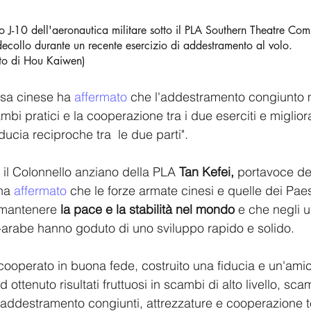
 J-10 dell'aeronautica militare sotto il PLA Southern Theatre Com
decollo durante un recente esercizio di addestramento al volo.  
to di Hou Kaiwen) 
fesa cinese ha 
affermato
 che l'addestramento congiunto 
mbi pratici e la cooperazione tra i due eserciti e migliora
ucia reciproche tra  le due parti". 
il Colonnello anziano della PLA 
Tan Kefei,
 portavoce de
ha 
affermato
 che le forze armate cinesi e quelle dei Pae
 mantenere 
la pace e la stabilità nel mondo
 e che negli ul
no-arabe hanno goduto di uno sviluppo rapido e solido.
cooperato in buona fede, costruito una fiducia e un'amic
d ottenuto risultati fruttuosi in scambi di alto livello, scam
e addestramento congiunti, attrezzature e cooperazione 