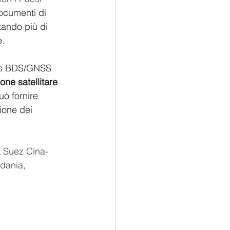
ocumenti di 
ando più di 
e.
tes BDS/GNSS 
one satellitare 
uò fornire 
zione dei 
A Suez Cina-
rdania, 