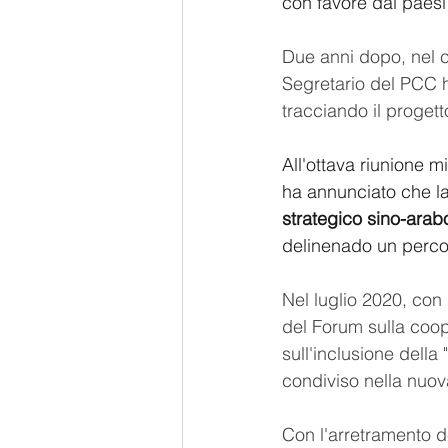
con favore dai paesi
Due anni dopo, nel co
Segretario del PCC h
tracciando il progetto
All'ottava riunione m
ha annunciato che la
strategico sino-arab
delinenado un percor
Nel luglio 2020, con
del Forum sulla coope
sull'inclusione dell
condiviso nella nuov
Con l'arretramento de