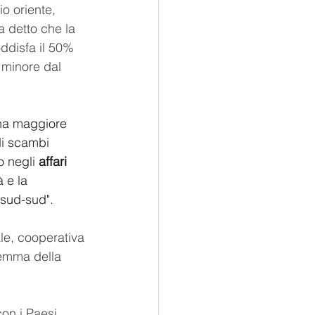
io oriente, 
a detto che la 
ddisfa il 50% 
 minore dal 
una maggiore 
di scambi 
o negli 
affari 
 e la 
 sud-sud".
le, cooperativa 
lemma della 
on i Paesi 