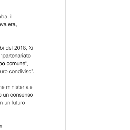
ba, il 
ova era,
bi del 2018, Xi 
 "
partenariato 
uppo comune
", 
uro condiviso".
e ministeriale 
o un consenso
n un futuro 
a 