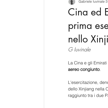
Gabriele Iuvinale
3
CyberSecurity
Information Te
Cina ed E
Francia
USA
Nuova Zel
prima ese
nello Xin
Italia
Australia
Germani
G Iuvinale
Polo Nord
La Cina e gli Emirati
aereo congiunto
. 
L'esercitazione, den
dello Xinjiang nella 
raggiunto tra i due P