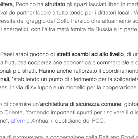
lifera
, Pechino ha
 sfruttato 
gli spazi lasciati liberi in med
ido partner locale a tutto tondo per i dittatori locali. V
essità del greggio del Golfo Persico che attualmente so
i energetici, con l'altra metà fornita da Russia e in parte
 Paesi arabi godono di
 stretti scambi ad alto livello
, di 
 una fruttuosa cooperazione economica e commerciale e 
sonali più stretti. Hanno anche rafforzato il coordinament
nali
, "stabilendo un punto di riferimento per la solidarietà
aesi in via di sviluppo e un modello per la cooperazione
 di costruire un'
architettura di sicurezza comune
, globa
o Oriente, "fornendo importanti spunti per risolvere il di
ne", 
afferma
 Xinhua, il quotidiano del PCC.
na di promuovere la cooperazione nella Belt and Road c