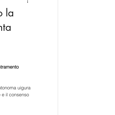
Medio Oriente
Cina
o la
Corea del Sud
nta
rù
Alaska
tramento 
autonoma uigura 
 e il consenso 