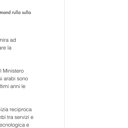
mand rulla sulla 
mira ad 
re la 
l Ministero 
si arabi sono 
timi anni le 
izia reciproca 
bi tra servizi e 
tecnologica e 