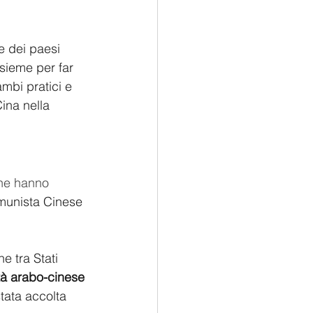
e dei paesi 
nsieme per far 
mbi pratici e 
ina nella 
che hanno 
omunista Cinese 
e tra Stati 
à arabo-cinese 
stata accolta 