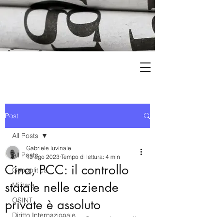
Post
All Posts
Gabriele Iuvinale
All Posts
13 ago 2023
Tempo di lettura: 4 min
Cina, PCC: il controllo
Geopolitica
statale nelle aziende
Militare
OSINT
private è assoluto
Diritto Internazionale