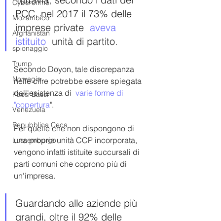
Cybercrime
PCC, nel 2017 il 73% delle 
Mozambico
imprese private  
aveva 
Afghanistan
istituito
  unità di partito. 
spionaggio
Trump
Secondo Doyon, tale discrepanza 
Norvegia
nelle cifre potrebbe essere spiegata 
dall'esistenza di  
varie forme di 
Paesi Bassi
"copertura
". 
Venezuela
Repubblica Ceca
Per quelle che non dispongono di 
una propria unità CCP incorporata, 
Lussemburgo
vengono infatti istituite succursali di 
parti comuni che coprono più di 
un'impresa.
Guardando alle aziende più 
grandi, oltre il 92% delle 