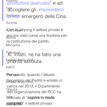
Kosovo
produttiva avanzata
” e ad 
Iran
accogliere gli  
imprenditori 
privati
 ​​emergenti della Cina.
Svizzera
Turchia
Con Xi Jinping il settore privato è 
Azerbaijan
ancora visto come una frontiera per 
Bolivia
la costruzione del partito.
Mongolia
Palestina
Xi, infatti, ne ha fatto una 
Emirati Arabi Uniti
priorità assoluta.
NATO
Per questo, quando l'attuale 
Vietnam
Segretario del Partito è entrato in 
Emirati Arabi Uniti
carica nel 2012, il Dipartimento 
Olanda
dell'organizzazione del PCC ha 
Iraq
ordinato di “
coprire in modo 
completo
” il settore privato. 
Giappone