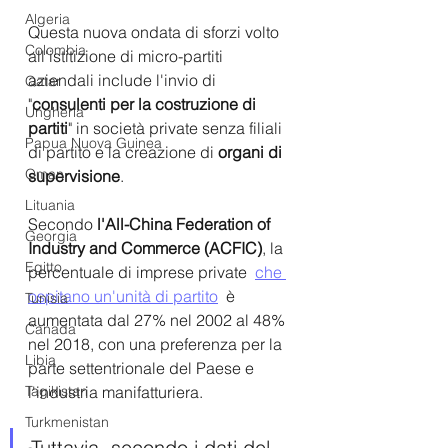
Algeria
Questa nuova ondata di sforzi volto 
Colombia
all'istitizione di micro-partiti 
aziendali include l'invio di 
Qatar
"
consulenti per la costruzione di 
Ungheria
partiti
" in società private senza filiali 
Papua Nuova Guinea
di partito e la creazione di 
organi di 
Oman
supervisione
.
Lituania
Secondo 
l'All-China Federation of 
Georgia
Industry and Commerce (ACFIC)
, la 
Egitto
percentuale di imprese private  
che 
ospitano un'unità di partito
  è 
Tunisia
aumentata dal 27% nel 2002 al 48% 
Canada
nel 2018, con una preferenza per la 
Libia
parte settentrionale del Paese e 
l'industria manifatturiera.
Tagikistan
Turkmenistan
Tuttavia, secondo i dati del 