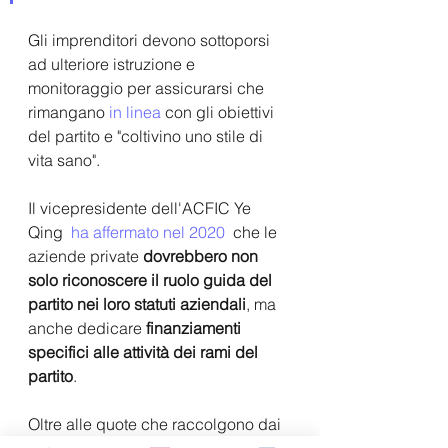
Gli imprenditori devono sottoporsi 
ad ulteriore istruzione e 
monitoraggio per assicurarsi che 
rimangano 
in linea
 con gli obiettivi 
del partito e "coltivino uno stile di 
vita sano".
Il vicepresidente dell'ACFIC Ye 
Qing  
ha affermato nel 2020
  che le 
aziende private 
dovrebbero non 
solo riconoscere il ruolo guida del 
partito nei loro statuti aziendali
, ma 
anche dedicare 
finanziamenti 
specifici alle attività dei rami del 
partito
. 
Oltre alle quote che raccolgono dai 
membri, le unità del CCP possono 