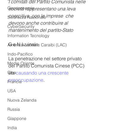
I comitati del Partito Comunista nelle 
Geoeconomia
società rappresentano una leva 
coercitiva, con le imprese  che 
Sicurezza Nazionale
devono anche contribuire al 
CyberSecurity
mantenimento del partito-Stato
Information Tecnology
G e N Iuvinale
America-Latina e Caraibi (LAC)
Indo-Pacifico
La penetrazione nel settore privato 
Medio Oriente
del Partito Comunista Cinese (PCC) 
Cina
sta 
causando una crescente 
preoccupazione
.
Francia
USA
Nuova Zelanda
Russia
Giappone
India