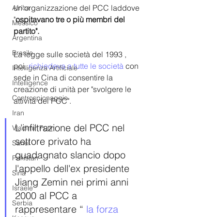
un'organizzazione del PCC laddove 
Africa
"
ospitavano tre o più membri del 
Messico
partito". 
Argentina
Brasile
La legge sulle società del 1993 , 
poi, 
richiedeva a tutte le società
 con 
Intelligenza Artificiale
sede in Cina di consentire la 
Intelligence
creazione di unità per "svolgere le 
Controspionaggio
attività del PCC".
Iran
L'infiltrazione del PCC nel 
Vladimir Putin
settore privato ha 
Sahel
guadagnato slancio dopo 
Pakistan
l'appello dell'ex presidente 
Siria
Jiang Zemin nei primi anni 
Israele
2000 al PCC a 
Serbia
rappresentare “ 
la forza 