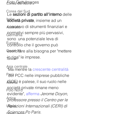
Foto GettyImages
Corea del Nord
Corea del Sud
Le 
sezioni di partito all'interno
 delle 
Italia
società private
, insieme ad un 
coacervo di strumenti finanziari e 
Australia
normativi sempre più pervasivi, 
Germania
sono  una potenziale leva di 
Europa
controllo che il governo può 
esercitare alla bisogna per "mettere 
Covid-19
in riga" le imprese. 
Taiwan
Asia centrale
"Ma mentre la 
crescente centralità
Perù
 del PCC nelle imprese pubbliche 
(SOE) è palese, il suo ruolo nelle 
Alaska
società private rimane meno 
Polo Nord
evidente", 
afferma
Jerome Doyon, 
Artico
professore presso il Centro per le 
Relazioni Internazionali (CERI) di 
Uiguri
Sciences Po Paris.
Diritti umani