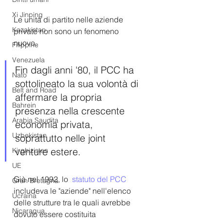
Xi Jinping
Le unità di partito nelle aziende 
Kazakistan
private non sono un fenomeno 
nuovo. 
Filippine
Venezuela
Fin dagli anni '80, il PCC ha 
Nato
sottolineato la sua volontà di 
Belt and Road
affermare la propria 
Bahrein
presenza nella crescente 
Arabia Saudita
economia privata, 
Uzbekistan
soprattutto nelle joint 
venture estere. 
Kirghizistan
UE
Già nel 1992, lo  
statuto del PCC
Gran Bretagna
includeva le "aziende" nell'elenco 
Ucraina
delle strutture tra le quali avrebbe 
Nicaragua
dovuto essere costituita 