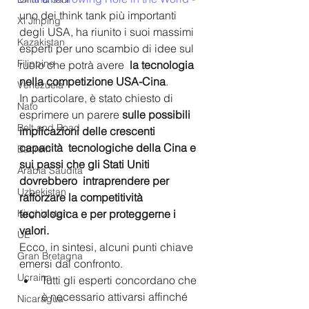
uno dei think tank più importanti 
Xi Jinping
degli USA, ha riunito i suoi massimi 
Kazakistan
esperti per uno scambio di idee sul 
Filippine
ruolo che potrà avere  
la tecnologia 
nella competizione USA-Cina
.
Venezuela
In particolare, è stato chiesto di 
Nato
esprimere un parere 
sulle possibili 
Belt and Road
implicazioni delle crescenti 
capacità  tecnologiche della Cina e 
Bahrein
sui passi che gli Stati Uniti 
Arabia Saudita
dovrebbero  intraprendere per 
Uzbekistan
rafforzare la competitività 
tecnologica e per proteggerne i 
Kirghizistan
valori.
UE
Ecco, in sintesi, alcuni punti chiave 
Gran Bretagna
emersi dal confronto.
Ucraina
Tutti gli esperti concordano che 
è necessario attivarsi affinché 
Nicaragua