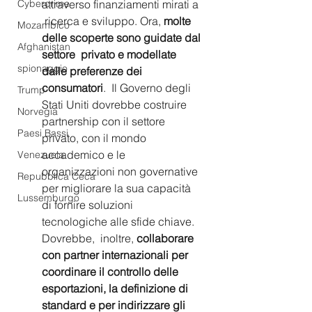
attraverso finanziamenti mirati a 
Cybercrime
 ricerca e sviluppo. Ora, 
molte 
Mozambico
delle scoperte sono guidate dal 
Afghanistan
settore  privato e modellate 
spionaggio
dalle preferenze dei 
consumatori
.  Il Governo degli  
Trump
Stati Uniti dovrebbe costruire 
Norvegia
partnership con il settore 
Paesi Bassi
privato, con il mondo 
accademico e le 
Venezuela
organizzazioni non governative 
Repubblica Ceca
per migliorare la sua capacità 
Lussemburgo
di fornire soluzioni 
tecnologiche alle sfide chiave.  
Dovrebbe,  inoltre, 
collaborare 
con partner internazionali per 
coordinare il controllo delle 
esportazioni, la definizione di 
standard e per indirizzare gli 