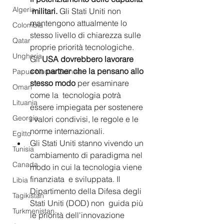
Algeria
 militari.
 Gli Stati Uniti non 
mantengono attualmente lo 
Colombia
stesso livello di chiarezza sulle 
Qatar
proprie priorità tecnologiche.  
Ungheria
Gli 
USA dovrebbero lavorare 
con partner che la pensano allo 
Papua Nuova Guinea
stesso modo 
per esaminare 
Oman
come la  tecnologia potrà 
Lituania
essere impiegata per sostenere 
Georgia
i valori condivisi, le regole e le 
norme internazionali. 
Egitto
Gli Stati Uniti stanno vivendo un 
Tunisia
cambiamento di paradigma nel 
Canada
modo in cui la tecnologia viene 
finanziata  e sviluppata. Il 
Libia
Dipartimento della Difesa degli 
Tagikistan
Stati Uniti (DOD) non  guida più 
Turkmenistan
le priorità dell'innovazione 