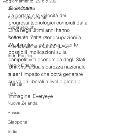
Aggiornamento:
29 dic 2021
G. Iuvinale
Geoeconomia
La portata e la velocità dei 
Sicurezza Nazionale
progressi tecnologici compiuti dalla 
CyberSecurity
Cina negli ultimi anni hanno 
Information Tecnology
sollevato molte preoccupazioni a 
Washington - ed altrove -  per le 
America-Latina e Caraibi (LAC)
possibili implicazioni sulla 
Indo-Pacifico
competitività economica degli Stati 
Medio Oriente
Uniti, sulla sua sicurezza nazionale 
e per l'impatto che potrà generare 
Cina
sui valori liberali a livello globale.
Francia
USA
Immagine: Everyeye 
Nuova Zelanda
Russia
Giappone
India