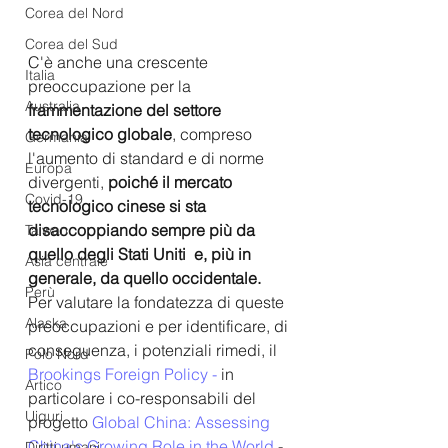
Corea del Nord
Corea del Sud
C'è anche una crescente 
Italia
preoccupazione per la
Australia
frammentazione del settore 
tecnologico globale
, compreso 
Germania
l'aumento di standard e di norme 
Europa
divergenti, 
poiché il mercato 
Covid-19
tecnologico cinese si sta 
disaccoppiando sempre più da 
Taiwan
quello degli Stati Uniti  e, più in 
Asia centrale
generale, da quello occidentale. 
Perù
Per valutare la fondatezza di queste 
Alaska
preoccupazioni e per identificare, di 
conseguenza, i potenziali rimedi, il  
Polo Nord
Brookings Foreign Policy
 -
 in 
Artico
particolare i co-responsabili del 
Uiguri
progetto 
Global China: Assessing 
China's Growing Role in the World 
- 
Diritti umani