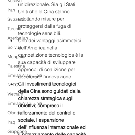
Kosovo
unidirezionale. Sia gli Stati  
Iran
Uniti che la Cina stanno 
adottando misure per 
Svizzera
proteggersi dalla fuga di 
Turchia
tecnologie sensibili. 
Azerbaijan
Uno dei vantaggi asimmetrici  
dell'America nella 
Bolivia
competizione tecnologica è la 
Mongolia
sua capacità di sviluppare 
Palestina
approcci di coalizione per 
Emirati Arabi Uniti
accelerare l'innovazione. 
Gli
 investimenti tecnologici 
NATO
della Cina sono guidati dalla 
Vietnam
chiarezza strategica sugli 
Emirati Arabi Uniti
obiettivi, compreso il 
rafforzamento del controllo 
Olanda
sociale, l'espansione  
Iraq
dell'influenza internazionale ed 
Giappone
il potenziamento delle capacità 