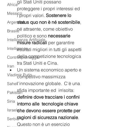
gli Stati Uniti possano 
Africa
proteggere i propri interessi ed 
Messico
i propri valori. 
Sostenere lo 
status quo non è né sostenibile
, 
Argentina
né attraente, come obiettivo 
Brasile
politico e sono 
necessarie 
Intelligenza Artificiale
misure radicali 
per garantire 
Intelligence
risultati migliori in tutti gli aspetti 
della competizione tecnologica 
Controspionaggio
tra Stati Uniti e Cina.
Iran
Un sistema economico aperto e 
Vladimir Putin
competitivo massimizza 
l'innovazione globale.  C'è una 
Sahel
sfida importante ed  irrisolta: 
Pakistan
definire dove tracciare i confini 
Siria
intorno alle  tecnologie chiave 
Israele
che devono essere protette per 
ragioni di sicurezza nazionale
.  
Serbia
Questo non è un esercizio 