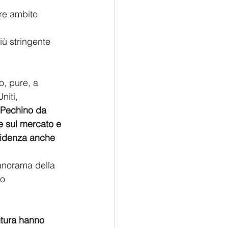
re ambito 
ù stringente 
, pure, a 
niti, 
Pechino da 
e sul mercato e 
evidenza anche 
panorama della 
o 
ntura hanno 