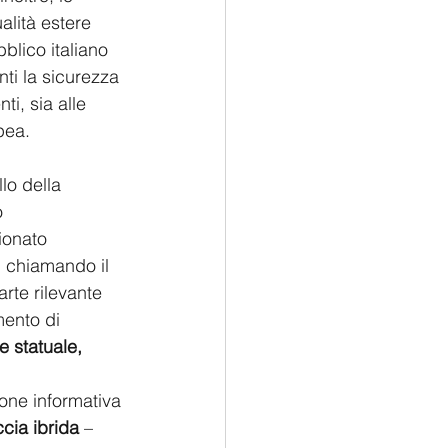
alità estere 
blico italiano 
nti la sicurezza 
i, sia alle 
ea.  
lo della 
o 
ionato 
 chiamando il 
rte rilevante 
mento di 
e statuale, 
one informativa 
cia ibrida
 – 