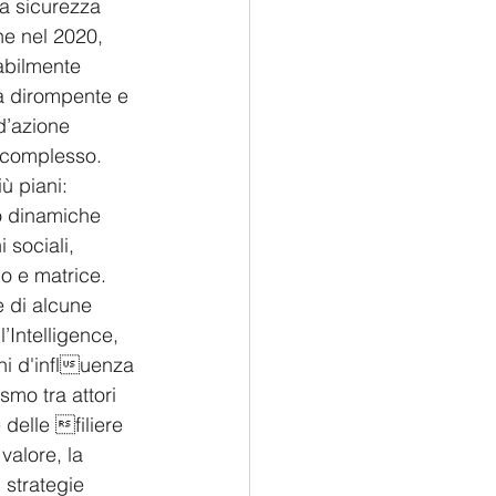
a sicurezza 
e nel 2020, 
abilmente 
ta dirompente e 
d’azione 
 complesso.  
ù piani: 
o dinamiche 
 sociali, 
o e matrice.  
 di alcune 
’Intelligence, 
oni d'influenza 
smo tra attori 
 delle filiere 
valore, la 
strategie 