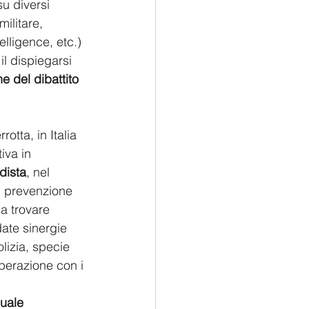
u diversi 
ilitare, 
lligence, etc.) 
l dispiegarsi 
ne del dibattito 
rotta, in Italia 
tiva in 
dista
, nel 
i prevenzione 
a trovare 
date sinergie 
olizia, specie 
operazione con i 
uale 