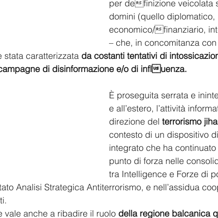
per definizione veicolata s
domini (quello diplomatico, m
economico/finanziario, inte
– che, in concomitanza con i
 è stata caratterizzata 
da costanti tentativi di intossicazio
campagne di disinformazione e/o di influenza.  
È proseguita serrata e ininter
e all’estero, l’attività informa
direzione del 
terrorismo jiha
contesto di un dispositivo d
integrato che ha continuato 
punto di forza nelle consoli
tra Intelligence e Forze di p
ato Analisi Strategica Antiterrorismo, e nell’assidua co
i.  
e vale anche a ribadire il ruolo 
della regione balcanica q