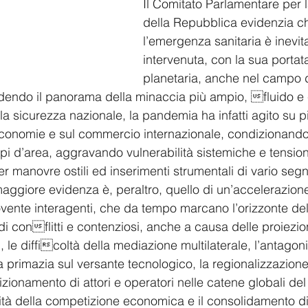
Il Comitato Parlamentare per l
della Repubblica evidenzia ch
l’emergenza sanitaria è inevit
intervenuta, con la sua porta
planetaria, anche nel campo 
endendo il panorama della minaccia più ampio, fluido e
la sicurezza nazionale, la pandemia ha infatti agito su pi
economie e sul commercio internazionale, condizionand
pi d’area, aggravando vulnerabilità sistemiche e tensioni
er manovre ostili ed inserimenti strumentali di vario segn
aggiore evidenza è, peraltro, quello di un’accelerazione
vente interagenti, che da tempo marcano l’orizzonte dell
i di conflitti e contenziosi, anche a causa delle proiezi
i, le difficoltà della mediazione multilaterale, l’antagoni
la primazia sul versante tecnologico, la regionalizzazione
izionamento di attori e operatori nelle catene globali del 
tà della competizione economica e il consolidamento di 