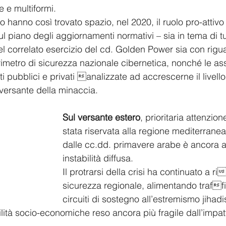
e e multiformi.  
o hanno così trovato spazio, nel 2020, il ruolo pro-attivo
 piano degli aggiornamenti normativi – sia in tema di tu
del correlato esercizio del cd. Golden Power sia con rigu
erimetro di sicurezza nazionale cibernetica, nonché le as
ti pubblici e privati analizzate ad accrescerne il livello
ersante della minaccia.  
Sul versante estero
, prioritaria attenzion
stata riservata alla regione mediterranea
dalle cc.dd. primavere arabe è ancora af
instabilità diffusa.
Il protrarsi della crisi ha continuato a rif
sicurezza regionale, alimentando traffici
circuiti di sostegno all’estremismo jihadis
lità socio-economiche reso ancora più fragile dall’impat