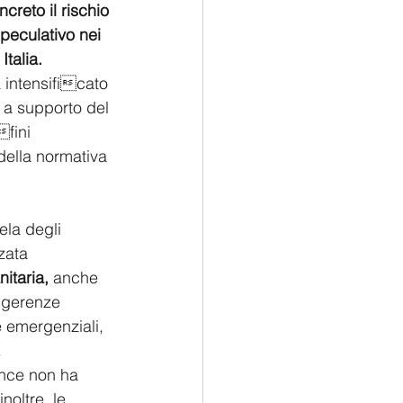
creto il rischio 
speculativo nei 
Italia.
a intensificato 
si a supporto del 
fini 
della normativa 
ela degli 
zata 
nitaria,
 anche 
ingerenze 
e emergenziali, 
.
ence non ha 
oltre, le 