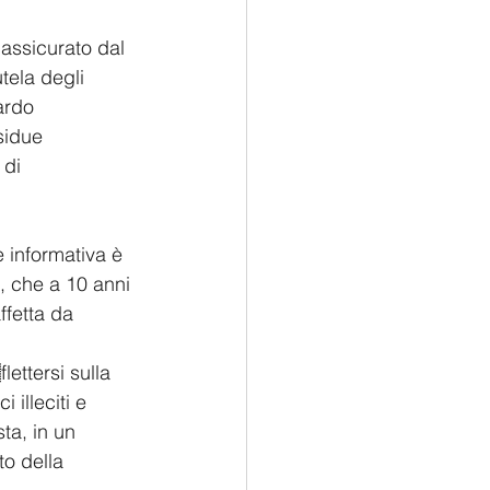
 assicurato dal 
tela degli 
ardo 
sidue 
 di 
e informativa è 
, che a 10 anni 
fetta da 
lettersi sulla 
 illeciti e 
ta, in un 
to della 