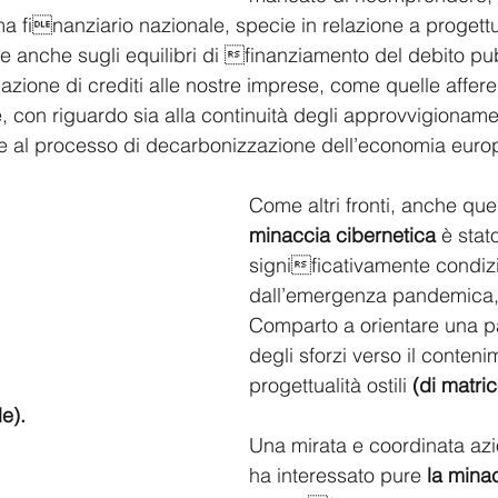
a finanziario nazionale, specie in relazione a progettu
ute anche sugli equilibri di finanziamento del debito pub
gazione di crediti alle nostre imprese, come quelle affere
 con riguardo sia alla continuità degli approvvigionament
e al processo di decarbonizzazione dell’economia europ
Come altri fronti, anche quel
minaccia cibernetica
 è stat
significativamente condiz
dall’emergenza pandemica,
Comparto a orientare una pa
degli sforzi verso il conteni
progettualità ostili 
(di matric
e).  
Una mirata e coordinata azi
ha interessato pure 
la minac