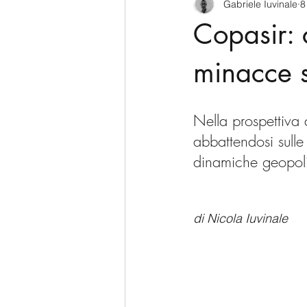
Gabriele Iuvinale
8
CyberSecurity
Information Te
Copasir: 
Francia
USA
Nuova Zel
minacce 
Italia
Australia
Germani
Nella prospettiva 
abbattendosi sull
dinamiche geopolit
Polo Nord
di Nicola Iuvinale