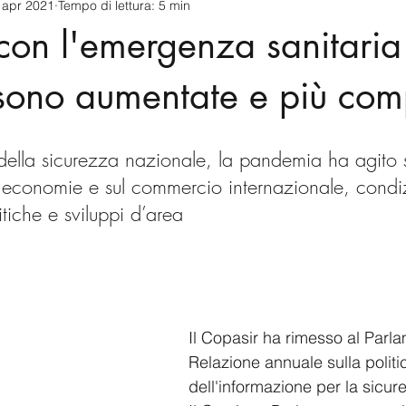
 apr 2021
Tempo di lettura: 5 min
cnology
America-Latina e Caraibi (LAC)
Indo-Pacifico
con l'emergenza sanitaria
anda
Russia
Giappone
India
Corea del Nord
sono aumentate e più com
a
Europa
Covid-19
Taiwan
Asia centrale
Pe
della sicurezza nazionale, la pandemia ha agito s
e economie e sul commercio internazionale, cond
iche e sviluppi d’area  
Il Copasir ha rimesso al Parla
Relazione annuale sulla politi
dell'informazione per la sicur