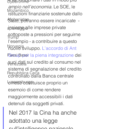
Cybercrime
ampio nell'economia.
 Le SOE, le 
Mozambico
istituzioni finanziarie sostenute dallo 
Afghanistan
Stato, potranno essere incaricate  - 
insieme alle imprese private 
spionaggio
sottoposte a pressioni per seguirne 
Trump
l'esempio - a contribuire a questo 
Norvegia
nuovo sviluppo. 
L'accordo di Ant 
Group per la piena integrazione
 dei 
Paesi Bassi
suoi dati sul credito al consumo nel 
Venezuela
sistema di segnalazione del credito 
Repubblica Ceca
controllato dalla Banca centrale 
Lussemburgo
cinese costituisce proprio un 
esemoio di come rendere 
maggiormente accessibili i dati 
detenuti da soggetti privati. 
Nel 2017 la Cina ha anche 
adottato una legge 
sull’intelligence nazionale 