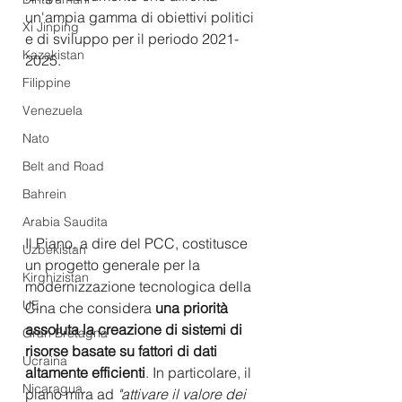
un'ampia gamma di obiettivi politici 
Xi Jinping
e di sviluppo per il periodo 2021-
Kazakistan
2025. 
Filippine
Venezuela
Nato
Belt and Road
Bahrein
Arabia Saudita
Il Piano, a dire del PCC, costitusce 
Uzbekistan
un progetto generale per la 
Kirghizistan
modernizzazione tecnologica della 
UE
Cina che considera 
una priorità 
assoluta la creazione di sistemi di 
Gran Bretagna
risorse basate su fattori di dati 
Ucraina
altamente efficienti
. In particolare, il 
Nicaragua
piano mira ad 
"attivare il valore dei 