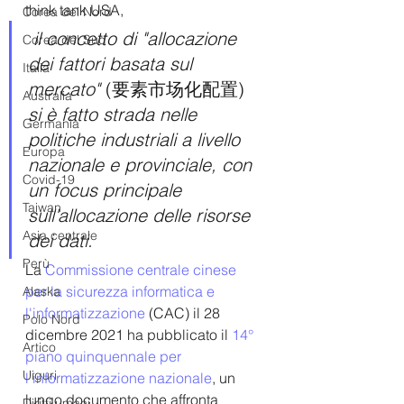
think tank USA,
Corea del Nord
il concetto di "allocazione 
Corea del Sud
dei fattori basata sul 
Italia
mercato" 
(要素市场化配置) 
Australia
si è fatto strada nelle 
Germania
politiche industriali a livello 
Europa
nazionale e provinciale, con 
Covid-19
un focus principale 
Taiwan
sull'allocazione delle risorse 
Asia centrale
dei dati.
Perù
La 
Commissione centrale cinese 
per la sicurezza informatica e 
Alaska
l'informatizzazione
 (CAC) il 28 
Polo Nord
dicembre 2021 ha pubblicato il 
14° 
Artico
piano quinquennale per 
Uiguri
l'informatizzazione nazionale
, un 
lungo documento che affronta 
Diritti umani