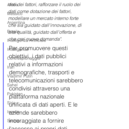
dati dei fattori, rafforzare il ruolo dei 
Africa
dati come dotazione dei fattori, 
Messico
modellare un mercato interno forte 
Argentina
che sia guidato dall'innovazione, di 
Brasile
alta qualità, guidato dall'offerta e 
che crei nuova domanda"
. 
Intelligenza Artificiale
Per promuovere questi 
Intelligence
obiettivi, i dati pubblici 
Controspionaggio
relativi a informazioni 
Iran
demografiche, trasporti e 
Vladimir Putin
telecomunicazioni sarebbero 
Sahel
condivisi attraverso una 
Pakistan
piattaforma nazionale 
Siria
unificata di dati aperti. E le 
aziende sarebbero 
Israele
incoraggiate a fornire 
Serbia
l'accesso ai propri dati 