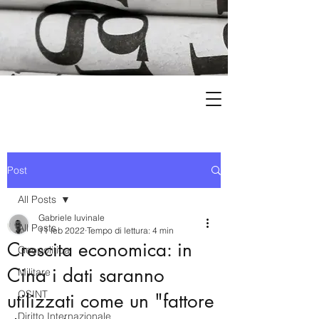
Post
All Posts
Gabriele Iuvinale
All Posts
11 feb 2022
Tempo di lettura: 4 min
Crescita economica: in
Geopolitica
Cina i dati saranno
Militare
OSINT
utilizzati come un "fattore
Diritto Internazionale