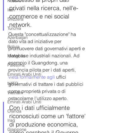
Kosovo
privati nella ricerca, nell'e-
Iran
commerce e nei social 
Svizzera
network.
Turchia
Questa "concettualizzazione" ha 
Azerbaijan
dato vita ad iniziative per 
Bolivia
promuovere dati governativi aperti e 
database industriali nazionali. Ad 
Mongolia
esempio il Guangdong, una 
Palestina
provincia pilota per i dati aperti, 
Emirati Arabi Uniti
vieta formalmente agli
 uffici 
NATO
governativi di trattare i dati pubblici 
come proprietà privata o di 
Vietnam
ostacolarne l'utilizzo aperto.
Emirati Arabi Uniti
Con i dati ufficialmente 
Olanda
riconosciuti come un 'fattore' 
Iraq
di produzione economica, 
Giappone
come cercherà il Governo 