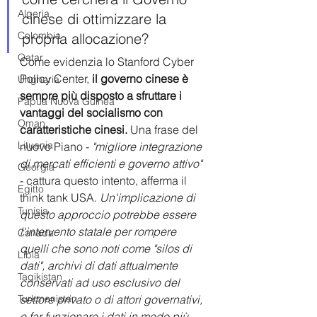
Algeria
cinese di ottimizzare la 
Colombia
propria allocazione?
Qatar
Come evidenzia lo Stanford Cyber ​​
Policy Center, 
il governo cinese è 
Ungheria
sempre più disposto a sfruttare i 
Papua Nuova Guinea
vantaggi del socialismo con 
Oman
caratteristiche cinesi.
 Una frase del 
Lituania
nuovo Piano - 
"migliore integrazione 
di mercati efficienti e governo attivo"
Georgia
- cattura questo intento, afferma il 
Egitto
think tank USA. 
Un'implicazione di 
Tunisia
questo approccio potrebbe essere 
l'intervento statale per rompere 
Canada
quelli che sono noti come "silos di 
Libia
dati", archivi di dati attualmente 
Tagikistan
conservati ad uso esclusivo del 
settore privato o di attori governativi, 
Turkmenistan
e far funzionare i dati in modo più 