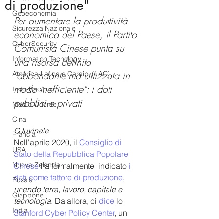
di produzione"
Geoeconomia
Per aumentare la produttività 
Sicurezza Nazionale
economica del Paese, il Partito 
CyberSecurity
Comunista Cinese punta su 
Information Tecnology
una risorsa definita 
"abbondante ma utilizzata in 
America-Latina e Caraibi (LAC)
modo inefficiente": i dati 
Indo-Pacifico
pubblici e privati
Medio Oriente
Cina
G Iuvinale
Francia
Nell'aprile 2020, il 
Consiglio di 
USA
Stato della Repubblica Popolare 
Nuova Zelanda
Cinese 
ha formalmente  indicato
 i 
dati come fattore di produzione
, 
Russia
unendo terra, lavoro, capitale e 
Giappone
tecnologia.
 Da allora, ci 
dice 
lo 
India
Stanford Cyber ​​Policy Center
, un 