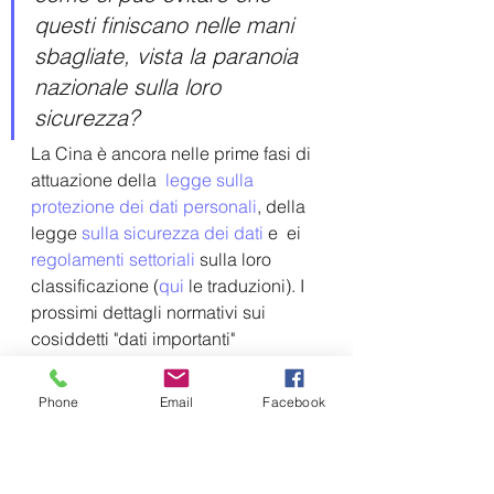
questi finiscano nelle mani 
sbagliate, vista la paranoia 
nazionale sulla loro 
sicurezza?
La Cina è ancora nelle prime fasi di 
attuazione della  
legge sulla 
protezione dei dati personali
, della 
legge 
sulla sicurezza dei dati
 e  ei 
regolamenti settoriali
 sulla loro 
classificazione (
qui
 le traduzioni). I 
prossimi dettagli normativi sui 
cosiddetti "dati importanti" 
aiuteranno, dunque, a determinare 
quali di essi potranno essere 
Phone
Email
Facebook
condivisi e in che modo.
Riconoscere il valore 
economico dei dati ha 