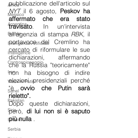
pubblicazione dell'articolo sul 
Africa
NYT
 il 6 agosto, 
Peskov ha 
Messico
affermato che era stato 
Argentina
travisato
. 
In un'intervista 
all'agenzia di stampa 
RBK
, il 
Brasile
portavoce del Cremlino ha 
Intelligenza Artificiale
cercato di riformulare le sue 
Intelligence
dichiarazioni, affermando 
Controspionaggio
che la Russia "teoricamente" 
non ha bisogno di indire 
Iran
elezioni presidenziali perché 
Vladimir Putin
"è 
ovvio che Putin sarà 
Sahel
rieletto".
Pakistan
Dopo queste dichiarazioni, 
Siria
però, 
di lui non si è saputo 
più nulla
 .
Israele
Serbia