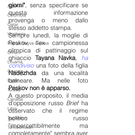
giorni"
, senza specificare se 
Algeria
questa informazione 
Colombia
provenga o meno dallo 
Qatar
stesso addetto stampa.
Ungheria
Sempre lunedì, la moglie di 
Peskov, l'ex campionessa 
Papua Nuova Guinea
olimpica di pattinaggio sul 
Oman
ghiaccio 
Tayana Navka
, 
ha 
Lituania
condiviso
 una foto della figlia 
Georgia
Nadezhda
 da una località 
balneare. Ma nelle foto 
Egitto
Peskov non è apparso.
Tunisia
A questo proposito, il media 
Canada
d'opposizione russo 
Brief
 ha 
Libia
osservato che il regime 
politico russo 
Tagikistan
"impercettibilmente ma 
Turkmenistan
completamente" sembra aver 