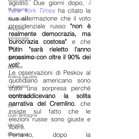
agosto. Due giorni dopo, 
il 
Xi Jinping
New York Times
 ha citato la 
sua affermazione che il voto 
Kazakistan
presidenziale russo 
"non è 
Filippine
realmente democrazia, ma 
Venezuela
burocrazia costosa"
 e che 
Nato
Putin "sarà rieletto l'anno 
prossimo con oltre il 90% dei 
Belt and Road
voti
".
Bahrein
Le osservazioni di Peskov al 
Arabia Saudita
quotidiano americano sono 
Uzbekistan
state una sorpresa perché 
contraddicevano la solita 
Kirghizistan
narrativa del Cremlino
, che 
UE
insiste sul fatto che le 
Gran Bretagna
elezioni russe sono giuste e 
Ucraina
libere.
Pertanto, dopo la 
Nicaragua