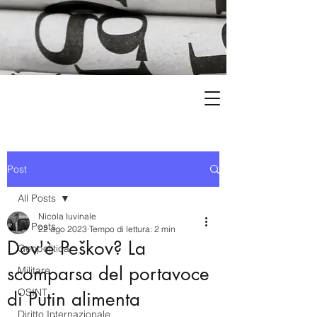
Post
All Posts
Nicola Iuvinale
All Posts
22 ago 2023
Tempo di lettura: 2 min
Dov'è Peškov? La
Geopolitica
scomparsa del portavoce
Militare
OSINT
di Putin alimenta
Diritto Internazionale