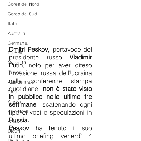
Corea del Nord
Corea del Sud
Italia
Australia
Germania
Dmitri Peskov
, portavoce del 
Europa
presidente russo 
Vladimir 
Covid-19
Putin
, noto per aver difeso 
l'invasione russa dell'Ucraina 
Taiwan
nelle conferenze stampa 
Asia centrale
quotidiane, 
non è stato visto 
Perù
in pubblico nelle ultime tre 
Alaska
settimane
, scatenando ogni 
tipo di voci e speculazioni in 
Polo Nord
Russia.
Artico
Peskov
 ha tenuto il suo 
Uiguri
ultimo briefing venerdì 4 
Diritti umani