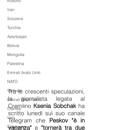
Kosovo
Iran
Svizzera
Turchia
Azerbaijan
Bolivia
Mongolia
Palestina
Emirati Arabi Uniti
NATO
Tra le crescenti speculazioni, 
Vietnam
la giornalista legata al 
Emirati Arabi Uniti
Cremlino 
Ksenia Sobchak
 ha 
Olanda
scritto lunedì sul suo canale 
Iraq
Telegram che 
Peskov "è in 
Giappone
vacanza"
 e 
"tornerà tra due 