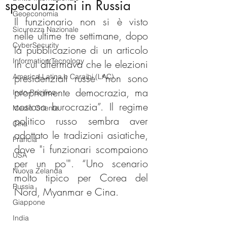
speculazioni in Russia
Geoeconomia
Il funzionario non si è visto 
Sicurezza Nazionale
nelle ultime tre settimane, dopo 
CyberSecurity
la pubblicazione di un articolo 
Information Tecnology
in cui affermava che le elezioni 
presidenziali russe “non sono 
America-Latina e Caraibi (LAC)
propriamente democrazia, ma 
Indo-Pacifico
costosa burocrazia”. Il regime 
Medio Oriente
politico russo sembra aver 
Cina
adottato le tradizioni asiatiche, 
Francia
dove "i funzionari scompaiono 
USA
per un po'". “Uno scenario 
Nuova Zelanda
molto tipico per Corea del 
Russia
Nord, Myanmar e Cina.
Giappone
India