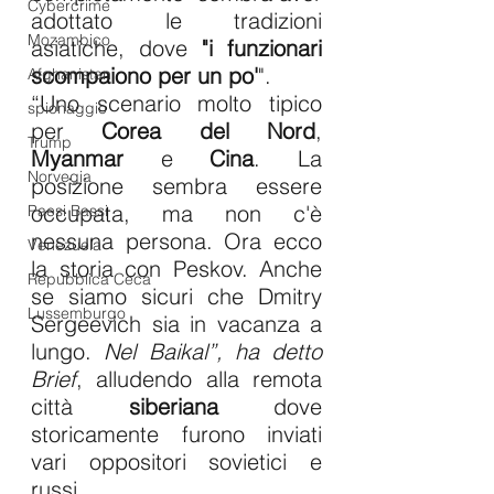
Cybercrime
adottato le tradizioni 
Mozambico
asiatiche, dove 
"i funzionari 
scompaiono per un po'
".
Afghanistan
“Uno scenario molto tipico 
spionaggio
per 
Corea del Nord
, 
Trump
Myanmar
 e 
Cina
. La 
Norvegia
posizione sembra essere 
occupata, ma non c'è 
Paesi Bassi
nessuna persona. Ora ecco 
Venezuela
la storia con Peskov. Anche 
Repubblica Ceca
se siamo sicuri che Dmitry 
Lussemburgo
Sergeevich sia in vacanza a 
lungo. 
Nel Baikal”, ha detto 
Brief
, alludendo alla remota 
città 
siberiana
 dove 
storicamente furono inviati 
vari oppositori sovietici e 
russi.