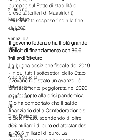
europee sul 
Patto di stabilità e 
Xi Jinping
crescita (criteri di Maastricht), 
Kazakistan
attualmente sospese fino alla fine 
del 2021.
Filippine
Venezuela
Il governo federale ha il più grande 
Nato
deficit di finanziamento con 86,6 
miliardi di euro 
Belt and Road
La buona posizione fiscale del 2019 
Bahrein
- in cui tutti i sottosettori dello Stato 
Arabia Saudita
avevano registrato un avanzo - è 
Uzbekistan
drasticamente peggiorata nel 2020 
per far fronte alla crisi pandemica. 
Kirghizistan
Ciò ha comportato che il saldo 
UE
finanziario della Confederazione si 
Gran Bretagna
è deteriorato, scendendo di oltre 
100 miliardi di euro ed attestandosi 
Ucraina
a -86,6 miliardi di euro. La 
Nicaragua