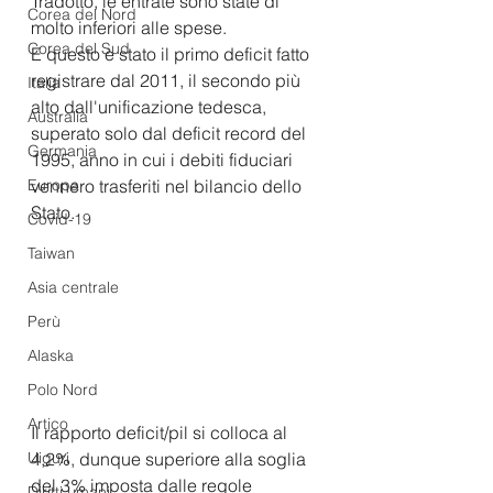
Tradotto, le entrate sono state di 
Corea del Nord
molto inferiori alle spese.
Corea del Sud
E questo è stato il primo deficit fatto 
registrare dal 2011, il secondo più 
Italia
alto dall'unificazione tedesca, 
Australia
superato solo dal deficit record del 
Germania
1995, anno in cui i debiti fiduciari 
Europa
vennero trasferiti nel bilancio dello 
Stato.
Covid-19
Taiwan
Asia centrale
Perù
Alaska
Polo Nord
Artico
Il rapporto deficit/pil si colloca al 
4,2%, dunque superiore alla soglia 
Uiguri
del 3% imposta dalle regole 
Diritti umani