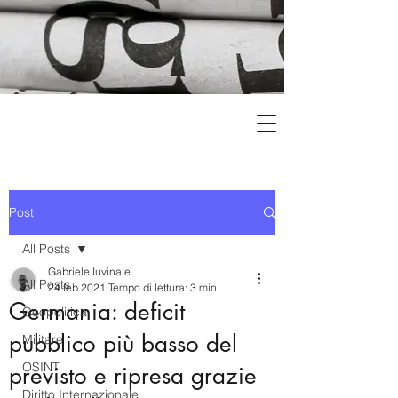
Post
All Posts
Gabriele Iuvinale
All Posts
24 feb 2021
Tempo di lettura: 3 min
Germania: deficit
Geopolitica
pubblico più basso del
Militare
OSINT
previsto e ripresa grazie
Diritto Internazionale