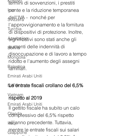
Kosovo
termini di sovvenzioni, i prestiti 
ponte e la riduzione temporanea 
Iran
dell'IVA -  nonché per 
Svizzera
l'approvvigionamento e la fornitura 
Turchia
di dispositivi di protezione. Inoltre, 
Azerbaijan
significativi sono stati anche gli 
aumenti delle indennità di 
Bolivia
disoccupazione e di lavoro a tempo 
Mongolia
ridotto e l'aumento degli assegni 
Palestina
familiari.
Emirati Arabi Uniti
Le entrate fiscali crollano del 6,5% 
NATO
Vietnam
rispetto al 2019
Emirati Arabi Uniti
Il gettito fiscale ha subito un calo 
Olanda
complessivo del 6,5% rispetto 
all'anno precedente. Tuttavia, 
Iraq
mentre le entrate fiscali sui salari 
Giappone