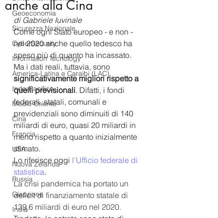
anche alla Cina
Geoeconomia
di Gabriele Iuvinale
Sicurezza Nazionale
Come ogni Stato europeo - e non - 
nel 2020 anche quello tedesco ha 
CyberSecurity
speso più di quanto ha incassato. 
Information Tecnology
Ma i dati reali, tuttavia, sono 
America-Latina e Caraibi (LAC)
significativamente migliori rispetto a 
Indo-Pacifico
quelli previsionali
. Difatti, i fondi 
federali, statali, comunali e 
Medio Oriente
previdenziali sono diminuiti di 140 
Cina
miliardi di euro, quasi 20 miliardi in 
Francia
meno rispetto a quanto inizialmente 
stimato.
USA
Lo riferisce oggi 
l'Ufficio federale di 
Nuova Zelanda
statistica
.
Russia
La crisi pandemica ha portato un 
Giappone
deficit di finanziamento statale di 
139,6 miliardi di euro nel 2020. 
India