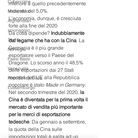
Cybercrime
inferiore a quello precedentemente 
indicato del 5,0%. 
Mozambico
L'economia, dunque, è cresciuta 
Afghanistan
forte alla fine del 2020. 
spionaggio
Da cosa dipende? 
Indubbiamente 
Trump
dal legame che ha con la Cina
. La 
Germania è il più grande 
Norvegia
esportatore verso il Paese del 
Paesi Bassi
Dragone. Lo scorso anno il 48,5% 
Venezuela
delle esportazioni dai 27 Stati 
membri dell'UE alla Repubblica 
Repubblica Ceca
popolare è stato 
Made in Germany
. 
Lussemburgo
Nel secondo trimestre del 2020, 
la 
Cina è diventata per la prima volta il 
mercato di vendita più importante 
per le merci di esportazione 
tedesche
. Da gennaio a settembre, 
la quota della Cina sulle 
importazioni totali è salita ad un 