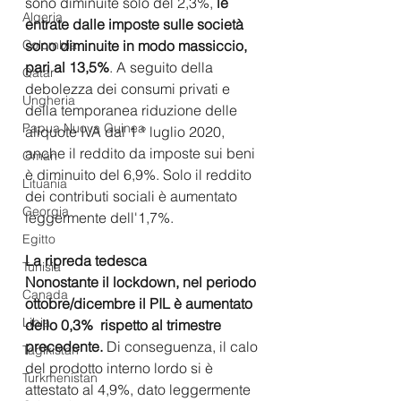
sono diminuite solo del 2,3%, 
le 
Algeria
entrate dalle imposte sulle società 
sono diminuite in modo massiccio, 
Colombia
pari al 13,5%
. A seguito della 
Qatar
debolezza dei consumi privati ​​e 
Ungheria
della temporanea riduzione delle 
Papua Nuova Guinea
aliquote IVA dal 1 ° luglio 2020, 
anche il reddito da imposte sui beni 
Oman
è diminuito del 6,9%. Solo il reddito 
Lituania
dei contributi sociali è aumentato 
Georgia
leggermente dell'1,7%.
Egitto
La ripreda tedesca
Tunisia
Nonostante il lockdown, nel periodo 
Canada
ottobre/dicembre il PIL è aumentato 
Libia
dello 0,3%  rispetto al trimestre 
precedente.
 Di conseguenza, il calo 
Tagikistan
del prodotto interno lordo si è 
Turkmenistan
attestato al 4,9%, dato leggermente 