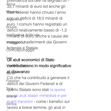
previdenza sociale ha segnato un - 
Africa
33,7 miliardi di euro ed anche gli 
Messico
Stati federali hanno chiuso l'anno 
con un deficit di 18,0 miliardi di 
Argentina
euro. I comuni hanno registrato un 
Brasile
deficit relativamente basso di -1,3 
Intelligenza Artificiale
miliardi di euro, anche a causa dei 
maggiori trasferimenti dai Governi 
Intelligence
federale e Statale.   
Controspionaggio
Iran
Gli aiuti economici di Stato 
contribuiscono in modo significativo 
Vladimir Putin
al disavanzo
Sahel
Ciò che ha contribuito a generare il 
Pakistan
deficit dei Governi Federali e di 
Siria
quello Statale sono stati 
la spesa 
per gli aiuti statali immediati e per 
Israele
quelli transitori 
- come i benefici sul 
Serbia
lavoro a breve termine, gli aiuti in 