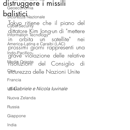
distruggere i missili
Geoeconomia
balistici
Sicurezza Nazionale
Tokyo ritiene che il piano del 
CyberSecurity
dittatore Kim Jong-un di "mettere 
Information Tecnology
in orbita un satellite" nei 
America-Latina e Caraibi (LAC)
prossimi giorni rappresenti una 
Indo-Pacifico
grave violazione delle relative 
Medio Oriente
risoluzioni del Consiglio di 
sicurezza delle Nazioni Unite
Cina
Francia
di Gabriele e Nicola Iuvinale
USA
Nuova Zelanda
Russia
Giappone
India