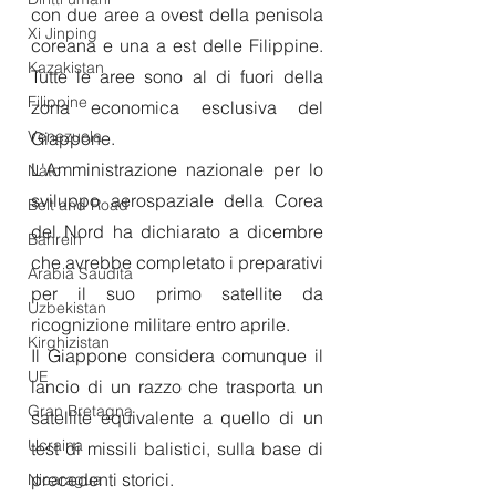
con due aree a ovest della penisola 
Xi Jinping
coreana e una a est delle Filippine. 
Kazakistan
Tutte le aree sono al di fuori della 
Filippine
zona economica esclusiva del 
Venezuela
Giappone.
L'Amministrazione nazionale per lo 
Nato
sviluppo aerospaziale della Corea 
Belt and Road
del Nord ha dichiarato a dicembre 
Bahrein
che avrebbe completato i preparativi 
Arabia Saudita
per il suo primo satellite da 
Uzbekistan
ricognizione militare entro aprile.
Kirghizistan
Il Giappone considera comunque il 
UE
lancio di un razzo che trasporta un 
Gran Bretagna
satellite equivalente a quello di un 
Ucraina
test di missili balistici, sulla base di 
precedenti storici. 
Nicaragua