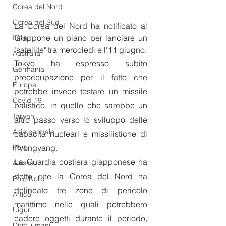
Corea del Nord
Corea del Sud
La Corea del Nord ha notificato al 
Giappone un piano per lanciare un 
Italia
"satellite" tra mercoledì e l'11 giugno. 
Australia
Tokyo ha espresso subito 
Germania
preoccupazione per il fatto che 
Europa
potrebbe invece testare un missile 
Covid-19
balistico, in quello che sarebbe un 
Taiwan
altro passo verso lo sviluppo delle 
Asia centrale
capacità nucleari e missilistiche di 
Perù
Pyongyang.
La Guardia costiera giapponese ha 
Alaska
detto che la Corea del Nord ha 
Polo Nord
delineato tre zone di pericolo 
Artico
marittimo nelle quali potrebbero 
Uiguri
cadere oggetti durante il periodo, 
Diritti umani