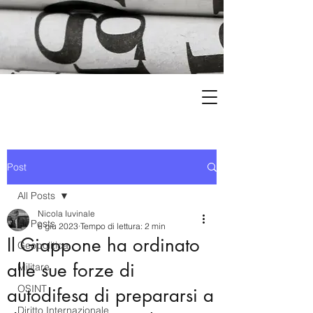
Post
All Posts
Nicola Iuvinale
All Posts
6 giu 2023
Tempo di lettura: 2 min
Il Giappone ha ordinato
Geopolitica
alle sue forze di
Militare
OSINT
autodifesa di prepararsi a
Diritto Internazionale