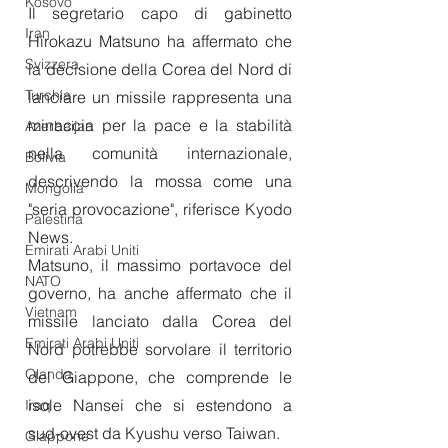
Kosovo
Il segretario capo di gabinetto 
Iran
Hirokazu Matsuno ha affermato che 
Svizzera
la decisione della Corea del Nord di 
Turchia
lanciare un missile rappresenta una 
minaccia per la pace e la stabilità 
Azerbaijan
nella comunità internazionale, 
Bolivia
descrivendo la mossa come una 
Mongolia
"seria provocazione", riferisce Kyodo 
Palestina
News.
Emirati Arabi Uniti
Matsuno, il massimo portavoce del 
NATO
governo, ha anche affermato che il 
Vietnam
missile lanciato dalla Corea del 
Emirati Arabi Uniti
Nord potrebbe sorvolare il territorio 
Olanda
del Giappone, che comprende le 
isole Nansei che si estendono a 
Iraq
sud-ovest da Kyushu verso Taiwan.
Giappone