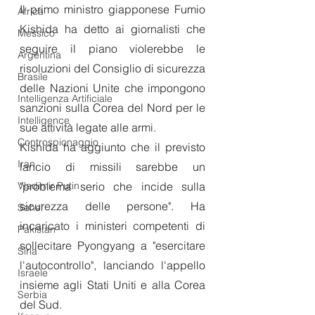
Il primo ministro giapponese Fumio 
Africa
Kishida ha detto ai giornalisti che 
Messico
seguire il piano violerebbe le 
Argentina
risoluzioni del Consiglio di sicurezza 
Brasile
delle Nazioni Unite che impongono 
Intelligenza Artificiale
sanzioni sulla Corea del Nord per le 
Intelligence
sue attività legate alle armi.
Controspionaggio
Kishida ha aggiunto che il previsto 
Iran
lancio di missili sarebbe un 
Vladimir Putin
"problema serio che incide sulla 
sicurezza delle persone". Ha 
Sahel
incaricato i ministeri competenti di 
Pakistan
sollecitare Pyongyang a "esercitare 
Siria
l'autocontrollo", lanciando l'appello 
Israele
insieme agli Stati Uniti e alla Corea 
Serbia
del Sud.