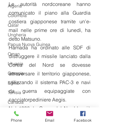
Le autorità nordcoreane hanno 
Algeria
comunicato il piano alla Guardia 
Colombia
costiera giapponese tramite un'e-
Qatar
mail nelle prime ore di lunedì, ha 
Ungheria
detto Matsuno.
Papua Nuova Guinea
Hamada ha ordinato alle SDF di 
Oman
distruggere il missile lanciato dalla 
Lituania
Corea del Nord se dovesse 
Georgia
attraversare il territorio giapponese, 
utilizzando il sistema PAC-3 e navi 
Egitto
da guerra equipaggiate con 
Tunisia
cacciatorpediniere Aegis.
Canada
Nel 1998, la Corea del Nord lanciò 
Libia
un razzo che sosteneva essere un 
Phone
Email
Facebook
Tagikistan
satellite, ma molti lo considerarono 
Turkmenistan
un missile balistico Taepodong-1. 