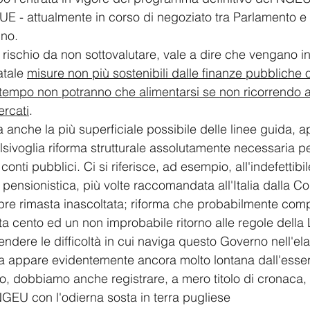
E - attualmente in corso di negoziato tra Parlamento e 
no. 
e rischio da non sottovalutare, vale a dire che vengano in
tale 
misure non più sostenibili dalle finanze pubbliche 
 tempo non potranno che alimentarsi se non ricorrendo all
ercati
. 
ra anche la più superficiale possibile delle linee guida, 
lsivoglia riforma strutturale assolutamente necessaria p
i conti pubblici. Ci si riferisce, ad esempio, all'indefettibi
a pensionistica, più volte raccomandata all'Italia dalla 
e rimasta inascoltata; riforma che probabilmente comp
ota cento ed un non improbabile ritorno alle regole dell
endere le difficoltà in cui naviga questo Governo nell'el
 appare evidentemente ancora molto lontana dall'essere
o, dobbiamo anche registrare, a mero titolo di cronaca,
NGEU con l'odierna sosta in terra pugliese 