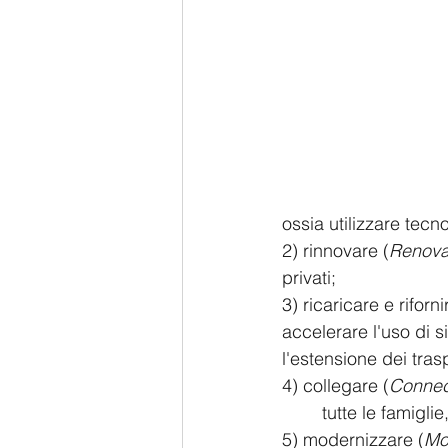
ossia utilizzare tecn
2) rinnovare (
Renova
privati;
3) ricaricare e riforni
accelerare l'uso di si
l'estensione dei trasp
4) collegare (
Connec
	tutte le famigli
5) modernizzare (
Mo