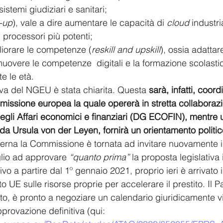
istemi giudiziari e sanitari;
-up
), vale a dire aumentare le capacità di 
cloud
 industr
i processori più potenti;
gliorare le competenze (
reskill and upskill
), ossia adattare
enze 	digitali e la formazione scolastica e 
te le età.
iva del NGEU è stata chiarita. Questa 
sarà, infatti, coor
missione europea la quale opererà in stretta collaborazi
egli Affari economici e finanziari (DG ECOFIN), mentre 
 da Ursula von der Leyen, fornirà un orientamento politi
erna la Commissione è tornata ad invitare nuovamente i
lio ad approvare 
“quanto prima”
 la proposta legislativa
o a partire dal 1º gennaio 2021, proprio ieri è arrivato i
 UE sulle risorse proprie per accelerare il prestito. Il P
, è pronto a negoziare un calendario giuridicamente vi
provazione definitiva (qui: 