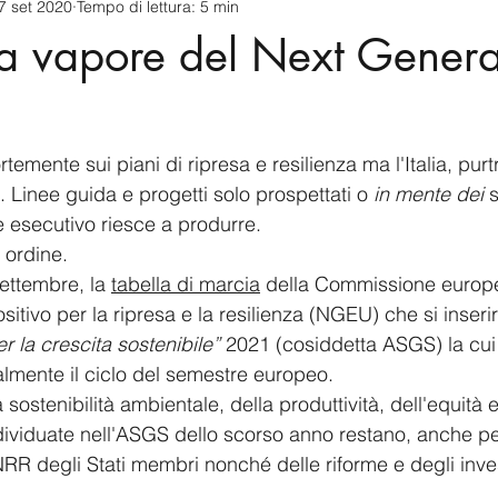
7 set 2020
Tempo di lettura: 5 min
cnology
America-Latina e Caraibi (LAC)
Indo-Pacifico
o a vapore del Next Genera
anda
Russia
Giappone
India
Corea del Nord
temente sui piani di ripresa e resilienza ma l'Italia, purt
a
Europa
Covid-19
Taiwan
Asia centrale
Pe
 Linee guida e progetti solo prospettati o 
in mente dei
 
e esecutivo riesce a produrre.
 ordine.
settembre, la 
tabella di marcia
 della Commissione europ
ositivo per la ripresa e la resilienza (NGEU) che si inserir
r la crescita sostenibile”
 2021 (cosiddetta ASGS) la cui
lmente il ciclo del semestre europeo.
la sostenibilità ambientale, della produttività, dell'equità e
viduate nell'ASGS dello scorso anno restano, anche per
NRR degli Stati membri nonché delle riforme e degli inve