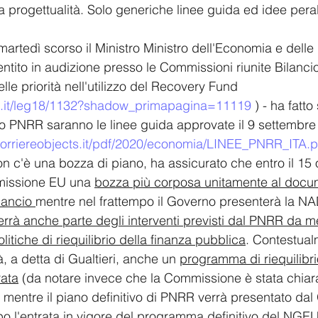
progettualità. Solo generiche linee guida ed idee pera
martedì scorso il Ministro Ministro dell'Economia e delle
entito in audizione presso le Commissioni riunite Bilanci
elle priorità nell'utilizzo del Recovery Fund 
a.it/leg18/1132?shadow_primapagina=11119
 ) - ha fatto
o PNRR saranno le linee guida approvate il 9 settembre
.corriereobjects.it/pdf/2020/economia/LINEE_PNRR_ITA.p
on c'è una bozza di piano, ha assicurato che entro il 15 
missione EU una 
bozza più corposa unitamente al docu
lancio 
mentre nel frattempo il Governo presenterà la NAD
rrà anche parte degli interventi previsti dal PNRR da me
litiche di riequilibrio della finanza pubblica
. Contestua
, a detta di Gualtieri, anche un 
programma di riequilibri
rata
 (da notare invece che la Commissione è stata chiara
) mentre il piano definitivo di PNRR verrà presentato da
l'entrata in vigore del programma definitivo del NGEU 