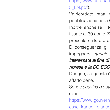
https://www.europa
5_EN.pdf
). 
Va ricordato, infatti
pubblicazione nella 
Inoltre, anche se  il
fissato al 30 aprile 
presentare i loro prog
Di conseguenza, gli 
impegnarsi “
quanto 
interessate al fine d
ripresa e la DG ECOFI
Dunque, se questa è l
affatto bene. 
Se
 les cousins d'out
(qui: 
https://www.gouvern
esse_france_relance