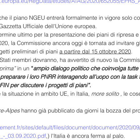
rl.europa.eu/RegData/etudes/ATAG/2020/652055/EPRS_
, che il piano NGEU entrerà formalmente in vigore solo co
Gazzetta Ufficiale dell'Unione europea.
 termine ultimo per la presentazione dei piani di ripresa e 
2020, la Commissione ancora oggi è tornata ad invitare gli
etti preliminari di piani 
a partire dal 15 ottobre 2020
. 
Stati membri dovranno, ha avvertito di nuovo la Commis
prima” 
in un 
“
ampio dialogo politico che coinvolga tutte l
i preparare i loro PNRR interagendo all'uopo con la task f
N per discutere i progetti di piani”.
a situazione in ambito UE, in Italia, 
more solito ,
 le cos
re-Alpes
 hanno già pubblicato da giorni la bozza del pr
ement.fr/sites/default/files/document/document/2020/0
_-_03.09.2020.pdf
,) l'Italia è ancora ferma al palo.