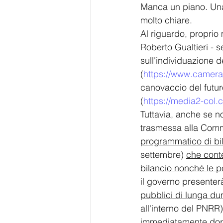
Manca un piano. Una 
molto chiare. 
Al riguardo, proprio 
Roberto Gualtieri - s
sull'individuazione d
(
https://www.camer
canovaccio del futur
(
https://media2-col
Tuttavia, anche se n
trasmessa alla Com
programmatico di bi
settembre) 
che conte
bilancio nonché le po
il governo presenterà
pubblici di lunga du
all'interno del PNRR
immediatamente dopo 