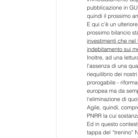
pubblicazione in GUU
quindi il prossimo an
E qui c'è un ulterior
prossimo bilancio sta
investimenti che nel
indebitamento sui m
Inoltre, ad una lettu
l'assenza di una qua
riequilibrio dei nostr
prorogabile - riform
europea ma da sempr
l'eliminazione di qu
Agile, quindi, compr
PNRR la cui sostanza
Ed in questo contest
tappa del “trenino” 