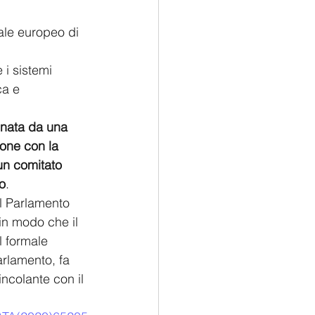
iale europeo di 
 i sistemi 
dinata da una 
one con la 
un comitato 
co
.
l Parlamento 
 in modo che il 
l formale 
arlamento, fa 
ncolante con il 