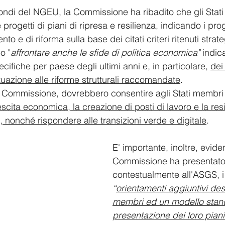
fondi del NGEU, la Commissione ha ribadito che gli Stat
progetti di piani di ripresa e resilienza, indicando i pr
nto e di riforma sulla base dei citati criteri ritenuti strate
o "
affrontare anche le sfide di politica economica" 
indica
ifiche per paese degli ultimi anni e, in particolare, 
dei
tuazione alle riforme strutturali raccomandate
.
 la Commissione, dovrebbero consentire agli Stati membri
escita economica, la creazione di posti di lavoro e la resi
 nonché rispondere alle transizioni verde e digitale
.
E' importante, inoltre, evide
Commissione ha presentato
contestualmente all'ASGS, i 
“
orientamenti aggiuntivi desti
membri ed un modello stand
presentazione dei loro pian