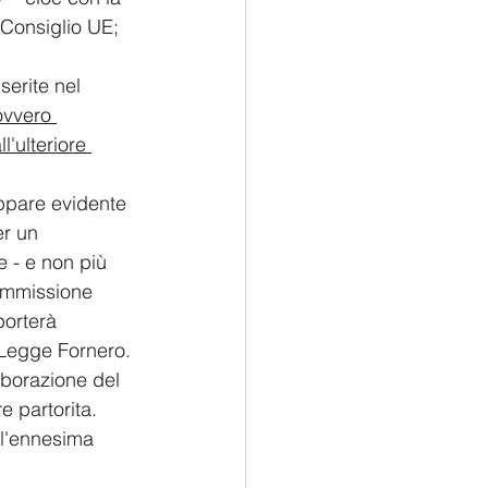
Consiglio UE; 
serite nel 
ovvero 
'ulteriore 
appare evidente 
er un 
le - e non più 
Commissione 
orterà 
a Legge Fornero.
aborazione del 
 partorita.
 l'ennesima 