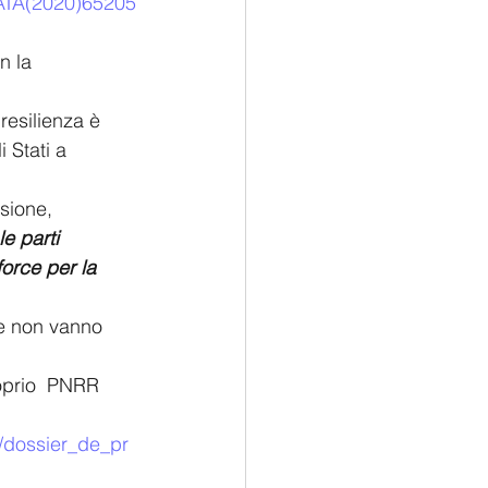
ATA(2020)65205
n la 
resilienza è 
 Stati a 
sione, 
e parti 
orce per la 
e non vanno 
oprio  PNRR 
9/dossier_de_pr