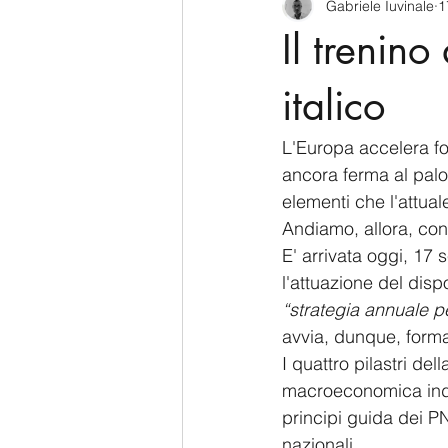
Gabriele Iuvinale
1
CyberSecurity
Information Te
Il trenin
Francia
USA
Nuova Zel
italico
L'Europa accelera for
Italia
Australia
Germani
ancora ferma al palo.
elementi che l'attual
Andiamo, allora, con
Polo Nord
E' arrivata oggi, 17 
l'attuazione del disp
“strategia annuale pe
avvia, dunque, forma
I quattro pilastri del
macroeconomica indi
principi guida dei P
nazionali.