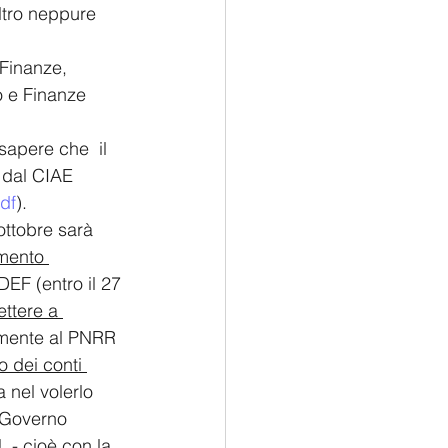
ltro neppure 
 Finanze, 
o e Finanze 
 sapere che  il 
 dal CIAE 
df
).
ottobre sarà 
mento 
EF (entro il 27 
ttere a 
lmente al PNRR 
o dei conti 
 nel volerlo 
l Governo 
 - cioè con la 