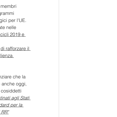
i membri 
ogrammi 
gici per l'UE. 
te nelle 
 cicli 2019 e 
 
di rafforzare il 
lienza 
nziare che la 
 anche oggi, 
cosiddetti 
nati agli Stati 
ard per la 
i RR"