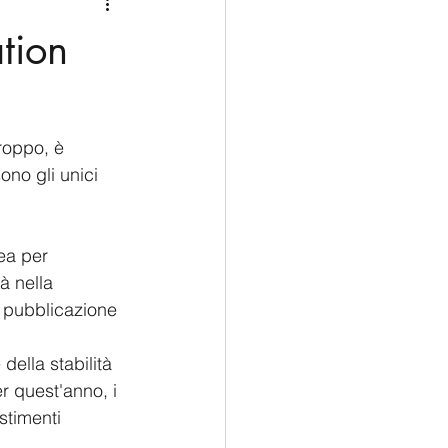
Medio Oriente
Cina
tion
Corea del Sud
roppo, è 
rù
Alaska
sono gli unici 
ea per 
à nella 
 pubblicazione 
 della stabilità 
 quest'anno, i 
stimenti 