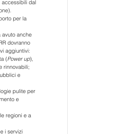
accessibili dal 
one). 
porto per la 
ha avuto anche 
NRR dovranno 
vi aggiuntivi:
ta (
Power up
), 
e rinnovabili;
ubblici e 
ogie pulite per 
nimento e 
le regioni e a 
i servizi 	