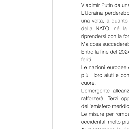
Vladimir Putin da un
L’Ucraina perderebb
una volta, a quanto
della NATO, né la
riprendersi con la fo
Ma cosa succedereb
Entro la fine del 202
feriti.
Le nazioni europee 
più i loro aiuti e c
cuore.
L’emergente alleanz
rafforzerà. Terzi op
dell’emisfero meridi
Le misure per romper
occidentali molto pi