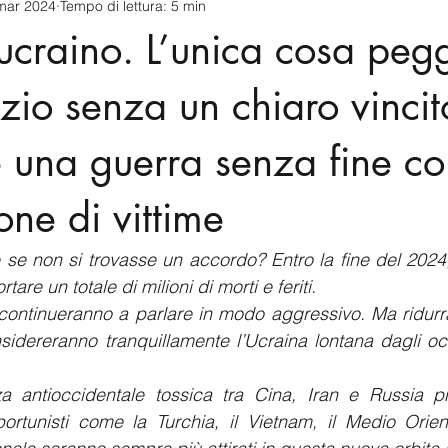
mar 2024
Tempo di lettura: 5 min
cnology
America-Latina e Caraibi (LAC)
Indo-Pacifico
 ucraino. L’unica cosa pegg
anda
Russia
Giappone
India
Corea del Nord
izio senza un chiaro vincit
è una guerra senza fine co
a
Europa
Covid-19
Taiwan
Asia centrale
Pe
one di vittime
 non si trovasse un accordo? Entro la fine del 2024, l
re un totale di milioni di morti e feriti.
continueranno a parlare in modo aggressivo. Ma ridurr
onsidereranno tranquillamente l’Ucraina lontana dagli occ
a antioccidentale tossica tra Cina, Iran e Russia pr
portunisti come la Turchia, il Vietnam, il Medio Orien