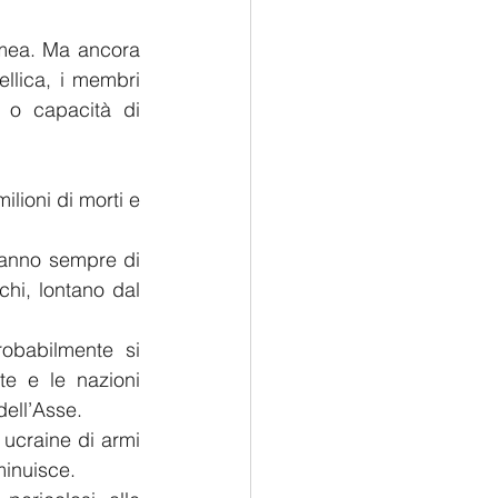
mea. Ma ancora 
lica, i membri 
o capacità di 
lioni di morti e 
anno sempre di 
hi, lontano dal 
obabilmente si 
te e le nazioni 
dell’Asse.
ucraine di armi 
minuisce.