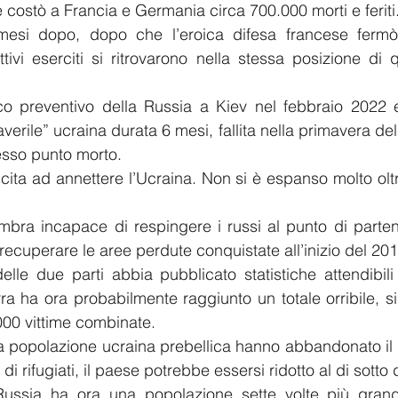
 costò a Francia e Germania circa 700.000 morti e feriti
 mesi dopo, dopo che l’eroica difesa francese fermò l
tivi eserciti si ritrovarono nella stessa posizione di q
acco preventivo della Russia a Kiev nel febbraio 2022 
verile” ucraina durata 6 mesi, fallita nella primavera del
tesso punto morto.
cita ad annettere l’Ucraina. Non si è espanso molto oltre
mbra incapace di respingere i russi al punto di parten
recuperare le aree perdute conquistate all’inizio del 201
le due parti abbia pubblicato statistiche attendibili
erra ha ora probabilmente raggiunto un totale orribile, si
000 vittime combinate.
la popolazione ucraina prebellica hanno abbandonato il
i rifugiati, il paese potrebbe essersi ridotto al di sotto d
 Russia ha ora una popolazione sette volte più grand