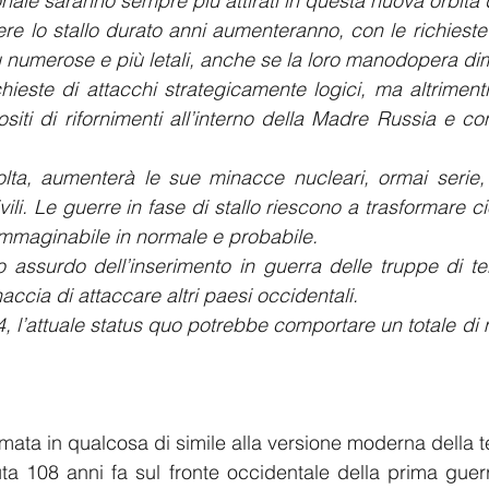
onale saranno sempre più attirati in questa nuova orbita 
e lo stallo durato anni aumenteranno, con le richieste 
ù numerose e più letali, anche se la loro manodopera di
ieste di attacchi strategicamente logici, ma altrimenti p
iti di rifornimenti all’interno della Madre Russia e cont
lta, aumenterà le sue minacce nucleari, ormai serie, 
vili. Le guerre in fase di stallo riescono a trasformare 
immaginabile in normale e probabile.
 assurdo dell’inserimento in guerra delle truppe di te
ccia di attaccare altri paesi occidentali.
4, l’attuale status quo potrebbe comportare un totale di mi
rmata in qualcosa di simile alla versione moderna della ter
ta 108 anni fa sul fronte occidentale della prima guer