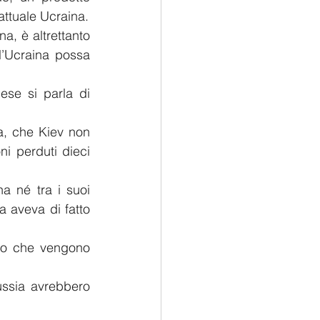
attuale Ucraina.
a, è altrettanto 
’Ucraina possa 
se si parla di 
a, che Kiev non 
 perduti dieci 
a né tra i suoi 
a aveva di fatto 
zio che vengono 
ssia avrebbero 