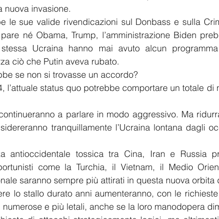
a nuova invasione.
e le sue valide rivendicazioni sul Donbass e sulla Cri
 pare né Obama, Trump, l’amministrazione Biden prebel
 stessa Ucraina hanno mai avuto alcun programma 
rza ciò che Putin aveva rubato.
be se non si trovasse un accordo?
4, l’attuale status quo potrebbe comportare un totale di mi
continueranno a parlare in modo aggressivo. Ma ridurr
onsidereranno tranquillamente l’Ucraina lontana dagli occ
a antioccidentale tossica tra Cina, Iran e Russia pr
portunisti come la Turchia, il Vietnam, il Medio Orien
onale saranno sempre più attirati in questa nuova orbita 
e lo stallo durato anni aumenteranno, con le richieste 
ù numerose e più letali, anche se la loro manodopera di