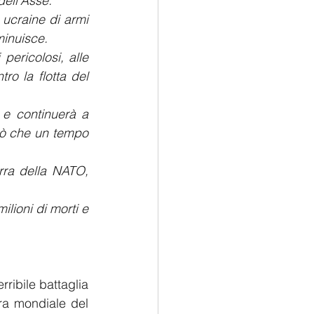
dell’Asse.
ucraine di armi 
minuisce.
ericolosi, alle 
ro la flotta del 
e continuerà a 
ciò che un tempo 
rra della NATO, 
lioni di morti e 
ribile battaglia 
ra mondiale del 