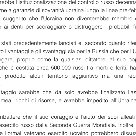
ebbe l’istituzionalizzazione del controllo russo decenn
eme a garanzie di sovranità ucraina lungo le linee pre-fe
re suggerito che l’Ucraina non diventerebbe membro
 ai denti per scoraggiare o distruggere i probabili fu
o stati precedentemente lanciati e, secondo quanto riferi
ero i vantaggi e gli svantaggi sia per la Russia che per l’
gare, proprio come fa qualsiasi dittatore, al suo po
he è costata circa 500.000 russi tra morti e feriti, ha 
 prodotto alcun territorio aggiuntivo ma una repu
.
taggio sarebbe che da solo avrebbe finalizzato l’as
ea, ricchi di risorse, e avrebbe impedito all’Ucraina 
battere che il suo coraggio e l’aiuto dei suoi alleati h
esercito russo dalla Seconda Guerra Mondiale. Inoltre, 
are l’ormai veterano esercito ucraino potrebbero dissu