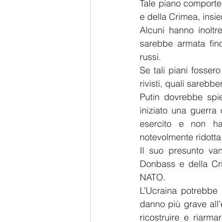
Tale piano comporter
e della Crimea, insi
Alcuni hanno inolt
sarebbe armata fino
russi.
Se tali piani fosser
rivisti, quali sarebb
Putin dovrebbe spie
iniziato una guerra c
esercito e non ha
notevolmente ridotta
Il suo presunto van
Donbass e della Crim
NATO.
L’Ucraina potrebbe ri
danno più grave all’
ricostruire e riarm