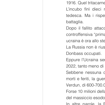
1916. Quel tritacarne
L’incubo finì dieci
tedesca. Ma i rispet
battaglia.
Dopo il fallito att
controffensiva “prima
ucraina è ora allo s
La Russia non è rius
Donbass occupati.
Eppure l’Ucraina se
2022, tanto meno di 
Sebbene nessuna del
morti e feriti, la gu
Verdun, di 600-700.
Forse 10 milioni del
del massiccio esodo d
In altre parole, la