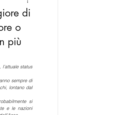
Medio Oriente
Cina
iore di
Corea del Sud
ore o
n più
rù
Alaska
’attuale status 
anno sempre di 
hi, lontano dal 
obabilmente si 
te e le nazioni 