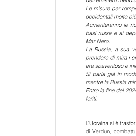
dell’emisfero meridi
Le misure per romper
occidentali molto pi
Aumenteranno le rich
basi russe e ai depos
Mar Nero.
La Russia, a sua vo
prendere di mira i ci
era spaventoso e in
Si parla già in modo
mentre la Russia mina
Entro la fine del 202
feriti.
L’Ucraina si è trasfo
di Verdun, combattu