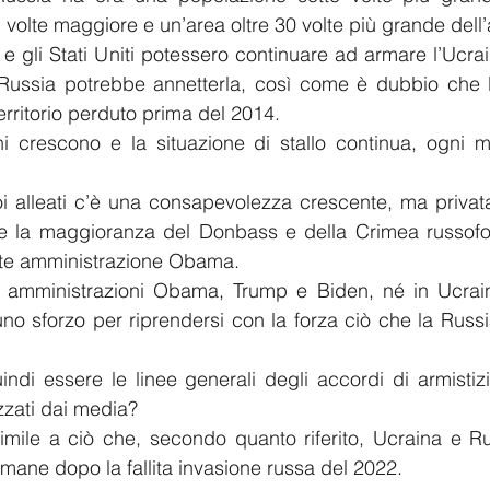
 volte maggiore e un’area oltre 30 volte più grande dell’
e gli Stati Uniti potessero continuare ad armare l’Ucrain
Russia potrebbe annetterla, così come è dubbio che l
territorio perduto prima del 2014.
i crescono e la situazione di stallo continua, ogni me
oi alleati c’è una consapevolezza crescente, ma privat
re la maggioranza del Donbass e della Crimea russofoni
erte amministrazione Obama.
 le amministrazioni Obama, Trump e Biden, né in Ucrain
cuno sforzo per riprendersi con la forza ciò che la Russi
indi essere le linee generali degli accordi di armisti
zzati dai media?
imile a ciò che, secondo quanto riferito, Ucraina e Ru
mane dopo la fallita invasione russa del 2022.