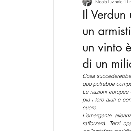
Nicola Iuvinale
11 
CyberSecurity
Information Te
Il Verdun
Francia
USA
Nuova Zel
un armist
un vinto 
Italia
Australia
Germani
di un mili
Polo Nord
Cosa succederebbe se
quo potrebbe comporta
Le nazioni europee 
più i loro aiuti e c
cuore.
L’emergente alleanz
rafforzerà. Terzi op