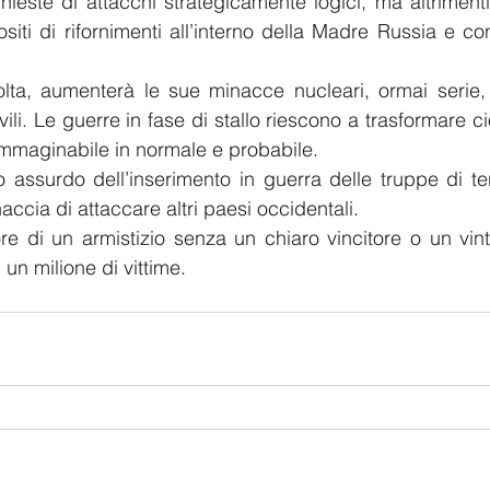
ieste di attacchi strategicamente logici, ma altrimenti p
iti di rifornimenti all’interno della Madre Russia e cont
lta, aumenterà le sue minacce nucleari, ormai serie, 
vili. Le guerre in fase di stallo riescono a trasformare 
immaginabile in normale e probabile.
 assurdo dell’inserimento in guerra delle truppe di te
ccia di attaccare altri paesi occidentali.
re di un armistizio senza un chiaro vincitore o un vin
 un milione di vittime.