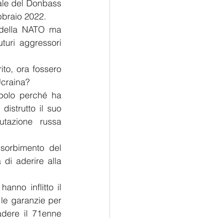
ale del Donbass 
bbraio 2022.
 della NATO ma 
turi aggressori 
to, ora fossero 
Ucraina?
polo perché ha 
distrutto il suo 
tazione russa 
sorbimento del 
di aderire alla 
anno inflitto il 
le garanzie per 
adere il 71enne 