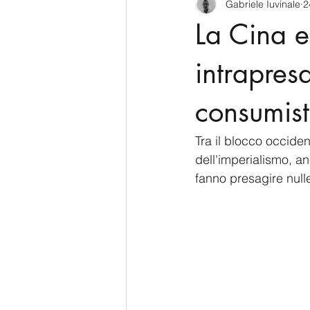
Gabriele Iuvinale
2
CyberSecurity
Information Te
La Cina e
Francia
USA
Nuova Zel
intrapres
consumist
Italia
Australia
Germani
Tra il blocco occiden
dell'imperialismo, a
Polo Nord
fanno presagire null