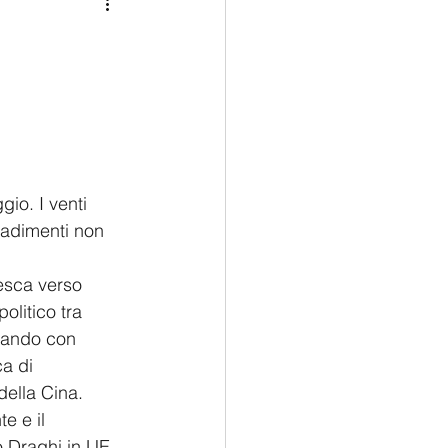
Medio Oriente
Cina
Corea del Sud
rù
Alaska
io. I venti 
cadimenti non 
esca verso 
litico tra 
tando con 
ca di 
ella Cina. 
e e il 
o Draghi in UE.