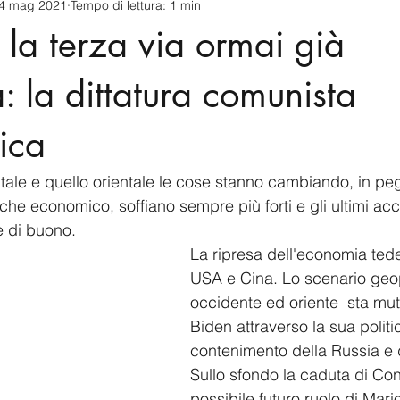
4 mag 2021
Tempo di lettura: 1 min
cnology
America-Latina e Caraibi (LAC)
Indo-Pacifico
 la terza via ormai già
anda
Russia
Giappone
India
Corea del Nord
a: la dittatura comunista
ica
a
Europa
Covid-19
Taiwan
Asia centrale
Pe
tale e quello orientale le cose stanno cambiando, in pegg
nche economico, soffiano sempre più forti e gli ultimi ac
e di buono.
La ripresa dell'economia ted
USA e Cina. Lo scenario geopo
occidente ed oriente  sta mu
Biden attraverso la sua politi
contenimento della Russia e d
Sullo sfondo la caduta di Cont
possibile futuro ruolo di Mari