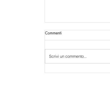
Commenti
Scrivi un commento...
THE DATA CENTER WAR:
COMPUTE COLLAPSE AND
CHINA'S NEW TARGETING
DOCTRINE IN THE INDO-
PACIFIC