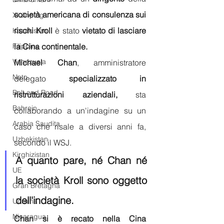
società americana di consulenza sui 
Xi Jinping
rischi Kroll
 è stato 
vietato di lasciare 
Kazakistan
Filippine
la Cina continentale.
Venezuela
Michael Chan
, amministratore 
Nato
delegato 
specializzato in 
Belt and Road
ristrutturazioni aziendali,
 sta 
Bahrein
collaborando a un'indagine su un 
Arabia Saudita
caso che risale a diversi anni fa, 
Uzbekistan
secondo il WSJ.
Kirghizistan
A quanto pare, né Chan né 
UE
la società Kroll sono oggetto 
Gran Bretagna
dell'indagine.
Ucraina
Nicaragua
Chan si è recato nella Cina 