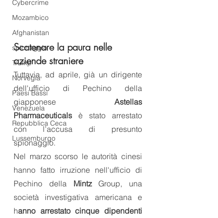
Cybercrime
Mozambico
Afghanistan
Scatenare la paura nelle 
spionaggio
aziende straniere
Trump
Tuttavia, ad aprile, già un dirigente 
Norvegia
dell'ufficio di Pechino della 
Paesi Bassi
giapponese 
Astellas 
Venezuela
Pharmaceuticals
 è stato arrestato 
Repubblica Ceca
con l’accusa di presunto 
Lussemburgo
spionaggio. 
Nel marzo scorso le autorità cinesi 
hanno fatto irruzione nell'ufficio di 
Pechino della 
Mintz 
Group, una 
società investigativa americana e 
h
anno arrestato cinque dipendenti 