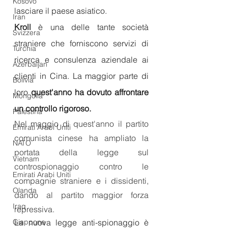
Kosovo
lasciare il paese asiatico.
Iran
Kroll
 è una delle tante società 
Svizzera
straniere che forniscono servizi di 
Turchia
ricerca e consulenza aziendale ai 
Azerbaijan
clienti in Cina. La maggior parte di 
Bolivia
loro 
quest'anno ha dovuto affrontare 
Mongolia
un controllo rigoroso.
Palestina
Nel maggio di quest'anno il partito 
Emirati Arabi Uniti
comunista cinese ha ampliato la 
NATO
portata della legge sul 
Vietnam
controspionaggio contro le 
Emirati Arabi Uniti
compagnie straniere e i dissidenti, 
Olanda
dando al partito maggior forza 
Iraq
repressiva.
Giappone
La nuova legge anti-spionaggio è 