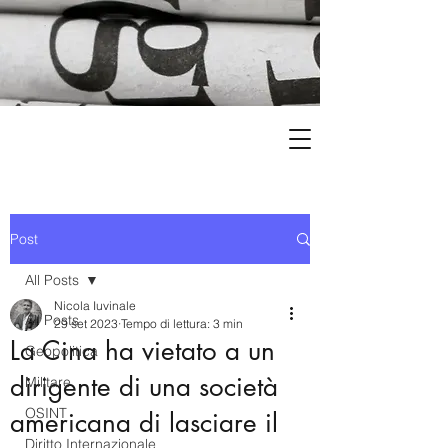
Post
All Posts
Nicola Iuvinale
All Posts
29 set 2023
Tempo di lettura: 3 min
La Cina ha vietato a un
Geopolitica
dirigente di una società
Militare
OSINT
americana di lasciare il
Diritto Internazionale