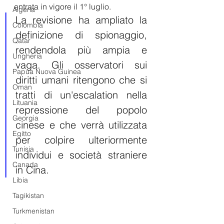
entrata in vigore il 1° luglio.
Algeria
La revisione ha ampliato la 
Colombia
definizione di spionaggio, 
Qatar
rendendola più ampia e 
Ungheria
vaga. Gli osservatori sui 
Papua Nuova Guinea
diritti umani ritengono che si 
Oman
tratti di un'escalation nella 
Lituania
repressione del popolo 
Georgia
cinese e che verrà utilizzata 
Egitto
per colpire ulteriormente 
Tunisia
individui e società straniere 
Canada
in Cina.
Libia
Tagikistan
Turkmenistan