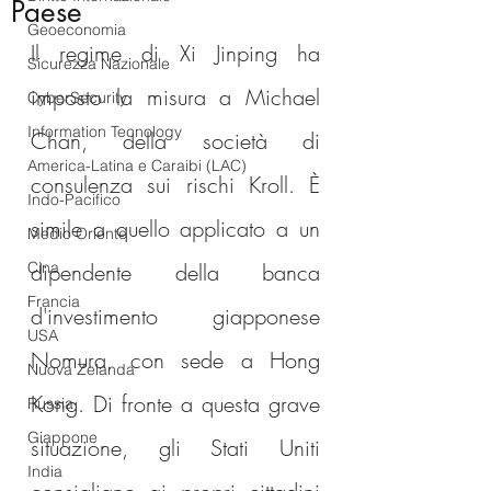
Paese
Geoeconomia
Il regime di Xi Jinping ha 
Sicurezza Nazionale
imposto la misura a Michael 
CyberSecurity
Information Tecnology
Chan, della società di 
America-Latina e Caraibi (LAC)
consulenza sui rischi Kroll. È 
Indo-Pacifico
simile a quello applicato a un 
Medio Oriente
Cina
dipendente della banca 
Francia
d'investimento giapponese 
USA
Nomura, con sede a Hong 
Nuova Zelanda
Kong. Di fronte a questa grave 
Russia
Giappone
situazione, gli Stati Uniti 
India