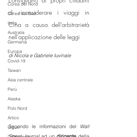
consigliano ai propri cittadini 
Corea del Nord
di riconsiderare i viaggi in 
Corea del Sud
Italia
Cina a causa dell'arbitrarietà 
Australia
nell'applicazione delle leggi
Germania
Europa
di Nicola e Gabriele Iuvinale
Covid-19
Taiwan
Asia centrale
Perù
Alaska
Polo Nord
Artico
Secondo le informazioni del 
Wall 
Uiguri
Street Journal 
ad un 
dirigente
 della 
Diritti umani