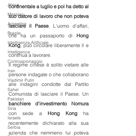
Africa
continentale a luglio e poi ha detto al 
Messico
suo datore di lavoro che non poteva 
Argentina
lasciare il Paese
. L'uomo d'affari, 
Brasile
che ha un passaporto di 
Hong 
Intelligenza Artificiale
Kong
, può circolare liberamente lì e 
Intelligence
continua a lavorare.
Controspionaggio
Il regime cinese è solito vietare alle 
Iran
persone indagate o che collaborano 
Vladimir Putin
alle indagini condotte dal Partito 
Sahel
Comunista di lasciare il Paese. Un 
Pakistan
banchiere d'investimento Nomura
Siria
con sede a 
Hong Kong
 ha 
Israele
recentemente dichiarato alla sua 
Serbia
azienda che nemmeno lui poteva 