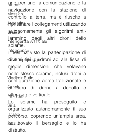
uno per uno la comunicazione e la 
Africa
navigazione con la stazione di 
Messico
controllo a terra, ma è riuscito a 
Argentina
ripristinare i collegamenti utilizzando 
autonomamente gli algoritmi anti-
Brasile
jamming degli altri droni dello 
Intelligenza Artificiale
sciame.
Intelligence
Il test ha visto la partecipazione di 
diversi tipi di droni ad ala fissa di 
Controspionaggio
medie dimensioni che volavano 
Iran
nello stesso sciame, inclusi droni a 
Vladimir Putin
configurazione aerea tradizionale e 
Sahel
un tipo di drone a decollo e 
atterraggio verticale.
Pakistan
Lo sciame ha proseguito e 
Siria
organizzato autonomamente il suo 
Israele
percorso, coprendo un'ampia area, 
ha trovato il bersaglio e lo ha 
Serbia
distrutto.