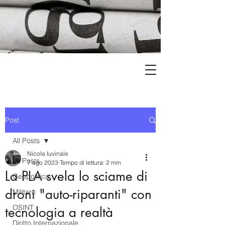
Post
All Posts
Nicola Iuvinale
All Posts
7 ago 2023
Tempo di lettura: 2 min
La PLA svela lo sciame di
Geopolitica
droni "auto-riparanti" con
Militare
OSINT
tecnologia a realtà
Diritto Internazionale