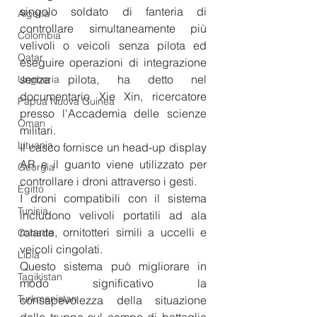
singolo soldato di fanteria di 
Algeria
controllare simultaneamente più 
Colombia
velivoli o veicoli senza pilota ed 
Qatar
eseguire operazioni di integrazione 
senza pilota, ha detto nel 
Ungheria
documentario Xie Xin, ricercatore 
Papua Nuova Guinea
presso l'Accademia delle scienze 
Oman
militari.
Lituania
Il casco fornisce un head-up display 
AR e il guanto viene utilizzato per 
Georgia
controllare i droni attraverso i gesti.
Egitto
I droni compatibili con il sistema 
Tunisia
includono velivoli portatili ad ala 
rotante, ornitotteri simili a uccelli e 
Canada
veicoli cingolati.
Libia
Questo sistema può migliorare in 
Tagikistan
modo significativo la 
Turkmenistan
consapevolezza della situazione 