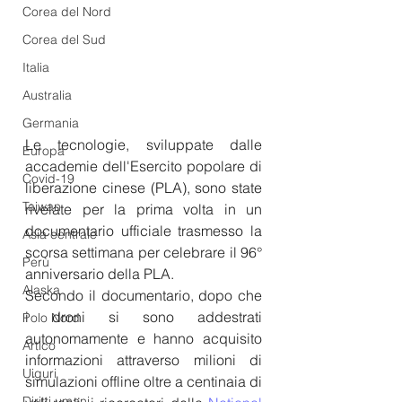
Corea del Nord
Corea del Sud
Italia
Australia
Germania
Le tecnologie, sviluppate dalle 
Europa
accademie dell'Esercito popolare di 
Covid-19
liberazione cinese (PLA), sono state 
Taiwan
rivelate per la prima volta in un 
documentario ufficiale trasmesso la 
Asia centrale
scorsa settimana per celebrare il 96° 
Perù
anniversario della PLA.
Alaska
Secondo il documentario, dopo che 
i droni si sono addestrati 
Polo Nord
autonomamente e hanno acquisito 
Artico
informazioni attraverso milioni di 
Uiguri
simulazioni offline oltre a centinaia di 
Diritti umani