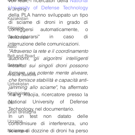
voli reali, i ricercatori della 
National 
University of Defense Technology
Xi Jinping
della PLA hanno sviluppato un tipo 
Kazakistan
di sciame di droni in grado di 
Filippine
correggersi automaticamente, o 
"auto-ripararsi" in caso di 
Venezuela
interruzione delle comunicazioni.
Nato
"Attraverso la rete e il coordinamento 
Belt and Road
autonomi, gli algoritmi intelligenti 
Bahrein
installati sui singoli droni possono 
formare una potente mente alveare, 
Arabia Saudita
che fornisce stabilità e capacità anti-
Uzbekistan
jamming allo sciame",
 ha affermato 
Kirghizistan
Xiang Xiaojia, ricercatore presso la 
National University of Defense 
UE
Technology, nel documentario.
Gran Bretagna
In un test non datato delle 
Ucraina
contromisure di interferenza, uno 
sciame di dozzine di droni ha perso 
Nicaragua