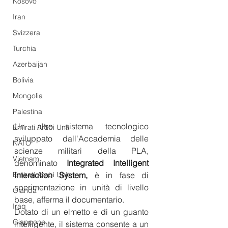
Kosovo
Iran
Svizzera
Turchia
Azerbaijan
Bolivia
Mongolia
Palestina
Un altro sistema tecnologico 
Emirati Arabi Uniti
sviluppato dall'Accademia delle 
NATO
scienze militari della PLA, 
Vietnam
denominato 
Integrated Intelligent 
Emirati Arabi Uniti
Interaction System,
 è in fase di 
sperimentazione in unità di livello 
Olanda
base, afferma il documentario.
Iraq
Dotato di un elmetto e di un guanto 
Giappone
intelligente, il sistema consente a un 