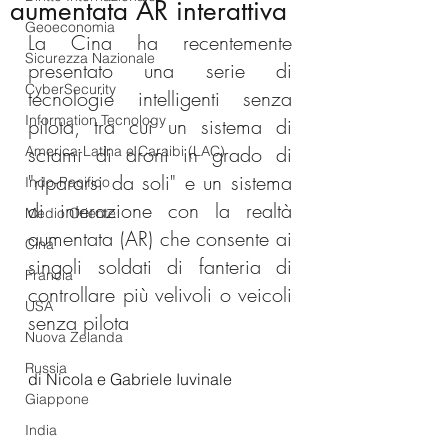
aumentata AR interattiva
Geoeconomia
La Cina ha recentemente 
Sicurezza Nazionale
presentato una serie di 
CyberSecurity
tecnologie intelligenti senza 
Information Tecnology
pilota, tra cui un sistema di 
sciami di droni in grado di 
America-Latina e Caraibi (LAC)
"ripararsi da soli" e un sistema 
Indo-Pacifico
di interazione con la realtà 
Medio Oriente
aumentata (AR) che consente ai 
Cina
singoli soldati di fanteria di 
Francia
controllare più velivoli o veicoli 
USA
senza pilota
Nuova Zelanda
Russia
di Nicola e Gabriele Iuvinale
Giappone
India