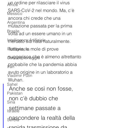
un ordine per rilasciare il virus 
Africa
SARS-CoV-2 nel mondo. Ma, c'è 
Messico
ancora chi crede che una 
Argentina
mutazione passata per la prima 
Brasile
volta ad un essere umano in un 
Intelligenza Artificiale
mercato sia nata naturalmente. 
Tuttavia, la mole di prove 
Intelligence
suggerisce che è almeno altrettanto 
Controspionaggio
probabile che la pandemia abbia 
Iran
avuto origine in un laboratorio a 
Vladimir Putin
Wuhan. 
Sahel
Anche se così non fosse, 
Pakistan
non c'è dubbio che 
Siria
settimane passate a 
Israele
nascondere la realtà della 
Serbia
rapida trasmissione da 