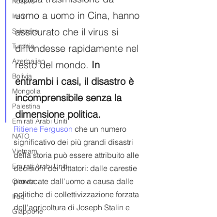
Kosovo
uomo a uomo in Cina, hanno 
Iran
assicurato che il virus si 
Svizzera
Turchia
diffondesse rapidamente nel 
Azerbaijan
resto del mondo. 
In 
Bolivia
entrambi i casi, il disastro è 
Mongolia
incomprensibile senza la 
Palestina
dimensione politica.
Emirati Arabi Uniti
Ritiene Ferguson
 che un numero 
NATO
significativo dei più grandi disastri 
Vietnam
della storia può essere attribuito alle 
Emirati Arabi Uniti
decisioni dei dittatori: dalle carestie 
provocate dall'uomo a causa dalle 
Olanda
politiche di collettivizzazione forzata 
Iraq
dell'agricoltura di Joseph Stalin e 
Giappone