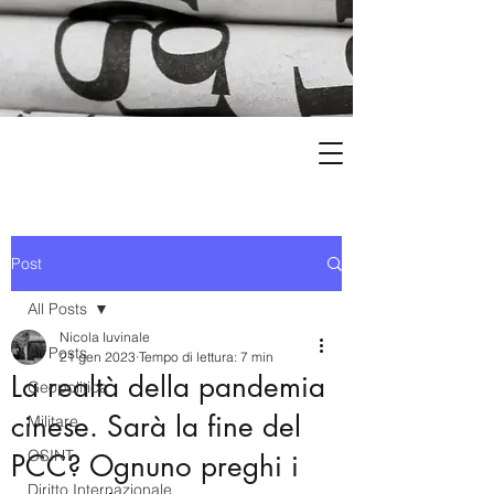
Post
All Posts
Nicola Iuvinale
All Posts
21 gen 2023
Tempo di lettura: 7 min
La realtà della pandemia
Geopolitica
cinese. Sarà la fine del
Militare
OSINT
PCC? Ognuno preghi i
Diritto Internazionale