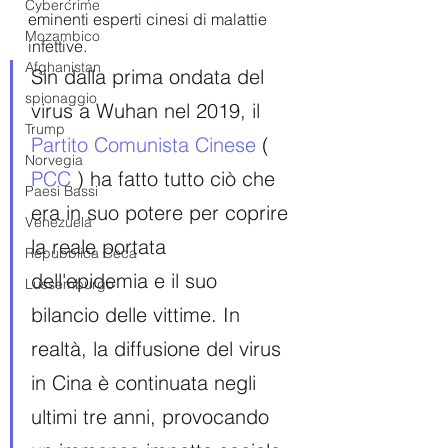
Cybercrime
eminenti esperti cinesi di malattie 
Mozambico
infettive.
Afghanistan
Sin dalla prima ondata del 
spionaggio
virus a Wuhan nel 2019, il 
Trump
Partito Comunista Cinese
 ( 
Norvegia
PCC
 ) ha fatto tutto ciò che 
Paesi Bassi
era in suo potere per coprire 
Venezuela
la reale portata 
Repubblica Ceca
dell'epidemia e il suo 
Lussemburgo
bilancio delle vittime. In 
realtà, la diffusione del virus 
in Cina è continuata negli 
ultimi tre anni, provocando 