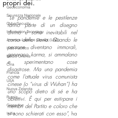
propri dei.
Geoeconomia
Sicurezza Nazionale
“Le pandemie e le pestilenze 
CyberSecurity
fanno parte di un disegno 
divino e sono inevitabili nel 
Information Tecnology
corso della storia. Quando le 
America-Latina e Caraibi (LAC)
persone diventano immorali, 
Indo-Pacifico
generano karma, si ammalano 
Medio Oriente
e sperimentano cose 
Cina
disastrose. Ma una pandemia 
Francia
come l'attuale virus comunista 
USA
cinese (o “virus di Wuhan”) ha 
Nuova Zelanda
uno scopo dietro di sé e ha 
Russia
obiettivi. È qui per estirpare i 
membri del Partito e coloro che 
Giappone
si sono schierati con esso”,
 ha 
India