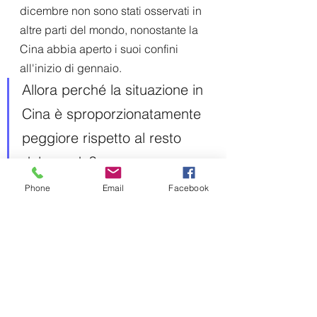
dicembre non sono stati osservati in 
altre parti del mondo, nonostante la 
Cina abbia aperto i suoi confini 
all'inizio di gennaio.
Allora perché la situazione in 
Cina è sproporzionatamente 
peggiore rispetto al resto 
del mondo?
Gli antichi credevano che le piaghe 
Phone
Email
Facebook
punissero l'umanità quando i suoi 
peccati diventavano troppo gravi.
Nel pensiero orientale, in 
particolare, c'è il concetto di karma, 
che si acquisisce a seguito del 
compimento di azioni cattive o 
immorali.