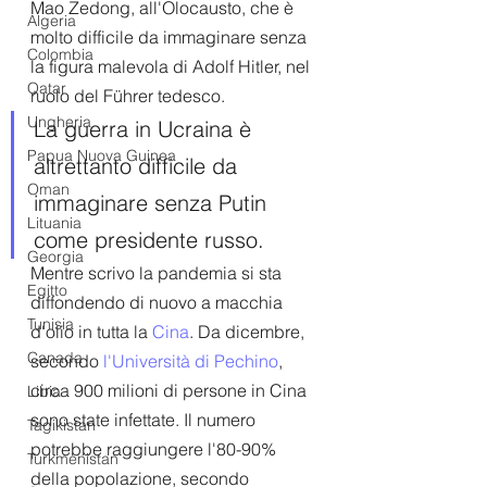
Mao Zedong, all'Olocausto, che è 
Algeria
molto difficile da immaginare senza 
Colombia
la figura malevola di Adolf Hitler, nel 
Qatar
ruolo del Führer tedesco.  
Ungheria
La guerra in Ucraina è 
Papua Nuova Guinea
altrettanto difficile da 
Oman
immaginare senza Putin 
Lituania
come presidente russo.
Georgia
Mentre scrivo la pandemia si sta 
Egitto
diffondendo di nuovo a macchia 
Tunisia
d'olio in tutta la 
Cina
. Da dicembre, 
Canada
secondo 
l'Università di Pechino
, 
circa 900 milioni di persone in Cina 
Libia
sono state infettate. Il numero 
Tagikistan
potrebbe raggiungere l'80-90% 
Turkmenistan
della popolazione, secondo 