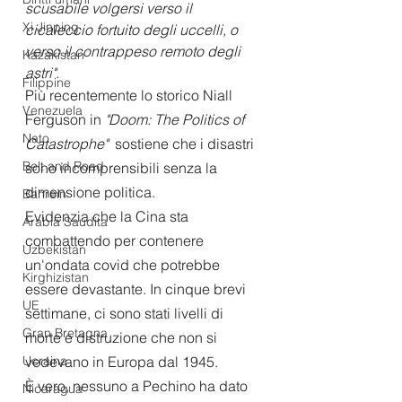
scusabile volgersi verso il 
Xi Jinping
cicaleccio fortuito degli uccelli, o 
verso il contrappeso remoto degli 
Kazakistan
astri"
.
Filippine
Più recentemente lo storico Niall 
Venezuela
Ferguson in 
"Doom: The Politics of 
Nato
Catastrophe"
  sostiene che i disastri 
Belt and Road
sono incomprensibili senza la 
dimensione politica.
Bahrein
Evidenzia che la Cina sta 
Arabia Saudita
combattendo per contenere 
Uzbekistan
un'ondata covid che potrebbe 
Kirghizistan
essere devastante. In cinque brevi 
UE
settimane, ci sono stati livelli di 
Gran Bretagna
morte e distruzione che non si 
vedevano in Europa dal 1945.
Ucraina
È vero, nessuno a Pechino ha dato 
Nicaragua