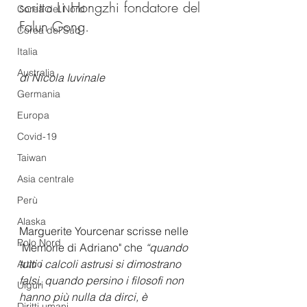
scritto Li Hongzhi fondatore del 
Corea del Nord
Falun Gong.
Corea del Sud
Italia
Australia
di Nicola Iuvinale
Germania
Europa
Covid-19
Taiwan
Asia centrale
Perù
Alaska
Marguerite Yourcenar scrisse nelle 
Polo Nord
"Memorie di Adriano" che 
“quando 
tutti i calcoli astrusi si dimostrano 
Artico
falsi, quando persino i filosofi non 
Uiguri
hanno più nulla da dirci, è 
Diritti umani