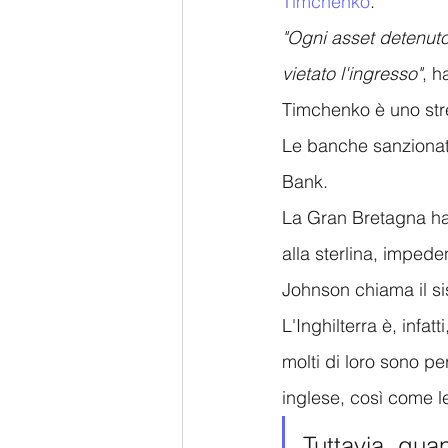
Timchenko
.
"Ogni asset detenuto
vietato l'ingresso"
, h
Timchenko è uno stret
Le banche sanzionat
Bank.
La Gran Bretagna ha 
alla sterlina, impede
Johnson chiama il si
L'Inghilterra è, infat
molti di loro sono pe
inglese, così come le 
Tuttavia, qua