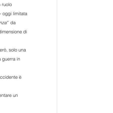
 ruolo 
 - oggi limitata 
nza"  
da 
 dimensione di 
erò, solo una 
 guerra in 
occidente è 
entare un 