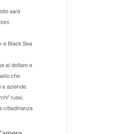
tto sarà 
ioni.
 e Black Sea 
e al dollaro e 
uello che 
i e aziende.
rchi
" russi; 
la cittadinanza 
 Camera 