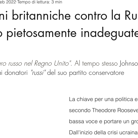
feb 2022
Tempo di lettura: 3 min
cnology
America-Latina e Caraibi (LAC)
Indo-Pacifico
ni britanniche contro la Ru
anda
Russia
Giappone
India
Corea del Nord
o pietosamente inadeguat
a
Europa
Covid-19
Taiwan
Asia centrale
Pe
naro russo nel Regno Unito"
. Al tempo stesso 
Johns
ai donatori 
"russi"
 del suo partito conservatore
La chiave per una politica e
secondo Theodore Roosevelt
bassa voce e portare un gr
Dall'inizio della crisi ucraina