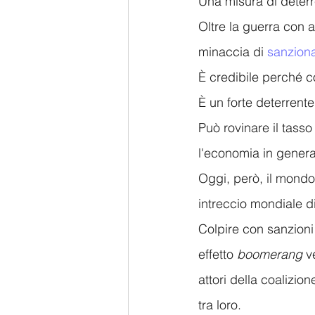
Una misura di deterr
Oltre la guerra con a
minaccia di 
sanziona
È credibile perché c
È un forte deterrent
Può rovinare il tasso
l'economia in genera
Oggi, però, il mondo
intreccio mondiale di
Colpire con sanzion
effetto 
boomerang
 v
attori della coalizio
tra loro.