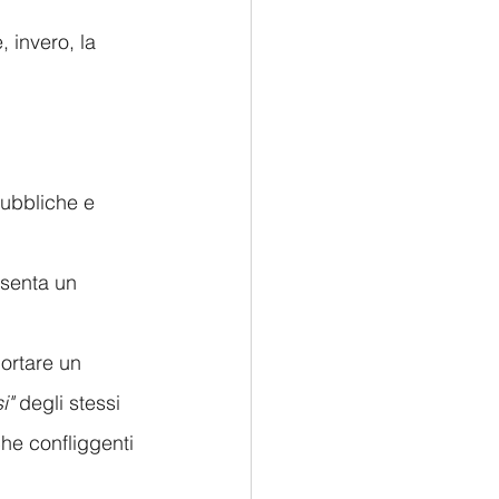
 invero, la 
 
pubbliche e 
esenta un 
ortare un 
i"
 degli stessi 
che confliggenti 