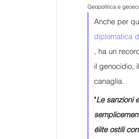
Geopolitica e geoec
Anche per que
diplomatica d
, ha un recor
il genocidio, 
canaglia. 
"
Le sanzioni 
semplicemente
élite ostili co