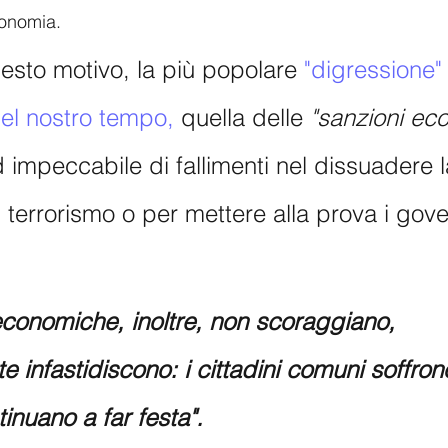
onomia.
sto motivo, la più popolare 
"digressione"
el nostro tempo,
 quella delle 
"sanzioni ec
d impeccabile di fallimenti nel dissuadere l
il terrorismo o per mettere alla prova i gove
economiche, inoltre, non scoraggiano, 
 infastidiscono: i cittadini comuni soffron
ntinuano a far festa". 