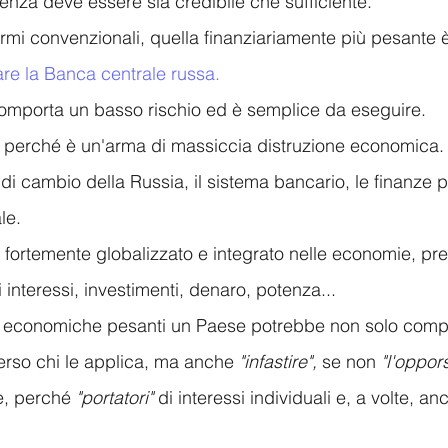
enza deve essere sia credibile che sufficiente. 
rmi convenzionali, quella finanziariamente più pesante è,
re la Banca centrale russa.
omporta un basso rischio ed è semplice da eseguire. 
e perché è un'arma di massiccia distruzione economica.
 di cambio della Russia, il sistema bancario, le finanze 
le.
 fortemente globalizzato e integrato nelle economie, pr
 interessi, investimenti, denaro, potenza...
i economiche pesanti un Paese potrebbe non solo comp
erso chi le applica, ma anche 
"infastire", 
se non
 "l'oppors
ne, perché
 "portatori"
 di interessi individuali e, a volte, an