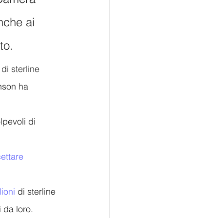
nche ai 
to.
di sterline 
hnson ha 
pevoli di 
ettare 
lioni
 di sterline 
 da loro.