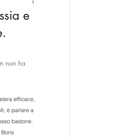
Medio Oriente
Cina
ssia e
Corea del Sud
e.
rù
Alaska
on non ha 
stera efficace, 
, è parlare a 
osso bastone. 
 Boris 