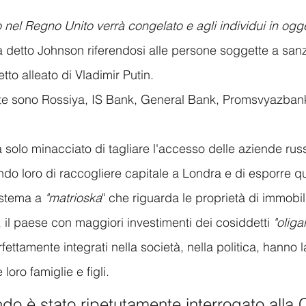
 nel Regno Unito verrà congelato e agli individui in ogge
a detto Johnson riferendosi alle persone soggette a sanz
to alleato di Vladimir Putin. 
e sono Rossiya, IS Bank, General Bank, Promsvyazbank
solo minacciato di tagliare l'accesso delle aziende russ
ndo loro di raccogliere capitale a Londra e di esporre q
stema a 
"matrioska
" che riguarda le proprietà di immobil
ti, il paese con maggiori investimenti dei cosiddetti 
"oliga
rfettamente integrati nella società, nella politica, hanno 
loro famiglie e figli.
ndo è stato ripetutamente interrogato alla