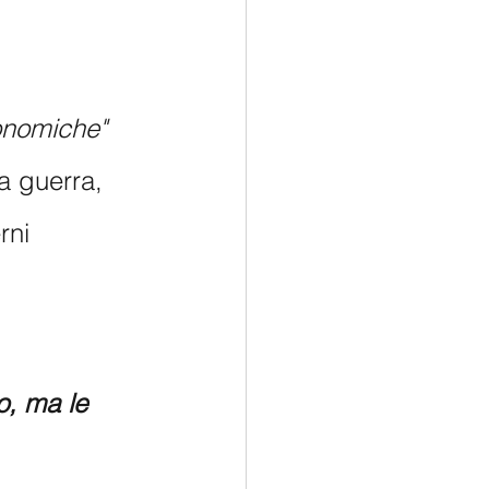
 
onomiche"
a guerra, 
rni 
o, ma le 