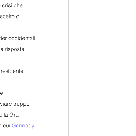
 crisi che 
scelto di 
der occidentali 
na risposta 
residente 
e 
viare truppe 
e la Gran 
 cui 
Gennady 