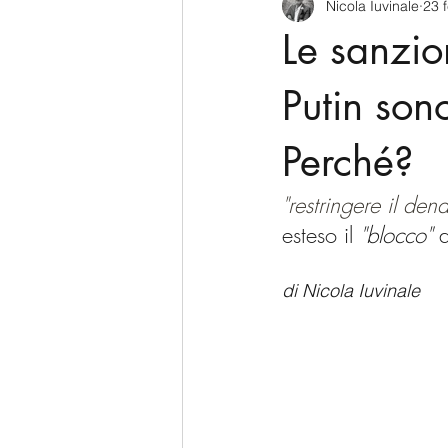
Nicola Iuvinale
23 
CyberSecurity
Information Te
Le sanzio
Francia
USA
Nuova Zel
Putin son
Perché?
Italia
Australia
Germani
"restringere il de
esteso il 
"blocco"
 
Polo Nord
di Nicola Iuvinale