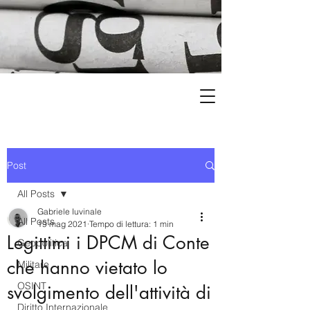
Post
All Posts
Gabriele Iuvinale
All Posts
19 mag 2021
Tempo di lettura: 1 min
Legittimi i DPCM di Conte
Geopolitica
che hanno vietato lo
Militare
OSINT
svolgimento dell'attività di
Diritto Internazionale