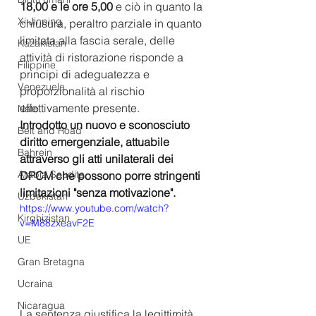
18,00 e le ore 5,00
 e ciò in quanto la 
Xi Jinping
chiusura, peraltro parziale in quanto 
limitata alla fascia serale, delle 
Kazakistan
attività di ristorazione risponde a 
Filippine
principi di adeguatezza e 
Venezuela
proporzionalità al rischio 
effettivamente presente.
Nato
Introdotto un nuovo e sconosciuto 
Belt and Road
diritto emergenziale, attuabile 
Bahrein
attraverso gli atti unilaterali dei 
Arabia Saudita
DPCM che possono porre stringenti 
limitazioni "senza motivazione".
Uzbekistan
https://www.youtube.com/watch?
Kirghizistan
v=M88zxeavF2E
UE
Gran Bretagna
Ucraina
Nicaragua
La sentenza giustifica la legittimità 