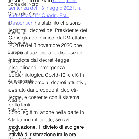
Il Consiglio di Stato
 sez. I, con 
Corea del Nord
sentenza del 13 maggio 2021, n. 
Corea del Sud
850 - Pres. (ff.) Quadri, Est. 
Carpentieri
 ha stabilito che sono 
Italia
legittimi i decreti del Presidente del 
Australia
Consiglio dei ministri del 24 ottobre 
Germania
2020 e del 3 novembre 2020 che 
danno attuazione alle disposizioni 
Europa
introdotte dai decreti-legge 
Covid-19
disciplinanti l’emergenza 
Taiwan
epidemiologica Covid-19, e ciò in 
Asia centrale
quanto il ricorso ai decreti attuativi, 
operato dai precedenti decreti-
Perù
legge, è coerente con il sistema 
Alaska
delle fonti.
Polo Nord
Sono legittimi anche nella parte in 
cui hanno introdotto, 
senza 
Artico
motivazione,  il divieto di svolgere 
Uiguri
attività di ristorazione tra le ore 
Diritti umani