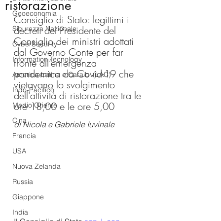
ristorazione
Geoeconomia
Consiglio di Stato: legittimi i 
decreti del Presidente del 
Sicurezza Nazionale
Consiglio dei ministri adottati 
CyberSecurity
dal Governo Conte per far 
Information Tecnology
fronte all’emergenza 
pandemica da Covid-19 che 
America-Latina e Caraibi (LAC)
vietavano lo svolgimento 
Indo-Pacifico
dell'attività di ristorazione tra le 
ore 18,00 e le ore 5,00
Medio Oriente
Cina
di Nicola e Gabriele Iuvinale
Francia
USA
Nuova Zelanda
Russia
Giappone
India