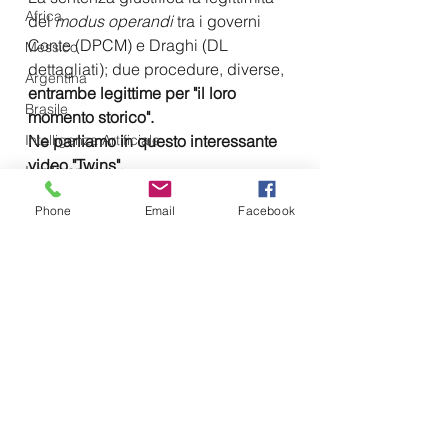
Africa
del 
modus operandi
 tra i governi 
Conte (DPCM) e Draghi (DL 
Messico
dettagliati); due procedure, diverse, 
Argentina
entrambe legittime per "il loro 
Brasile
momento storico".
Intelligenza Artificiale
Ne parliamo in questo interessante 
video "Twins".
Intelligence
Controspionaggio
Phone
Email
Facebook
Iran
Vladimir Putin
Sahel
Pakistan
Siria
Mostra tutti
Post recenti
Israele
Serbia