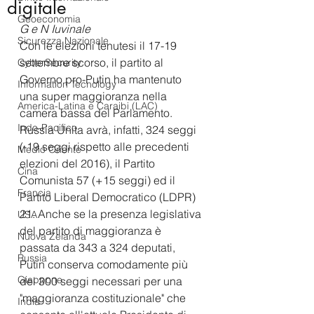
digitale
Geoeconomia
G e N Iuvinale
Sicurezza Nazionale
Con le elezioni tenutesi il 17-19 
settembre scorso, il partito al 
CyberSecurity
Governo pro-Putin ha mantenuto 
Information Tecnology
una super maggioranza nella 
America-Latina e Caraibi (LAC)
camera bassa del Parlamento.
Indo-Pacifico
Russia Unita avrà, infatti, 324 seggi 
(-19 seggi rispetto alle precedenti 
Medio Oriente
elezioni del 2016), il Partito 
Cina
Comunista 57 (+15 seggi) ed il 
Francia
Partito Liberal Democratico (LDPR) 
21. Anche se la presenza legislativa 
USA
del partito di maggioranza
è 
Nuova Zelanda
passata da 343 a 324 deputati, 
Russia
Putin conserva comodamente più 
Giappone
dei 300 seggi necessari per una 
"maggioranza costituzionale" che 
India