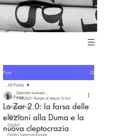
Post
All Posts
Gabriele Iuvinale
All Posts
1 ott 2021
Tempo di lettura: 8 min
Lo Zar 2.0: la farsa delle
Geopolitica
elezioni alla Duma e la
Militare
OSINT
nuova cleptocrazia
Diritto Internazionale