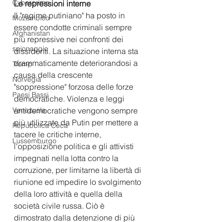
Cybercrime
Le repressioni interne
Il "regime putiniano" ha posto in 
Mozambico
essere condotte criminali sempre 
Afghanistan
più repressive nei confronti dei 
spionaggio
dissidenti. La situazione interna sta 
drammaticamente deteriorandosi a 
Trump
causa della crescente 
Norvegia
"soppressione" forzosa delle forze 
Paesi Bassi
democratiche. Violenza e leggi 
Venezuela
antidemocratiche vengono sempre 
più utilizzate da Putin per mettere a 
Repubblica Ceca
tacere le critiche interne, 
Lussemburgo
l'opposizione politica e gli attivisti 
impegnati nella lotta contro la 
corruzione, per limitarne la libertà di 
riunione ed impedire lo svolgimento 
della loro attività e quella della 
società civile russa. Ciò è 
dimostrato dalla detenzione di più 