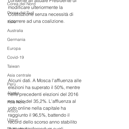
consente all'attuale Presidente di 
Corea del Nord
modificare ulteriormente la 
Corea del Sud
Costituzione senza necessità di 
ricorrere ad una coalizione.
Italia
Australia
Germania
Europa
Covid-19
Taiwan
Asia centrale
Alcuni dati. A Mosca l'affluenza alle 
Perù
elezioni ha superato il 50%, mentre 
Alaska
nelle precedenti elezioni del 2016 
era solo del 35,2%. L'affluenza al 
Polo Nord
voto online nella capitale ha 
Artico
raggiunto il 96,5%, battendo il 
Uiguri
record dello scorso anno stabilito 
durante il referendum sugli 
Diritti umani