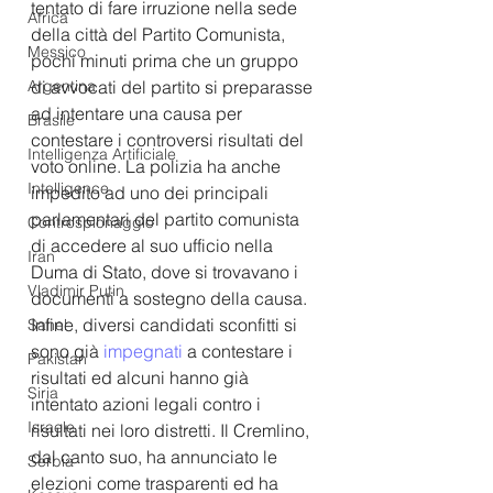
tentato di fare irruzione nella sede 
Africa
della città del Partito Comunista, 
Messico
pochi minuti prima che un gruppo 
Argentina
di avvocati del partito si preparasse 
ad intentare una causa per 
Brasile
contestare i controversi risultati del 
Intelligenza Artificiale
voto online. La polizia ha anche 
Intelligence
impedito ad uno dei principali 
parlamentari del partito comunista 
Controspionaggio
di accedere al suo ufficio nella 
Iran
Duma di Stato, dove si trovavano i 
Vladimir Putin
documenti a sostegno della causa. 
Infine, diversi candidati sconfitti si 
Sahel
sono già 
impegnati
 a contestare i 
Pakistan
risultati ed alcuni hanno già 
Siria
intentato azioni legali contro i 
Israele
risultati nei loro distretti. Il Cremlino, 
dal canto suo, ha annunciato le 
Serbia
elezioni come trasparenti ed ha 