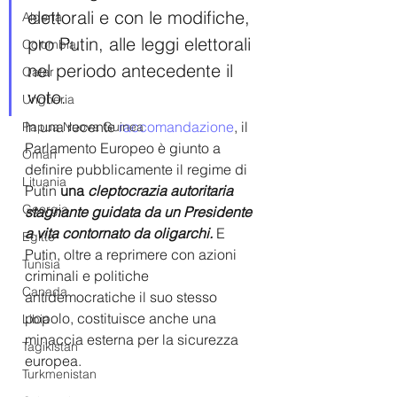
elettorali e con le modifiche, 
Algeria
pro Putin, alle leggi elettorali 
Colombia
nel periodo antecedente il 
Qatar
voto.
Ungheria
In una recente 
raccomandazione
, il 
Papua Nuova Guinea
Parlamento Europeo è giunto a 
Oman
definire pubblicamente il regime di 
Lituania
Putin
 una 
cleptocrazia autoritaria 
Georgia
stagnante guidata da un Presidente 
a vita contornato da oligarchi.
E 
Egitto
Putin, oltre a reprimere con azioni 
Tunisia
criminali e politiche 
Canada
antidemocratiche il suo stesso 
popolo, costituisce anche una 
Libia
minaccia esterna per la sicurezza 
Tagikistan
europea.
Turkmenistan