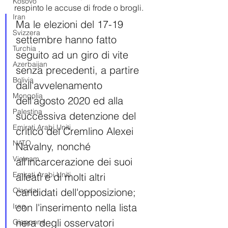
Kosovo
respinto le accuse di frode o brogli. 
Iran
Ma le elezioni del 17-19 
Svizzera
settembre hanno fatto 
Turchia
seguito ad un giro di vite 
Azerbaijan
senza precedenti, a partire 
Bolivia
dall'avvelenamento 
Mongolia
dell'agosto 2020 ed alla 
Palestina
successiva detenzione del 
Emirati Arabi Uniti
critico del Cremlino Alexei 
NATO
Navalny, nonché 
Vietnam
all'incarcerazione dei suoi 
Emirati Arabi Uniti
alleati e di molti altri 
Olanda
candidati dell'opposizione; 
con l'inserimento nella lista 
Iraq
nera degli osservatori 
Giappone