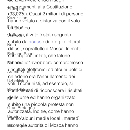
emendamenti alla Costituzione 
Xi Jinping
(93,02%). Quasi 2 milioni di persone 
Kazakistan
hanno votato a distanza con il voto 
Filippine
elettronico.
Tuttavia, il voto è stato segnato 
Venezuela
subito da 
accuse
 di brogli elettorali 
Nato
diffusi, soprattutto a Mosca. In molti 
Belt and Road
sostengono, infatti, che talune 
"anomalie" avrebbero compromesso 
Bahrein
i risultati elettronici ed alcuni politici 
Arabia Saudita
chiedono ora l'annullamento dei 
Uzbekistan
voti. I comunisti, ad esempio, si 
Kirghizistan
sono rifiutati di riconoscere i risultati 
delle urne ed hanno organizzato 
UE
subito una piccola protesta non 
Gran Bretagna
autorizzata. Inoltre, come hanno 
Ucraina
riferito alcuni media locali, martedì 
scorso le autorità di Mosca hanno 
Nicaragua