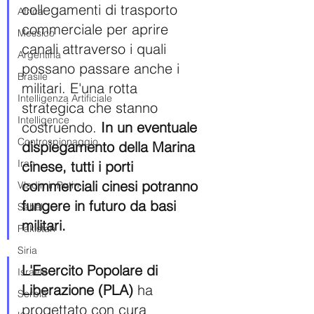
collegamenti di trasporto 
Africa
commerciale per aprire 
Messico
canali attraverso i quali 
Argentina
possano passare anche i 
Brasile
militari. E'una rotta 
Intelligenza Artificiale
strategica che stanno 
Intelligence
costruendo. 
In un eventuale 
Controspionaggio
dispiegamento della Marina 
Iran
cinese, tutti i porti 
commerciali cinesi potranno 
Vladimir Putin
fungere in futuro da basi 
Sahel
militari.
Pakistan
Siria
L'Esercito Popolare di 
Israele
Liberazione (PLA)
 ha 
Serbia
progettato con cura 