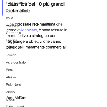
Corea del Nord
classifica dei 10 più grandi 
del mondo.
Corea del Sud
Italia
Una 
colossale rete marittima
 che, 
Australia
come 
evidenziato
, è stata tessuta in 
Germania
modo 
furtivo e strategico per 
Europa
raggiungere obiettivi che vanno 
oltre quelli meramente commerciali
.
Covid-19
Taiwan
Asia centrale
Perù
Alaska
Polo Nord
Artico
Foto: AidData
Uiguri
Diritti umani