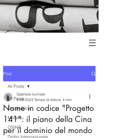
Post
All Posts
Gabriele Iuvinale
All Posts
6 ott 2023
Tempo di lettura: 4 min
Nome in codice "Progetto
Geopolitica
141": il piano della Cina
Militare
OSINT
per il dominio del mondo
Diritto Internazionale