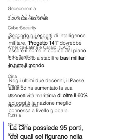
Geoeconomia
G e N Iuvinale
Sicurezza Nazionale
CyberSecurity
Secondo gli esperti di intelligence 
Information Tecnology
militare, "
Progetto 141
" dovrebbe 
America-Latina e Caraibi (LAC)
essere il nome in codice del piano 
Indo-Pacifico
cinese volto a stabilire 
basi militari 
in tutto il mondo
. 
Medio Oriente
Cina
Negli ultimi due decenni, il Paese 
Francia
asiatico ha aumentato la sua 
connettività marittima 
di oltre il 60% 
USA
ed oggi è la nazione meglio 
Nuova Zelanda
connessa a livello globale.  
Russia
Giappone
La Cina possiede 95 porti, 
India
dei quali sei figurano nella 