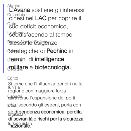
Algeria
L'Avana 
sostiene gli interessi 
Colombia
cinesi nel 
LAC 
per coprire il 
Qatar
suo deficit economico, 
Ungheria
soddisfacendo al tempo 
stesso le esigenze 
Papua Nuova Guinea
strategiche di 
Pechino 
in 
Oman
termini di 
intelligence 
Lituania
militare
 e 
biotecnologia.
Georgia
Egitto
Si teme che l’influenza penetri nella 
Tunisia
regione con maggiore forza 
Canada
attraverso l’espansione dei porti, 
che, secondo gli esperti, porta con 
Libia
sé 
dipendenza economica
, 
perdita 
Tagikistan
di sovranità
 e 
rischi per la sicurezza 
Turkmenistan
 nazionale
. 