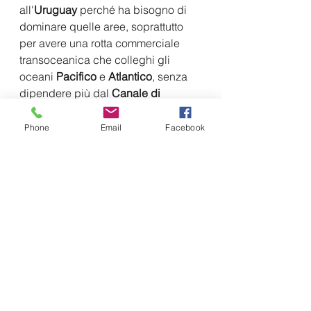
all'
Uruguay 
perché ha bisogno di 
dominare quelle aree, soprattutto 
per avere una rotta commerciale 
transoceanica che colleghi gli 
oceani 
Pacifico
 e 
Atlantico
, senza 
dipendere più dal 
Canale di 
Panama
. 
Phone
Email
Facebook
È qui che 
Pechino
 vuole 
posizionarsi strategicamente.
"La 
Cina
 ha probabilmente preso in 
considerazione l'ubicazione di 
strutture logistiche militari in 
Myanmar, Thailandia, Singapore
, 
Indonesia
, 
Pakistan
, 
Sri Lanka
, 
Emirati Arabi Uniti
, 
Kenya
, 
Seychelles
, 
Tanzania, Angola
 e 
Tagikistan
", si legge nel rapporto del 