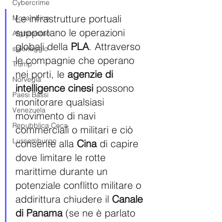
Cybercrime
Le infrastrutture portuali 
Mozambico
supportano le operazioni 
Afghanistan
globali della 
PLA
. Attraverso 
spionaggio
le compagnie che operano 
Trump
nei porti, le 
agenzie di 
Norvegia
intelligence cinesi
 possono 
Paesi Bassi
monitorare qualsiasi 
Venezuela
movimento di navi 
Repubblica Ceca
commerciali o militari e ciò 
Lussemburgo
consente alla 
Cina
 di capire 
dove limitare le rotte 
marittime durante un 
potenziale conflitto militare o 
addirittura chiudere il
 Canale 
di Panama 
(se ne è parlato 