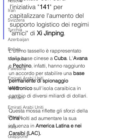
Kosovo
l'iniziativa "
141
" per 
Iran
capitalizzare l'aumento del 
Svizzera
supporto logistico dei regimi 
Turchia
"amici" di 
Xi Jinping
.
Azerbaijan
Bolivia
L'ultimo tassello è rappresentato 
dalla base cinese a 
Cuba
. L'
Avana
Mongolia
e 
Pechino
, infatti, hanno raggiunto 
Palestina
un accordo per stabilire una
 base 
Emirati Arabi Uniti
permanente di spionaggio 
elettronico
 sull'isola caraibica in 
NATO
cambio di diversi miliardi di dollari.
Vietnam
Emirati Arabi Uniti
Questa mossa riflette gli sforzi della 
Olanda
Cina
 volti ad aumentare la sua 
influenza in 
America Latina e nei 
Iraq
Caraibi (LAC).
Giappone