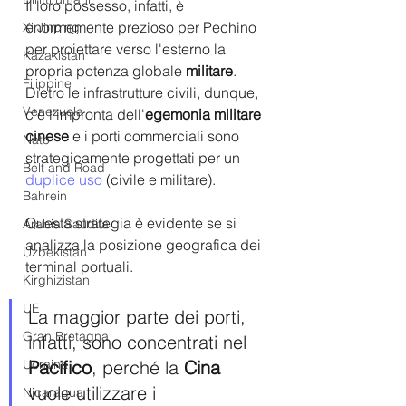
Il loro possesso, infatti, è 
enormemente prezioso per Pechino 
Xi Jinping
per proiettare verso l'esterno la 
Kazakistan
propria potenza globale
 militare
. 
Filippine
Dietro le infrastrutture civili, dunque, 
Venezuela
c'è l'impronta dell'
egemonia militare 
cinese 
e i porti commerciali sono 
Nato
strategicamente progettati per un 
Belt and Road
duplice uso 
(civile e militare).
Bahrein
Questa strategia è evidente se si 
Arabia Saudita
analizza la posizione geografica dei 
Uzbekistan
terminal portuali.
Kirghizistan
UE
La maggior parte dei porti, 
Gran Bretagna
infatti, sono concentrati nel 
Pacifico
, perché la
 Cina
Ucraina
vuole utilizzare i 
Nicaragua