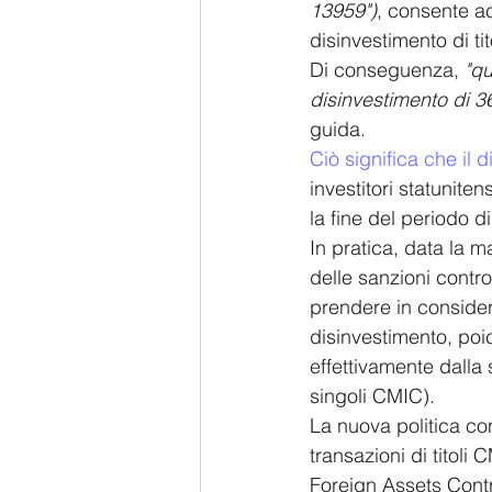
13959")
, consente ac
disinvestimento di ti
Di conseguenza,
 "q
disinvestimento di 36
guida.
Ciò significa che il 
investitori statuniten
la fine del periodo d
In pratica, data la 
delle sanzioni contro
prendere in considera
disinvestimento, poi
effettivamente dalla
singoli CMIC).
La nuova politica cons
transazioni di titoli 
Foreign Assets Contr