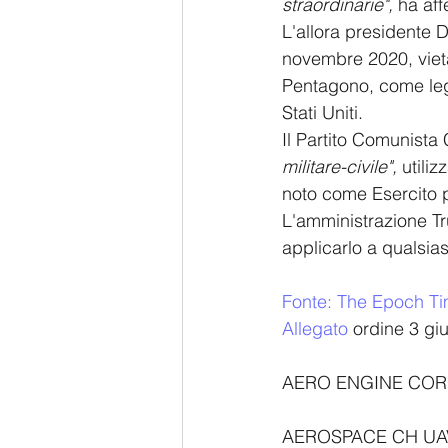
straordinarie", 
ha aff
L'allora presidente 
novembre 2020, vietan
Pentagono, come lega
Stati Uniti.
Il Partito Comunista 
militare-civile",
 utili
noto come Esercito p
L'amministrazione Tr
applicarlo a qualsias
Fonte: The Epoch T
Allegato
 ordine 3 gi
AERO ENGINE COR
AEROSPACE CH UAV