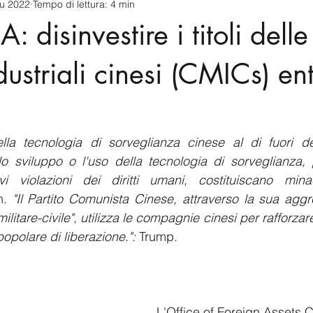
iu 2022
Tempo di lettura: 4 min
cnology
America-Latina e Caraibi (LAC)
Indo-Pacifico
disinvestire i titoli delle
anda
Russia
Giappone
India
Corea del Nord
ndustriali cinesi (CMICs) e
a
Europa
Covid-19
Taiwan
Asia centrale
Pe
lla tecnologia di sorveglianza cinese al di fuori de
 sviluppo o l'uso della tecnologia di sorveglianza, pe
i violazioni dei diritti umani, costituiscano mina
n. 
"Il Partito Comunista Cinese, attraverso la sua aggre
litare-civile", utilizza le compagnie cinesi per rafforzare 
opolare di liberazione.":
 Trump.
L'Office of Foreign Assets C