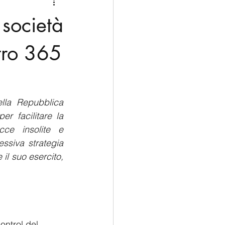
Medio Oriente
Cina
 società
Corea del Sud
ntro 365
rù
Alaska
lla Repubblica 
r facilitare la 
cce insolite e 
ssiva strategia 
il suo esercito, 
ontrol del 