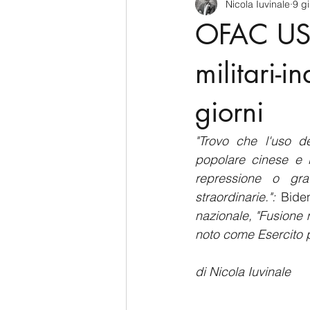
Nicola Iuvinale
9 g
CyberSecurity
Information Te
OFAC USA: 
Francia
USA
Nuova Zel
militari-i
giorni
Italia
Australia
Germani
"Trovo che l'uso de
popolare cinese e lo
Polo Nord
repressione o grav
straordinarie.":
 Bide
nazionale, "Fusione mi
noto come Esercito p
di Nicola Iuvinale