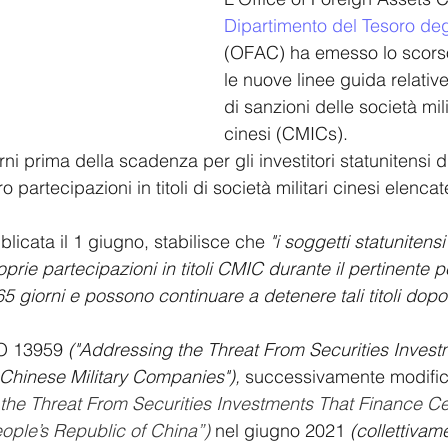
Dipartimento del Tesoro degl
(OFAC)
ha emesso lo scors
le nuove linee guida relati
di sanzioni delle società milit
cinesi (CMICs).
i prima della scadenza per gli investitori statunitensi di
 partecipazioni in titoli di società militari cinesi elenca
blicata il 1 giugno, stabilisce che 
"i soggetti statunitens
oprie partecipazioni in titoli CMIC durante il pertinente p
5 giorni e possono continuare a detenere tali titoli dopo 
O 13959 
("Addressing the Threat From Securities Invest
hinese Military Companies"),
 successivamente modifica
the Threat From Securities Investments That Finance Ce
ple’s Republic of China”) 
nel giugno 2021 
(collettivam