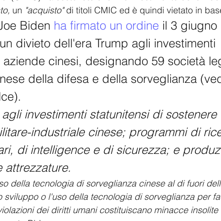
to,
 un 
"acquisto"
 di titoli CMIC ed è quindi vietato in bas
 Joe Biden 
ha firmato un ordine
 il 3 giugno
n divieto dell'era Trump agli investimenti 
in aziende cinesi, designando 59 società le
cinese della difesa e della sorveglianza (ved
lce).
 agli investimenti statunitensi di sostenere i
itare-industriale cinese; programmi di ric
ari, di intelligence e di sicurezza; e produzi
e attrezzature.
'uso della tecnologia di sorveglianza cinese al di fuori de
lo sviluppo o l'uso della tecnologia di sorveglianza per fac
iolazioni dei diritti umani costituiscano minacce insolite 