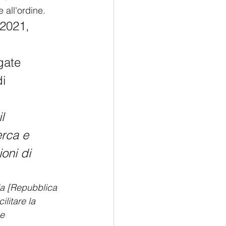
e all'ordine.
 2021, 
gate 
i 
l 
erca e 
oni di 
lla [Repubblica 
ilitare la 
e 