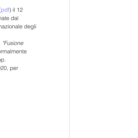
(
pdf
) il 12 
nate dal 
nazionale degli 
 
"Fusione 
formalmente 
mp.
020, per 