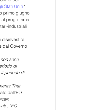
i Stati Uniti
 " 
o primo giugno 
ve al programma 
ari-industriali 
 disinvestire 
te dal Governo 
i non sono 
eriodo di 
il periodo di 
ments That 
to dall'
EO 
rtain 
ente, "EO 