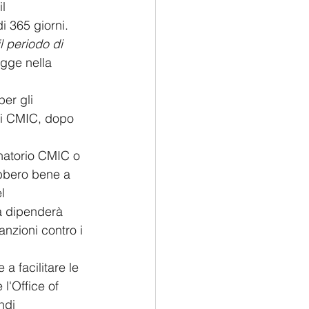
l 
i 365 giorni. 
l periodo di 
egge nella 
per gli  
oli CMIC, dopo 
natorio CMIC o 
ebbero bene a 
l 
za dipenderà 
nzioni contro i 
 a facilitare le 
 l'Office of 
ndi 