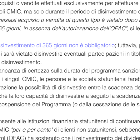
quisti o vendite effettuati esclusivamente per effettuare i
toli CMIC, ma solo durante il periodo di disinvestimento d
ualsiasi acquisto o vendita di questo tipo è vietato dopo i
5 giorni, in assenza dell'autorizzazione dell'OFAC", 
si l
disinvestimento di 365 giorni non è obbligatorio
; tuttavia, 
si sarà vietato disinvestire eventuali partecipazioni in tit
i disinvestimento.
mancanza di certezza sulla durata del programma sanzio
 i singoli CMIC, le persone e le società statunitensi far
zione la possibilità di disinvestire entro la scadenza de
ché la loro capacità di disinvestire a seguito la scaden
 sospensione del Programma (o dalla cessazione delle sa
ente alle istituzioni finanziarie statunitensi di continuare
CMIC 
"per e per conto" 
di clienti non statunitensi, sebbene
ol (OFAC) ha sostenuto che il reinvestimento dei divide