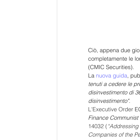
Ciò, appena due giorn
completamente le loro
(CMIC Securities).
La 
nuova guida
, pub
tenuti a cedere le pr
disinvestimento di 36
disinvestimento".
L'Executive Order 
E
Finance Communist C
14032 (
“Addressing 
Companies of the Peo