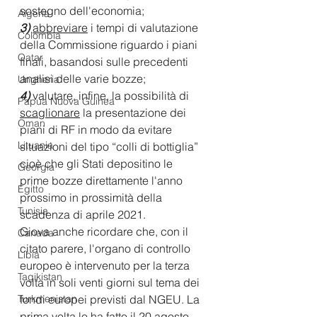
sostegno dell'economia;
Algeria
3)
abbreviare
 i tempi di valutazione 
Colombia
della Commissione riguardo i piani 
Qatar
finali, basandosi sulle precedenti 
analisi delle varie bozze;
Ungheria
4)
 valutare, infine, la possibilità di 
Papua Nuova Guinea
scaglionare
 la presentazione dei 
Oman
piani di RF in modo da evitare  
Lituania
situazioni del tipo “colli di bottiglia” 
cioè che gli Stati depositino le 
Georgia
prime bozze direttamente l'anno  
Egitto
prossimo in prossimità della 
Tunisia
scadenza di aprile 2021.
Giova anche ricordare che, con il 
Canada
citato parere, l'organo di controllo 
Libia
europeo è intervenuto per la terza 
Tagikistan
volta in soli venti giorni sul tema dei 
fondi europei previsti dal NGEU. La 
Turkmenistan
prima volta lo ha fatto il 20 agosto 