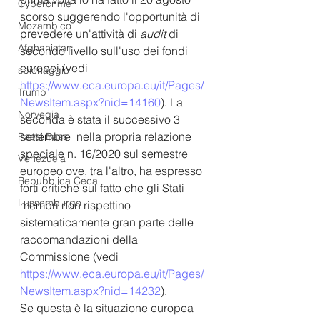
Cybercrime
scorso suggerendo l'opportunità di 
Mozambico
prevedere un'attività di 
audit
 di 
Afghanistan
secondo livello sull'uso dei fondi  
europei (vedi 
spionaggio
https://www.eca.europa.eu/it/Pages/
Trump
NewsItem.aspx?nid=14160
). La 
Norvegia
seconda è stata il successivo 3 
settembre  nella propria relazione 
Paesi Bassi
speciale n. 16/2020 sul semestre 
Venezuela
europeo ove, tra l'altro, ha espresso 
Repubblica Ceca
forti critiche sul fatto che gli Stati 
Lussemburgo
membri non rispettino 
sistematicamente gran parte delle 
raccomandazioni della 
Commissione (vedi 
https://www.eca.europa.eu/it/Pages/
NewsItem.aspx?nid=14232
).
Se questa è la situazione europea 