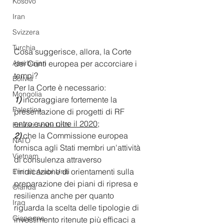
Kosovo
Iran
Svizzera
Turchia
Cosa suggerisce, allora, la Corte 
dei Conti europea per accorciare i 
Azerbaijan
tempi?
Bolivia
Per la Corte è necessario:
Mongolia
1)
 incoraggiare fortemente la 
Palestina
presentazione di progetti di RF 
entro e non oltre il 2020
;
Emirati Arabi Uniti
2)
 che la Commissione europea 
NATO
fornisca agli Stati membri un'attività 
Vietnam
di consulenza attraverso 
l'indicazione di orientamenti sulla 
Emirati Arabi Uniti
preparazione dei piani di ripresa e 
Olanda
resilienza anche per quanto 
Iraq
riguarda la scelta delle tipologie di 
Giappone
investimento ritenute più efficaci a 