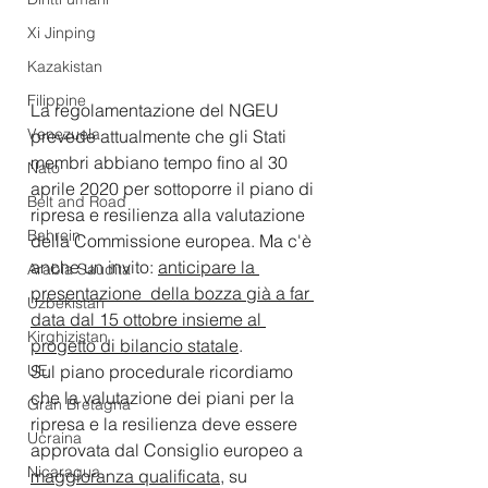
Xi Jinping
Kazakistan
Filippine
La regolamentazione del NGEU 
Venezuela
prevede attualmente che gli Stati 
membri abbiano tempo fino al 30 
Nato
aprile 2020 per sottoporre il piano di 
Belt and Road
ripresa e resilienza alla valutazione 
Bahrein
della Commissione europea. Ma c'è 
anche un invito: 
anticipare la 
Arabia Saudita
presentazione  della bozza già a far 
Uzbekistan
data dal 15 ottobre insieme al 
Kirghizistan
progetto di bilancio statale
.
Sul piano procedurale ricordiamo 
UE
che la valutazione dei piani per la 
Gran Bretagna
ripresa e la resilienza deve essere 
Ucraina
approvata dal Consiglio europeo a 
Nicaragua
maggioranza qualificata,
 su 