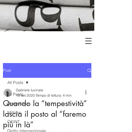
Post
All Posts
Gabriele Iuvinale
All Posts
10 set 2020
Tempo di lettura: 4 min
Quando la “tempestività”
Geopolitica
lascia il posto al “faremo
Militare
OSINT
più in là”
Diritto Internazionale