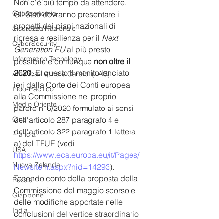
Non c'è più tempo da attendere. 
Geoeconomia
Gli Stati dovranno presentare i 
progetti dei piani nazionali di 
Sicurezza Nazionale
ripresa e resilienza per il 
Next 
CyberSecurity
Generation EU
 al più presto 
Information Tecnology
possibile e comunque 
non oltre il 
2020
. E' questo il monito lanciato 
America-Latina e Caraibi (LAC)
ieri dalla Corte dei Conti europea 
Indo-Pacifico
alla Commissione nel proprio 
Medio Oriente
parere n. 6/2020 formulato ai sensi 
Cina
dell'articolo 287 paragrafo 4 e 
dell'articolo 322 paragrafo 1 lettera 
Francia
a) del TFUE (vedi 
USA
https://www.eca.europa.eu/it/Pages/
Nuova Zelanda
NewsItem.aspx?nid=14293
).
Tenendo conto della proposta della 
Russia
Commissione del maggio scorso e 
Giappone
delle modifiche apportate nelle 
India
conclusioni del vertice straordinario 