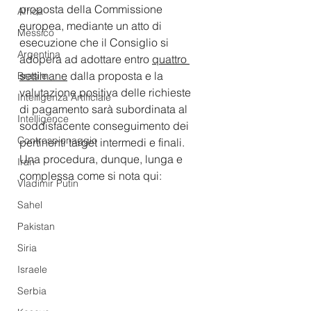
proposta della Commissione 
Africa
europea, mediante un atto di 
Messico
esecuzione che il Consiglio si 
Argentina
adopera ad adottare entro 
quattro 
settimane
 dalla proposta e la 
Brasile
valutazione positiva delle richieste 
Intelligenza Artificiale
di pagamento sarà subordinata al 
Intelligence
soddisfacente conseguimento dei 
Controspionaggio
pertinenti target intermedi e finali.
Una procedura, dunque, lunga e 
Iran
complessa come si nota qui:
Vladimir Putin
Sahel
Pakistan
Siria
Israele
Serbia