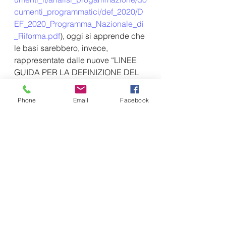
cumenti_programmatici/def_2020/D
EF_2020_Programma_Nazionale_di
_Riforma.pdf
), oggi si apprende che 
le basi sarebbero, invece, 
rappresentate dalle nuove “LINEE 
GUIDA PER LA DEFINIZIONE DEL 
PIANO NAZIONALE DI RIPRESA E 
RESILIENZA  - 
Phone
Email
Facebook
NEXTGENERATIONITALIA” 
sviluppate 
“sul Piano di Rilancio 
presentato dal Presidente del 
Consiglio e approfonditamente 
discusso nei recenti ‘Stati Generali’ 
(13-21 giugno 2020”
 (vedi 
https://media2-
col.corriereobjects.it/pdf/2020/econo
mia/LINEE_PNRR_ITA.pdf
).
Linee guida, peraltro, contenute 