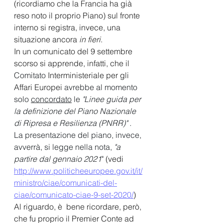
(ricordiamo che la Francia ha già 
reso noto il proprio Piano) sul fronte 
interno si registra, invece, una 
situazione ancora
 in fieri
.
In un comunicato del 9 settembre 
scorso si apprende, infatti, che il 
Comitato 
Interministeriale per gli 
Affari Europei
 avrebbe al momento 
solo 
concordato
 le 
"Linee guida per 
la definizione del Piano Nazionale 
di Ripresa e Resilienza (PNRR)" . 
La presentazione del piano, invece, 
avverrà, si legge nella nota, 
"a 
partire dal gennaio 2021
" 
(vedi 
http://www.politicheeuropee.gov.it/it/
ministro/ciae/comunicati-del-
ciae/comunicato-ciae-9-set-2020/
)
Al riguardo, è  bene ricordare, però, 
che fu proprio il Premier Conte ad 