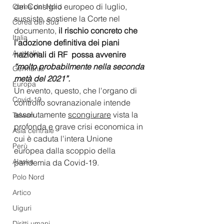
del Consiglio europeo di luglio, 
Corea del Nord
sussiste, sostiene la Corte nel 
Corea del Sud
documento, 
il rischio concreto che 
Italia
l'adozione definitiva dei piani  
Australia
nazionali di RF  possa avvenire 
“molto probabilmente nella seconda 
Germania
metà del 2021”.
Europa
Un evento, questo, che l'organo di 
Covid-19
controllo sovranazionale intende 
assolutamente 
scongiurare
 vista la 
Taiwan
profonda e grave crisi economica in 
Asia centrale
cui è caduta l'intera Unione 
Perù
europea dalla scoppio della 
Alaska
pandemia da Covid-19.
Polo Nord
Artico
Uiguri
Diritti umani