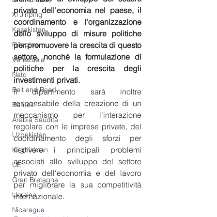
privato dell'economia nel paese, il 
Xi Jinping
coordinamento e l'organizzazione 
Kazakistan
dello sviluppo di misure politiche 
Filippine
per promuovere la crescita di questo 
settore, nonché la formulazione di 
Venezuela
politiche per la crescita degli 
Nato
investimenti privati.
Belt and Road
Il dipartimento sarà inoltre 
responsabile della creazione di un 
Bahrein
meccanismo per l'interazione 
Arabia Saudita
regolare con le imprese private, del 
Uzbekistan
coordinamento degli sforzi per 
risolvere i principali problemi 
Kirghizistan
associati allo sviluppo del settore 
UE
privato dell'economia e del lavoro 
Gran Bretagna
per migliorare la sua competitività 
Ucraina
internazionale.
Nicaragua