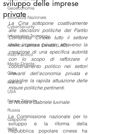
sviluppo delle imprese
Geoeconomia
private
Sicurezza Nazionale
La Cina sottopone coattivamente 
CyberSecurity
alle decisioni politiche del Partito 
Information Tecnology
Comunista Cinese tutto il settore 
delle imprese private, attraverso la 
America-Latina e Caraibi (LAC)
creazione di una specifica autorità 
Indo-Pacifico
con lo scopo di rafforzare il 
Medio Oriente
coordinamento politico nei settori 
Cina
rilevanti dell'economia privata e 
garantire la rapida attuazione delle 
Francia
misure politiche pertinenti
.
USA
Nuova Zelanda
di Nicola e Gabriele Iuvinale 
Russia
La Commissione nazionale per lo 
Giappone
sviluppo e la riforma della 
India
Repubblica popolare cinese ha 