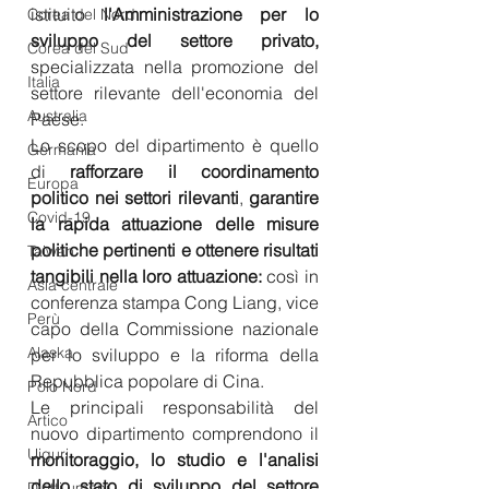
istituito 
l'Amministrazione per lo 
Corea del Nord
sviluppo del settore privato, 
Corea del Sud
specializzata nella promozione del 
Italia
settore rilevante dell'economia del 
Australia
Paese.
Lo scopo del dipartimento è quello 
Germania
di 
rafforzare il coordinamento 
Europa
politico nei settori rilevanti
, 
garantire 
Covid-19
la rapida attuazione delle misure 
politiche pertinenti e ottenere risultati 
Taiwan
tangibili nella loro attuazione: 
così in 
Asia centrale
conferenza stampa Cong Liang, vice 
Perù
capo della Commissione nazionale 
Alaska
per lo sviluppo e la riforma della 
Repubblica popolare di Cina.
Polo Nord
Le principali responsabilità del 
Artico
nuovo dipartimento comprendono il 
Uiguri
monitoraggio, lo studio e l'analisi 
dello stato di sviluppo del settore 
Diritti umani