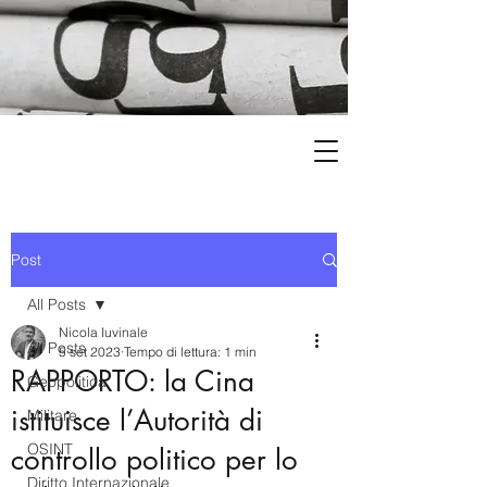
Post
All Posts
Nicola Iuvinale
All Posts
5 set 2023
Tempo di lettura: 1 min
RAPPORTO: la Cina
Geopolitica
istituisce l’Autorità di
Militare
OSINT
controllo politico per lo
Diritto Internazionale