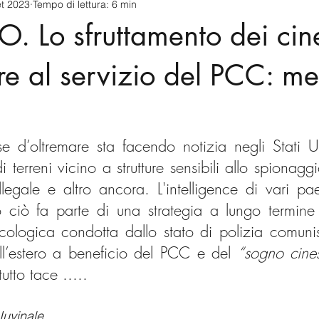
et 2023
Tempo di lettura: 6 min
cnology
America-Latina e Caraibi (LAC)
Indo-Pacifico
 Lo sfruttamento dei cin
anda
Russia
Giappone
India
Corea del Nord
re al servizio del PCC: me
a
Europa
Covid-19
Taiwan
Asia centrale
Pe
e d’oltremare sta facendo notizia negli Stati Uni
i terreni vicino a strutture sensibili allo spionag
llegale e altro ancora. L'intelligence di vari pae
o ciò fa parte di una strategia a lungo termine 
cologica condotta dallo stato di polizia comunis
 all’estero a beneficio del PCC e del 
“sogno cine
tutto tace .....
Iuvinale