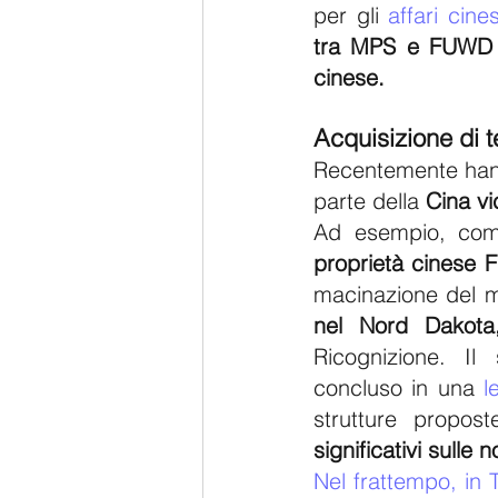
per gli 
affari cine
tra MPS e FUWD è 
cinese.
Acquisizione di t
Recentemente hanno 
parte della 
Cina vi
Ad esempio, come
proprietà cinese 
macinazione del m
nel Nord Dakota
Ricognizione. Il 
concluso in una 
l
strutture propos
significativi sulle 
Nel frattempo, in 