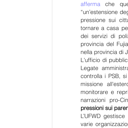
afferma
 che ques
“un’estensione degl
pressione sui citt
tornare a casa per
dei servizi di pol
provincia del Fuj
nella provincia di 
L'ufficio di pubbl
Legate amministra
controlla i PSB, s
missione all'este
monitorare e repri
narrazioni pro-C
pressioni sui paren
L’UFWD gestisce 
varie organizzazio