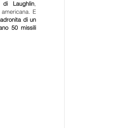
 di Laughlin
, 
 americana. E 
adronita di un 
no 50 missili 