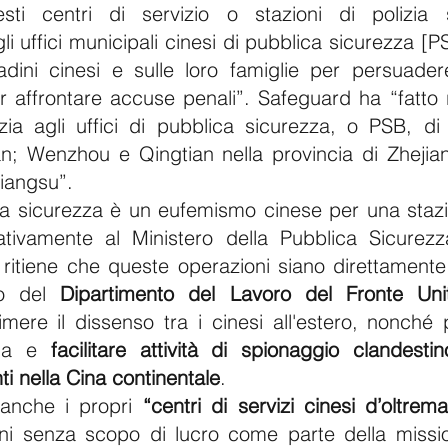
ti centri di servizio o stazioni di polizia 
i uffici municipali cinesi di pubblica sicurezza [P
adini cinesi e sulle loro famiglie per persuadere
 affrontare accuse penali”. Safeguard ha “fatto ris
izia agli uffici di pubblica sicurezza, o PSB, di 
ian; Wenzhou e Qingtian nella provincia di Zhejia
Jiangsu”.
ica sicurezza è un eufemismo cinese per una stazio
tivamente al Ministero della Pubblica Sicurezz
i ritiene che queste operazioni siano direttamente 
ro del 
Dipartimento del Lavoro del Fronte Un
mere il dissenso tra i cinesi all'estero, nonché p
ina e 
facilitare attività di spionaggio clandestin
ti nella Cina continentale
.
anche i propri 
“centri di servizi cinesi d’oltrem
ni senza scopo di lucro come parte della missione