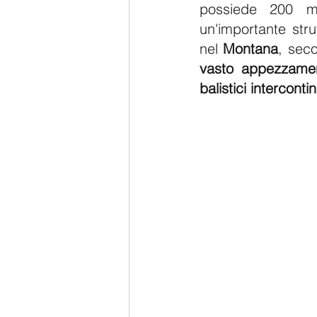
possiede 200 mi
un'importante stru
nel 
Montana
, sec
vasto appezzament
balistici interconti