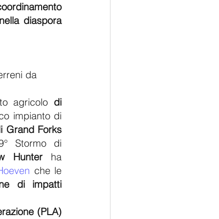
 coordinamento 
ella diaspora 
erreni da 
to agricolo 
di 
co impianto di 
i Grand Forks 
9° Stormo di 
w Hunter
 ha 
 Hoeven
 che le 
e di impatti 
un ex generale dell'Esercito popolare di liberazione (PLA) 