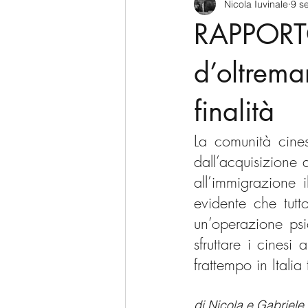
Nicola Iuvinale
9 s
CyberSecurity
Information Te
RAPPORTO.
Francia
USA
Nuova Zel
d’oltrema
finalità
Italia
Australia
Germani
La comunità cines
dall’acquisizione d
Polo Nord
all’immigrazione i
evidente che t
utt
un’operazione psi
sfruttare i cinesi
frattempo in Italia 
di Nicola e Gabriele 