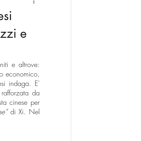
Medio Oriente
Cina
esi
Corea del Sud
zzi e
rù
Alaska
ti e altrove: 
gio economico, 
si indaga. E' 
rafforzata da 
ta cinese per 
se” 
di Xi.
 Nel 