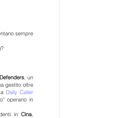
ventano sempre 
g?
 Defenders
, un 
 gestito oltre 
La 
Daily Caller 
io” operano in 
enti in 
Cina
, 