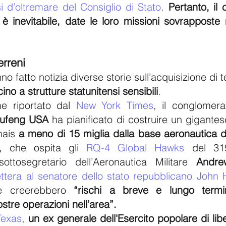
si d’oltremare del Consiglio di Stato
. 
Pertanto, il
inevitabile, date le loro missioni sovrapposte n
erreni
fatto notizia diverse storie sull’acquisizione di t
cino a strutture statunitensi sensibili
. 
 riportato dal 
New York Times
, il conglomera
Fufeng USA
 ha pianificato di costruire un gigantes
ais 
a meno di 15 miglia dalla base aeronautica d
,
 che ospita gli 
RQ-4 Global Hawks
 del 31
sottosegretario dell’Aeronautica Militare 
Andre
ettera al senatore dello stato repubblicano John
te creerebbero 
“rischi a breve e lungo termin
nostre operazioni nell’area”.
Texas
, 