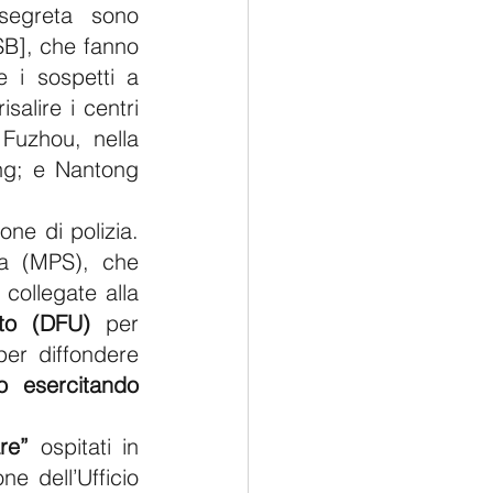
segreta sono 
SB], che fanno 
 i sospetti a 
alire i centri 
Fuzhou, nella 
ng; e Nantong 
ne di polizia. 
a (MPS), che 
collegate alla 
ito (DFU)
 per 
er diffondere 
o esercitando 
are”
 ospitati in 
 dell’Ufficio 