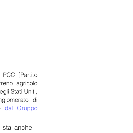
 PCC [Partito 
eno agricolo 
i Stati Uniti, 
glomerato di 
o 
dal Gruppo 
 sta anche 