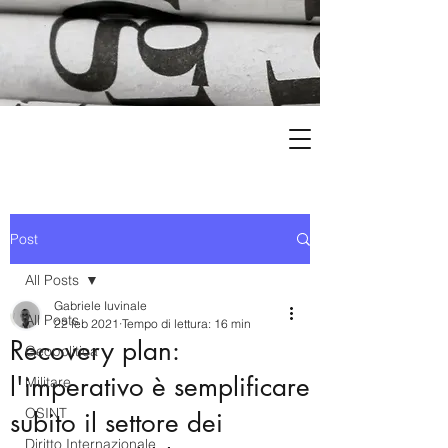
Post
All Posts
Gabriele Iuvinale
All Posts
22 feb 2021
Tempo di lettura: 16 min
Recovery plan:
Geopolitica
l'imperativo è semplificare
Militare
OSINT
subito il settore dei
Diritto Internazionale