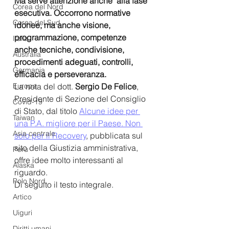
Ma serve attenzione anche  alla fase 
Corea del Nord
esecutiva. Occorrono normative 
Corea del Sud
idonee, ma anche visione, 
programmazione, competenze 
Italia
anche tecniche, condivisione, 
Australia
procedimenti adeguati, controlli, 
Germania
efficacia e perseveranza.
Europa
La nota del dott. 
Sergio De Felice
, 
Presidente di Sezione del Consiglio 
Covid-19
di Stato, dal titolo 
Alcune idee per 
Taiwan
una P.A. migliore per il Paese. Non 
Asia centrale
solo per il Recovery
,
 pubblicata sul 
sito della Giustizia amministrativa, 
Perù
offre idee molto interessanti al 
Alaska
riguardo.
Polo Nord
Di seguito il testo integrale.
Artico
Uiguri
Diritti umani