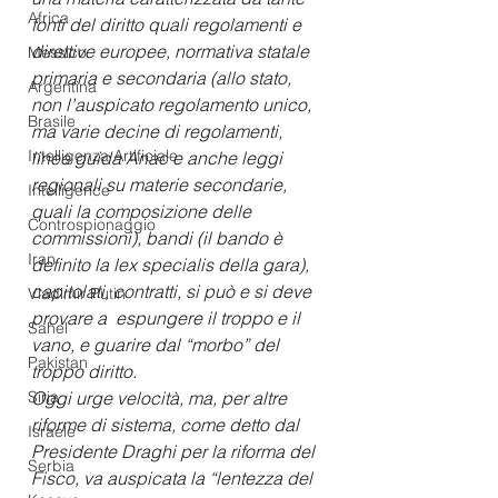
Africa
fonti del diritto quali regolamenti e 
direttive europee, normativa statale 
Messico
primaria e secondaria (allo stato, 
Argentina
non l’auspicato regolamento unico, 
Brasile
ma varie decine di regolamenti, 
Intelligenza Artificiale
linee guida Anac e anche leggi 
regionali su materie secondarie, 
Intelligence
quali la composizione delle 
Controspionaggio
commissioni), bandi (il bando è 
Iran
definito la lex specialis della gara), 
capitolati, contratti, si può e si deve 
Vladimir Putin
provare a  espungere il troppo e il 
Sahel
vano, e guarire dal “morbo” del 
Pakistan
troppo diritto.
Oggi urge velocità, ma, per altre 
Siria
riforme di sistema, come detto dal 
Israele
Presidente Draghi per la riforma del 
Serbia
Fisco, va auspicata la “lentezza del 