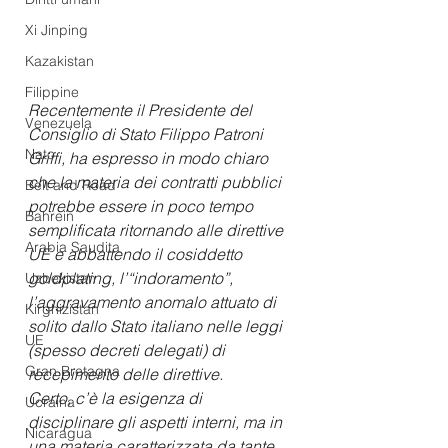
Xi Jinping
Kazakistan
Filippine
Recentemente il Presidente del 
Venezuela
Consiglio di Stato Filippo Patroni 
Nato
Griffi, ha espresso in modo chiaro 
che la materia dei contratti pubblici 
Belt and Road
potrebbe essere in poco tempo 
Bahrein
semplificata ritornando alle direttive 
Arabia Saudita
UE e abbattendo il cosiddetto 
goldplating, l’“indoramento”, 
Uzbekistan
l’aggravamento anomalo attuato di 
Kirghizistan
solito dallo Stato italiano nelle leggi 
UE
(spesso decreti delegati) di 
Gran Bretagna
recepimento delle direttive. 
Certo, c’è la esigenza di 
Ucraina
disciplinare gli aspetti interni, ma in 
Nicaragua
una materia caratterizzata da tante 