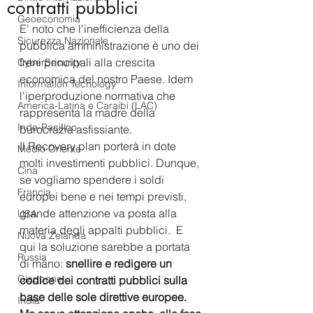
contratti pubblici
Geoeconomia
E' noto che l'inefficienza della 
Sicurezza Nazionale
pubblica amministrazione è uno dei 
freni principali alla crescita 
CyberSecurity
economica del nostro Paese. Idem 
Information Tecnology
l'iperproduzione normativa che 
America-Latina e Caraibi (LAC)
rappresenta la madre della 
Indo-Pacifico
burocrazia asfissiante. 
Il Recovery plan porterà in dote 
Medio Oriente
molti investimenti pubblici. Dunque, 
Cina
se vogliamo spendere i soldi 
Francia
europei bene e nei tempi previsti, 
grande attenzione va posta alla 
USA
materia degli appalti pubblici.  E 
Nuova Zelanda
qui la soluzione sarebbe a portata 
Russia
di mano: 
snellire e redigere un 
Giappone
codice dei contratti pubblici sulla 
base delle sole direttive europee. 
India