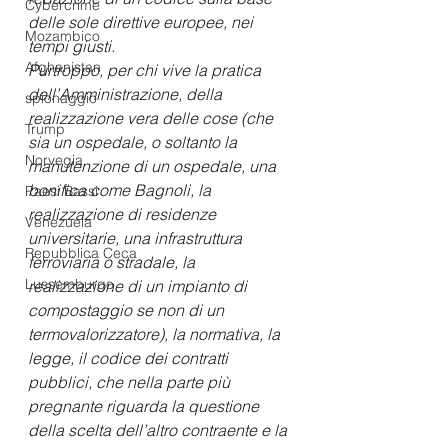
Cybercrime
delle sole direttive europee, nei 
Mozambico
tempi giusti.
Afghanistan
Purtroppo, per chi vive la pratica 
dell’Amministrazione, della 
spionaggio
realizzazione vera delle cose (che 
Trump
sia un ospedale, o soltanto la 
Norvegia
manutenzione di un ospedale, una 
bonifica come Bagnoli, la 
Paesi Bassi
realizzazione di residenze 
Venezuela
universitarie, una infrastruttura 
Repubblica Ceca
ferroviaria o stradale, la 
Lussemburgo
realizzazione di un impianto di 
compostaggio se non di un 
termovalorizzatore), la normativa, la 
legge, il codice dei contratti 
pubblici, che nella parte più 
pregnante riguarda la questione 
della scelta dell’altro contraente e la 