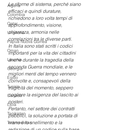
Le riforme di sistema, perché siano 
Algeria
efficaci e quindi durature, 
Colombia
richiedono a loro volta tempi di 
Qatar
approfondimento, visione, 
chiarezza, armonia nelle 
Ungheria
correlazioni tra le diverse parti.
Papua Nuova Guinea
In Italia sono stati scritti i codici 
Oman
importanti per la vita dei cittadini 
anche durante la tragedia della 
Lituania
seconda Guerra mondiale, e le 
Georgia
migliori menti del tempo vennero 
Egitto
coinvolte e, consapevoli della 
Tunisia
tragicità del momento, seppero 
cogliere la esigenza del lascito ai 
Canada
posteri.
Libia
Pertanto, nel settore dei contratti 
Tagikistan
pubblici, la soluzione a portata di 
mano è lo snellimento e la 
Turkmenistan
redazione di un codice sulla base 