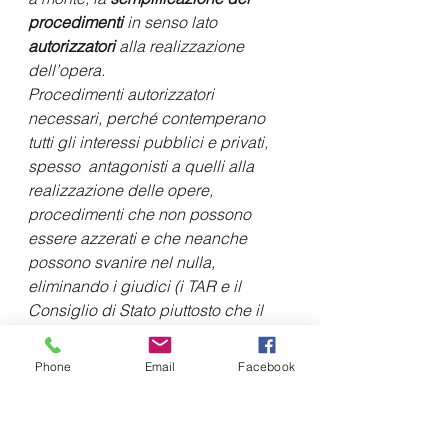
procedimenti
 in senso lato 
autorizzatori 
alla realizzazione 
dell’opera.
Procedimenti autorizzatori 
necessari, perché contemperano 
tutti gli interessi pubblici e privati, 
spesso  antagonisti a quelli alla 
realizzazione delle opere, 
procedimenti che non possono 
essere azzerati e che neanche 
possono svanire nel nulla, 
eliminando i giudici (i TAR e il 
Consiglio di Stato piuttosto che il 
Giudice ordinario), giudici che 
rispondono a un bisogno di tutela 
Phone
Email
Facebook
giurisdizionale 
(rechtsschutzbedurfnis), o 
eliminando gli uffici competenti 