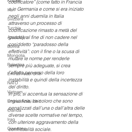
Kosovo
codificatore” (come fatto in Francia 
e in Germania e come si era iniziato 
Iran
negli anni duemila in Italia 
Svizzera
attraverso un processo di 
Turchia
codificazione rimasto a metà del 
guado), al fine di non cadere nel 
Azerbaijan
cosiddetto “paradosso della 
Bolivia
effettività”: con il fine o la scusa di 
Mongolia
mutare le norme per renderle 
Palestina
sempre più adeguate, si crea 
l’effetto perverso della loro 
Emirati Arabi Uniti
instabilità e quindi della incertezza 
NATO
del diritto. 
Vietnam
In più, si accentua la sensazione di 
ingiustizia, tra coloro che sono 
Emirati Arabi Uniti
penalizzati dall’una o dall’altra delle 
Olanda
diverse scelte normative nel tempo, 
Iraq
con ulteriore aggravamento della 
Giappone
conflittualità sociale.