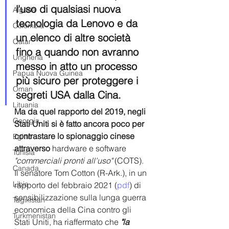
l'uso di qualsiasi nuova 
Algeria
tecnologia da Lenovo e da 
Colombia
un elenco di altre società 
Qatar
fino a quando non avranno 
Ungheria
messo in atto un processo 
Papua Nuova Guinea
più sicuro per proteggere i 
Oman
segreti USA dalla Cina.
Lituania
Ma da quel rapporto del 2019, negli 
Georgia
Stati Uniti si è fatto ancora poco per 
contrastare lo spionaggio cinese 
Egitto
attraverso
 hardware e software 
Tunisia
"commerciali pronti all'uso"
 (COTS).
Canada
Il senatore Tom Cotton (R-Ark.), in un 
Libia
rapporto del febbraio 2021 (
pdf
) di 
sensibilizzazione sulla lunga guerra 
Tagikistan
economica della Cina contro gli 
Turkmenistan
Stati Uniti, ha riaffermato che
"la 