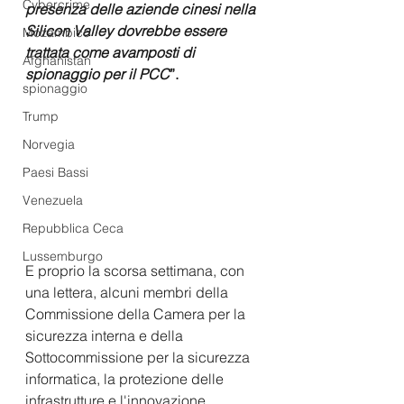
Cybercrime
presenza delle aziende cinesi nella 
Silicon Valley dovrebbe essere 
Mozambico
trattata come avamposti di 
Afghanistan
spionaggio per il PCC
”.
spionaggio
Trump
Norvegia
Paesi Bassi
Venezuela
Repubblica Ceca
Lussemburgo
E proprio la scorsa settimana, con 
una lettera, alcuni membri della 
Commissione della Camera per la 
sicurezza interna e della 
Sottocommissione per la sicurezza 
informatica, la protezione delle 
infrastrutture e l'innovazione 