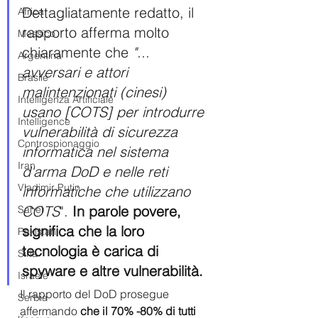
Dettagliatamente redatto, il 
Africa
rapporto afferma molto 
Messico
chiaramente che 
"... 
Argentina
avversari e attori 
Brasile
malintenzionati (cinesi) 
Intelligenza Artificiale
usano [COTS] per introdurre 
Intelligence
vulnerabilità di sicurezza 
Controspionaggio
informatica nel sistema 
Iran
d'arma DoD e nelle reti 
Vladimir Putin
informatiche che utilizzano 
COTS
". 
In parole povere, 
Sahel
significa che la loro 
Pakistan
tecnologia è carica di 
Siria
spyware e altre vulnerabilità.
Israele
Il rapporto del DoD prosegue 
Serbia
affermando 
che il 70% -80% di tutti 