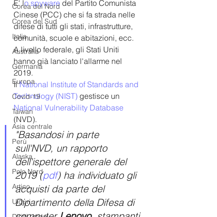
E' l
o spyware
 del Partito Comunista 
Corea del Nord
Cinese (PCC) che si fa strada nelle 
Corea del Sud
difese di tutti gli stati, infrastrutture, 
Italia
comunità, scuole e abitazioni, ecc.
A livello federale, gli Stati Uniti 
Australia
hanno già lanciato l'allarme nel 
Germania
2019.
Europa
Il 
National Institute of Standards and 
Technology (NIST)
 gestisce un 
Covid-19
National Vulnerability Database
Taiwan
(NVD). 
Asia centrale
"Basandosi in parte 
Perù
sull'NVD, un rapporto 
Alaska
dell'ispettore generale del 
Polo Nord
2019 (
pdf
) ha individuato gli 
Artico
acquisti da parte del 
Dipartimento della Difesa di 
Uiguri
computer 
Lenovo
, stampanti 
Diritti umani