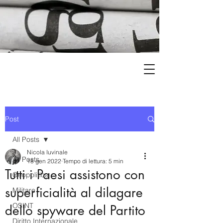
Post
All Posts
Nicola Iuvinale
All Posts
18 gen 2022
Tempo di lettura: 5 min
Tutti i Paesi assistono con
Geopolitica
superficialità al dilagare
Militare
OSINT
dello spyware del Partito
Diritto Internazionale