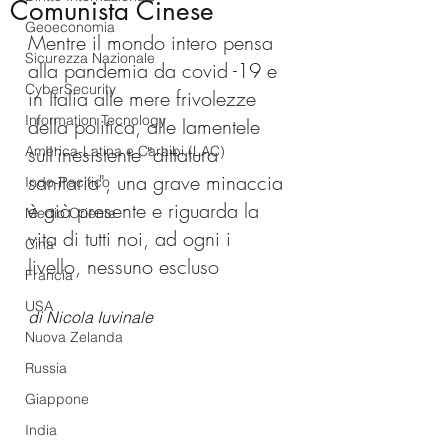
Comunista Cinese
Geoeconomia
Mentre il mondo intero pensa 
Sicurezza Nazionale
alla pandemia da covid -19 e 
CyberSecurity
in Italia alle mere frivolezze 
Information Tecnology
della politica, alle lamentele 
sull'inesistente "dittatura 
America-Latina e Caraibi (LAC)
sanitaria", una grave minaccia 
Indo-Pacifico
è già presente e riguarda la 
Medio Oriente
vita di tutti noi, ad ogni i 
Cina
livello, nessuno escluso 
Francia
USA
di Nicola Iuvinale
Nuova Zelanda
Russia
Giappone
India