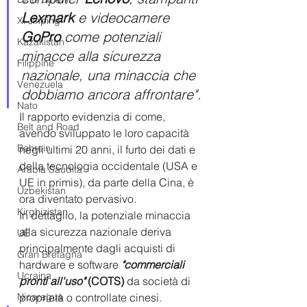
Lexmark
 e videocamere 
Xi Jinping
GoPro
 come potenziali 
Kazakistan
minacce alla sicurezza 
Filippine
nazionale, una minaccia che 
Venezuela
dobbiamo ancora affrontare".
Nato
Il rapporto evidenzia di come, 
Belt and Road
avendo sviluppato le loro capacità 
Bahrein
negli ultimi 20 anni, il furto dei dati e 
della tecnologia occidentale (USA e 
Arabia Saudita
UE in primis), da parte della Cina, è 
Uzbekistan
ora diventato pervasivo. 
Kirghizistan
In dettaglio, la potenziale minaccia 
alla sicurezza nazionale deriva 
UE
principalmente dagli acquisti di 
Gran Bretagna
hardware e software 
"commerciali 
Ucraina
pronti all'uso"
 (COTS)
 da società di 
Nicaragua
proprietà o controllate cinesi. 