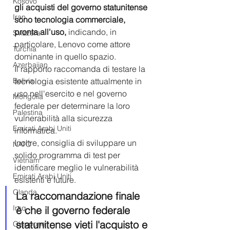
Kosovo
gli acquisti del governo statunitense 
Iran
sono tecnologia commerciale, 
pronta all'uso,
 indicando, in 
Svizzera
particolare, Lenovo come attore 
Turchia
dominante in quello spazio. 
Azerbaijan
Il rapporto raccomanda di testare la 
Bolivia
tecnologia esistente attualmente in 
uso nell'esercito e nel governo 
Mongolia
federale per determinare la loro 
Palestina
vulnerabilità alla sicurezza 
Emirati Arabi Uniti
informatica. 
Inoltre, consiglia di sviluppare un 
NATO
solido programma di test per 
Vietnam
identificare meglio le vulnerabilità 
Emirati Arabi Uniti
esistenti e future. 
Olanda
La raccomandazione finale 
Iraq
è che il governo federale 
statunitense vieti l'acquisto e 
Giappone