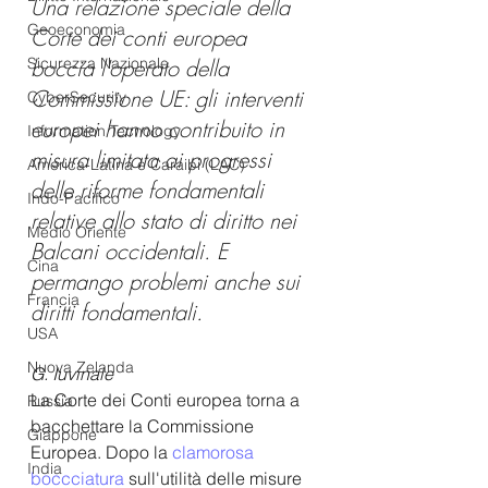
Una relazione speciale della 
Geoeconomia
Corte dei conti europea 
Sicurezza Nazionale
boccia l'operato della 
Commissione UE: gli interventi 
CyberSecurity
europei hanno contribuito in 
Information Tecnology
misura limitata ai progressi 
America-Latina e Caraibi (LAC)
delle riforme fondamentali 
Indo-Pacifico
relative allo stato di diritto nei 
Medio Oriente
Balcani occidentali. E 
Cina
permango problemi anche sui 
Francia
diritti fondamentali.
USA
Nuova Zelanda
G. Iuvinale
La Corte dei Conti europea torna a 
Russia
bacchettare la Commissione 
Giappone
Europea. Dopo la 
clamorosa 
India
boccciatura
 sull'utilità delle misure 