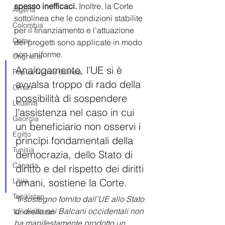
spesso inefficaci.
 Inoltre, la Corte 
Algeria
sottolinea che le condizioni stabilite 
Colombia
per il finanziamento e l’attuazione 
Qatar
dei progetti sono applicate in modo 
non uniforme. 
Ungheria
Analogamente, l’UE si è 
Papua Nuova Guinea
avvalsa troppo di rado della 
Oman
possibilità di sospendere 
Lituania
l’assistenza nel caso in cui 
Georgia
un beneficiario non osservi i 
Egitto
princìpi fondamentali della 
Tunisia
democrazia, dello Stato di 
Canada
diritto e del rispetto dei diritti 
umani, sostiene la Corte. 
Libia
Tagikistan
“Il sostegno fornito dall’UE allo Stato 
di diritto nei Balcani occidentali non 
Turkmenistan
ha manifestamente prodotto un 