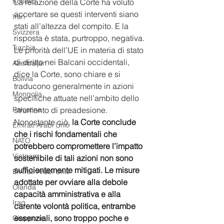
Kosovo
La relazione della Corte ha voluto 
accertare se questi interventi siano 
Iran
stati all’altezza del compito. E la 
Svizzera
risposta è stata, purtroppo, negativa.
Turchia
Le priorità dell’UE in materia di stato 
di diritto nei Balcani occidentali, 
Azerbaijan
dice la Corte, sono chiare e si 
Bolivia
traducono generalmente in azioni 
Mongolia
specifiche attuate nell’ambito dello 
strumento di preadesione. 
Palestina
Nonostante ciò, 
la Corte conclude 
Emirati Arabi Uniti
che i rischi fondamentali che 
NATO
potrebbero compromettere l’impatto 
Vietnam
sostenibile di tali azioni non sono 
sufficientemente mitigati. Le misure 
Emirati Arabi Uniti
adottate per ovviare alla debole 
Olanda
capacità amministrativa e alla 
Iraq
carente volontà politica, entrambe 
essenziali, sono troppo poche e 
Giappone