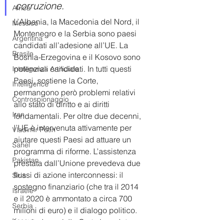
corruzione.
Africa
L’Albania, la Macedonia del Nord, il 
Messico
Montenegro e la Serbia sono paesi 
Argentina
candidati all’adesione all’UE. La 
Brasile
Bosnia-Erzegovina e il Kosovo sono 
potenziali candidati. In tutti questi 
Intelligenza Artificiale
Paesi, sostiene la Corte, 
Intelligence
permangono però problemi relativi 
Controspionaggio
allo stato di diritto e ai diritti 
Iran
fondamentali. Per oltre due decenni, 
l’UE è intervenuta attivamente per 
Vladimir Putin
aiutare questi Paesi ad attuare un 
Sahel
programma di riforme. L’assistenza 
Pakistan
prestata dall’Unione prevedeva due 
flussi di azione interconnessi: il 
Siria
sostegno finanziario (che tra il 2014 
Israele
e il 2020 è ammontato a circa 700 
Serbia
milioni di euro) e il dialogo politico. 