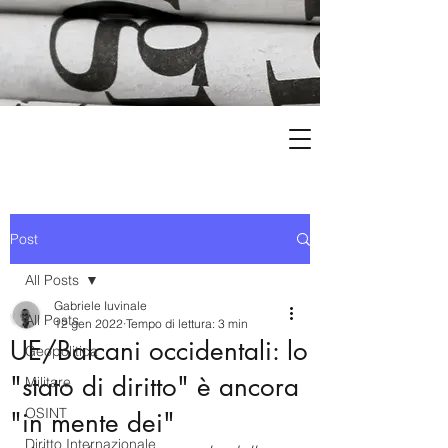
Post
All Posts
Gabriele Iuvinale
All Posts
12 gen 2022
Tempo di lettura: 3 min
UE/Balcani occidentali: lo
Geopolitica
"stato di diritto" è ancora
Militare
OSINT
"in mente dei"
Diritto Internazionale