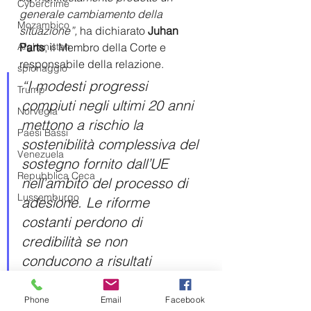
Cybercrime
generale cambiamento della 
Mozambico
situazione”,
 ha dichiarato
 Juhan 
Parts
, il Membro della Corte e 
Afghanistan
responsabile della relazione. 
spionaggio
“I modesti progressi 
Trump
compiuti negli ultimi 20 anni 
Norvegia
mettono a rischio la 
Paesi Bassi
sostenibilità complessiva del 
Venezuela
sostegno fornito dall’UE 
Repubblica Ceca
nell’ambito del processo di 
Lussemburgo
adesione. Le riforme 
costanti perdono di 
credibilità se non 
conducono a risultati 
tangibili”.
Phone
Email
Facebook
Se l’azione dell’UE sembra aver 