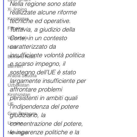
Nella regione sono state 
Xi Jinping
realizzate alcune riforme 
Kazakistan
tecniche ed operative. 
Tuttavia, a giudizio della 
Filippine
Corte, in un contesto 
Venezuela
caratterizzato da 
Nato
insufficiente volontà politica 
Belt and Road
e scarso impegno, il 
Bahrein
sostegno dell’UE è stato 
Arabia Saudita
largamente insufficiente per 
Uzbekistan
affrontare problemi 
Kirghizistan
persistenti in ambiti quali 
UE
l’indipendenza del potere 
Gran Bretagna
giudiziario, la 
concentrazione del potere, 
Ucraina
le ingerenze politiche e la 
Nicaragua