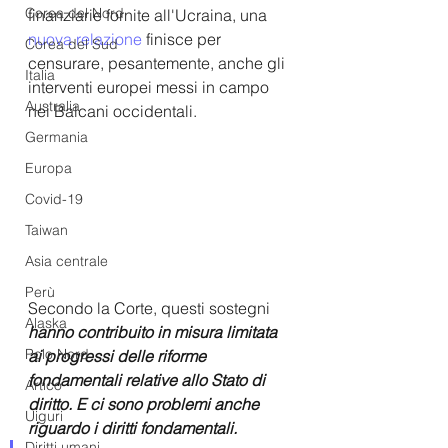
Corea del Nord
finanziarie fornite all'Ucraina, una
nuova relazione
 finisce per 
Corea del Sud
censurare, pesantemente, anche gli 
Italia
interventi europei messi in campo 
Australia
nei Balcani occidentali. 
Germania
Europa
Covid-19
Taiwan
Asia centrale
Perù
Secondo la Corte, questi sostegni
Alaska
hanno contribuito in misura limitata 
Polo Nord
ai progressi delle riforme 
fondamentali relative allo Stato di 
Artico
diritto. E ci sono problemi anche 
Uiguri
riguardo i diritti fondamentali.
Diritti umani