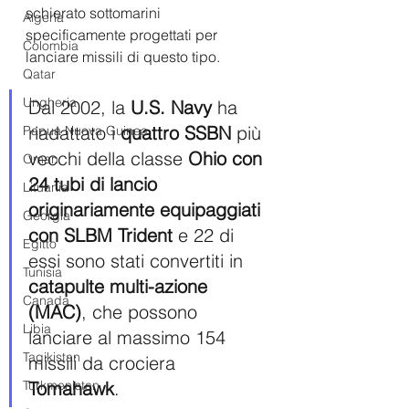
schierato sottomarini 
Algeria
specificamente progettati per 
Colombia
lanciare missili di questo tipo. 
Qatar
Ungheria
Dal 2002, la 
U.S. Navy
 ha 
riadattato i 
quattro SSBN 
più 
Papua Nuova Guinea
vecchi della classe
 Ohio con 
Oman
24 tubi di lancio 
Lituania
originariamente equipaggiati 
Georgia
con SLBM Trident 
e 22 di 
Egitto
essi sono stati convertiti in 
Tunisia
catapulte multi-azione 
Canada
(MAC)
, che possono 
Libia
lanciare al massimo 154 
Tagikistan
missili da crociera 
Tomahawk
.
Turkmenistan