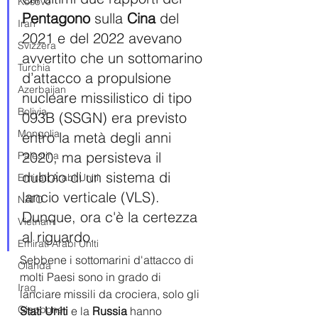
Kosovo
Pentagono
 sulla 
Cina
 del 
Iran
2021 e del 2022 avevano 
Svizzera
avvertito che un sottomarino 
Turchia
d’attacco a propulsione 
Azerbaijan
nucleare missilistico di tipo 
Bolivia
093B (SSGN) era previsto 
Mongolia
entro la metà degli anni 
2020, ma persisteva il 
Palestina
dubbio di un sistema di 
Emirati Arabi Uniti
lancio verticale (VLS). 
NATO
Dunque, ora c'è la certezza 
Vietnam
al riguardo.
Emirati Arabi Uniti
Sebbene i sottomarini d'attacco di 
Olanda
molti Paesi sono in grado di 
Iraq
lanciare missili da crociera, solo gli 
Giappone
Stati Uniti 
e la 
Russia
 hanno 