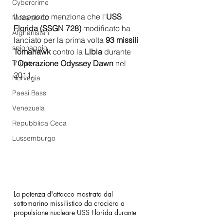
Cybercrime
Il rapporto menziona che l'
USS 
Mozambico
Florida (SSGN 728)
 modificato ha 
Afghanistan
lanciato per la prima volta 
93 missili 
spionaggio
Tomahawk 
contro la 
Libia 
durante 
l'
Operazione Odyssey Dawn
 nel 
Trump
2011.
Norvegia
Paesi Bassi
Venezuela
Repubblica Ceca
Lussemburgo
La potenza d'attacco mostrata dal 
sottomarino missilistico da crociera a 
propulsione nucleare USS Florida durante 