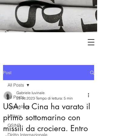
Post
All Posts
Gabriele Iuvinale
All Posts
25 ott 2023
Tempo di lettura: 5 min
USA: la Cina ha varato il
Geopolitica
primo sottomarino con
Militare
OSINT
missili da crociera. Entro
Diritto Internazionale