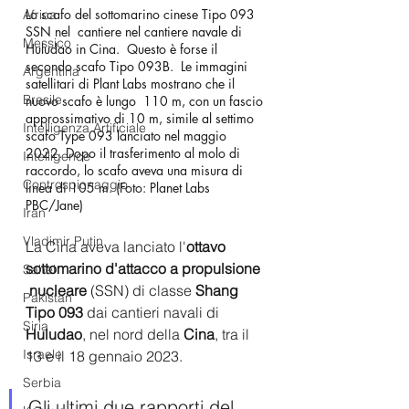
Lo scafo del sottomarino cinese Tipo 093 
Africa
SSN nel  cantiere nel cantiere navale di 
Messico
Huludao in Cina.  Questo è forse il  
secondo scafo Tipo 093B.  Le immagini 
Argentina
satellitari di Plant Labs mostrano che il 
Brasile
nuovo scafo è lungo  110 m, con un fascio 
approssimativo di 10 m, simile al settimo 
Intelligenza Artificiale
scafo Type 093 lanciato nel maggio 
2022. Dopo il trasferimento al molo di  
Intelligence
raccordo, lo scafo aveva una misura di 
Controspionaggio
linea di 105 m. (Foto: Planet Labs 
PBC/Jane)
Iran
Vladimir Putin
La Cina aveva lanciato l'
ottavo 
sottomarino d'attacco a propulsione 
Sahel
 nucleare
 (SSN) di classe 
Shang 
Pakistan
Tipo 093 
dai cantieri navali di 
Siria
Huludao
, nel nord della 
Cina
, tra il 
Israele
13 e il 18 gennaio 2023. 
Serbia
Gli ultimi due rapporti del 