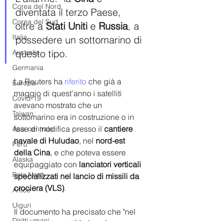
Corea del Nord
diventata il terzo Paese, 
Corea del Sud
oltre a 
Stati Uniti
 e
 Russia
, a 
Italia
possedere un sottomarino di 
questo tipo.
Australia
Germania
La Reuters ha 
riferito
 che già a 
Europa
maggio di quest'anno i satelliti 
Covid-19
avevano mostrato che un 
Taiwan
sottomarino era in costruzione o in 
fase di modifica presso il 
cantiere 
Asia centrale
navale di Huludao
, nel 
nord-est 
Perù
della Cina
, e che poteva essere 
Alaska
equipaggiato con 
lanciatori verticali 
Polo Nord
specializzati nel lancio di missili da 
crociera (VLS)
. 
Artico
Uiguri
Il documento ha precisato che "nel 
Diritti umani