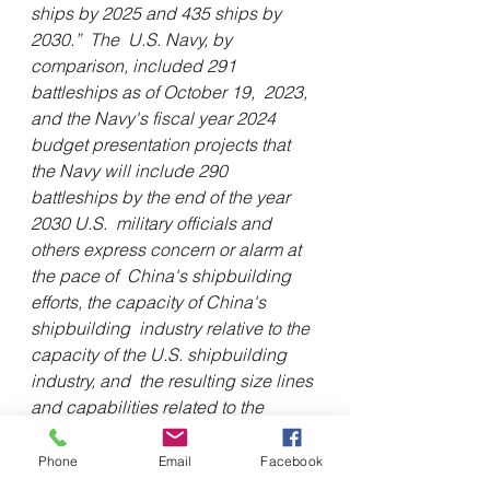
ships by 2025 and 435 ships by 
2030.”  The  U.S. Navy, by 
comparison, included 291 
battleships as of October 19,  2023, 
and the Navy's fiscal year 2024 
budget presentation projects that  
the Navy will include 290 
battleships by the end of the year 
2030 U.S.  military officials and 
others express concern or alarm at 
the pace of  China's shipbuilding 
efforts, the capacity of China's 
shipbuilding  industry relative to the 
capacity of the U.S. shipbuilding 
industry, and  the resulting size lines 
and capabilities related to the 
Navy's Navy  and US Chinese.  the 
United States Navy. 
Phone
Email
Facebook