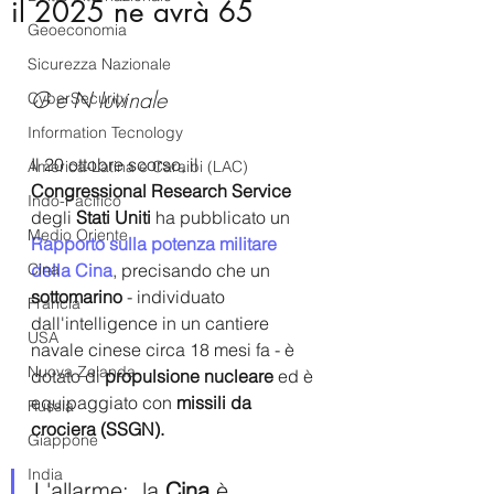
il 2025 ne avrà 65
Geoeconomia
Sicurezza Nazionale
G e N Iuvinale
CyberSecurity
Information Tecnology
Il 20 ottobre scorso, il
America-Latina e Caraibi (LAC)
Congressional Research Service
Indo-Pacifico
degli
 Stati Uniti 
ha pubblicato un 
Medio Oriente
Rapporto 
sulla potenza militare 
Cina
della Cina
, precisando che un 
sottomarino
 - individuato 
Francia
dall'intelligence in un cantiere 
USA
navale cinese circa 18 mesi fa - è 
Nuova Zelanda
dotato di 
propulsione nucleare
 ed è 
equipaggiato con 
missili da 
Russia
crociera (SSGN).
Giappone
India
L'allarme:  la 
Cina
 è 