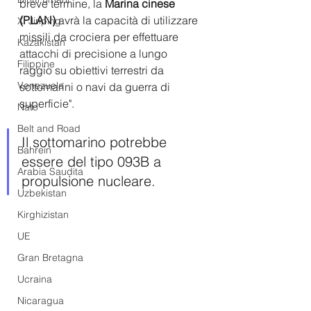
breve termine, la
 Marina cinese 
(PLAN)
 avrà la capacità di utilizzare 
Xi Jinping
missili da crociera per effettuare 
Kazakistan
attacchi di precisione a lungo 
Filippine
raggio su obiettivi terrestri da 
Venezuela
sottomarini o navi da guerra di 
superficie". 
Nato
Belt and Road
Il sottomarino potrebbe 
Bahrein
essere del tipo 093B a 
Arabia Saudita
propulsione nucleare.
Uzbekistan
Kirghizistan
UE
Gran Bretagna
Ucraina
Nicaragua