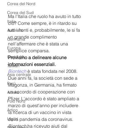
Corea del Nord
Corea del Sud
Ma l'Italia che ruolo ha avuto in tutto 
Italia
ciò? Come sempre, è in ritardo su 
tutti i fronti e, probabilmente, le si fa 
Australia
un grande complimento 
Germania
nell'affermare che è stata una 
Europa
semplice comparsa.
Covid-19
Proviamo a delineare alcune 
informazioni essenziali.
Taiwan
Biontech
 è stata fondata nel 2008. 
Asia centrale
Due anni fa, la società con sede a 
Perù
Magonza, in Germania, ha firmato 
un accordo di cooperazione con 
Alaska
Pfizer. L'accordo è stato ampliato a 
Polo Nord
marzo di quest'anno per includere 
Artico
la ricerca di un vaccino in vista 
della pandemia da coronavirus. 
Uiguri
Biontech
 ha ricevuto aiuti dal 
Diritti umani