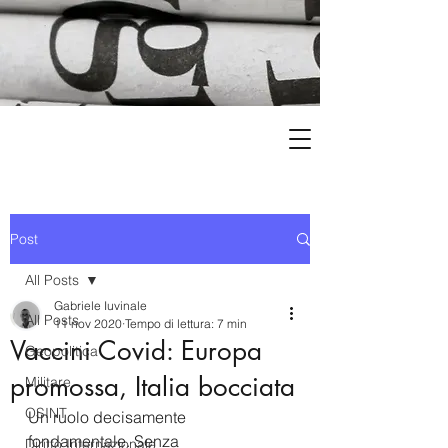
Post
All Posts
Gabriele Iuvinale
All Posts
11 nov 2020
Tempo di lettura: 7 min
Vaccini Covid: Europa
Geopolitica
promossa, Italia bocciata
Militare
OSINT
Un ruolo decisamente 
fondamentale. Senza 
Diritto Internazionale