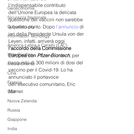
l'indispensabile contributo 
Geoeconomia
dell'Unione Europea la delicata 
Sicurezza Nazionale
questione dei vaccini non sarebbe 
a questo punto. Dopo 
l'annuncio
 di 
CyberSecurity
ieri della Presidente Ursula von der 
Information Tecnology
Leyen, infatti, arriverà oggi 
America-Latina e Caraibi (LAC)
l'accordo della Commissione 
Indo-Pacifico
Europea con 
Pfizer-Biontech
, per 
l'acquisto di 300 milioni di dosi del 
Medio Oriente
vaccino per il Covid-19. Lo ha 
Cina
annunciato il portavoce 
Francia
dell'esecutivo comunitario, Eric 
Mamer.
USA
Nuova Zelanda
Russia
Giappone
India