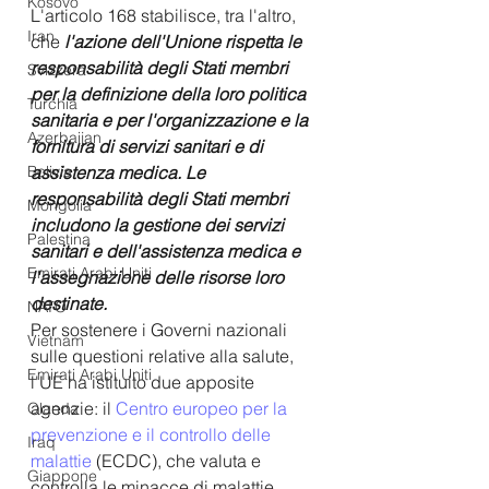
Kosovo
L'articolo 168 stabilisce, tra l'altro, 
Iran
che
l'azione dell'Unione rispetta le 
responsabilità degli Stati membri 
Svizzera
per la definizione della loro politica 
Turchia
sanitaria e per l'organizzazione e la 
Azerbaijan
fornitura di servizi sanitari e di 
assistenza medica. Le 
Bolivia
responsabilità degli Stati membri 
Mongolia
includono la gestione dei servizi 
Palestina
sanitari e dell'assistenza medica e 
Emirati Arabi Uniti
l'assegnazione delle risorse loro 
destinate.
NATO
Per sostenere i Governi nazionali 
Vietnam
sulle questioni relative alla salute, 
Emirati Arabi Uniti
l'UE ha istituito due apposite 
agenzie: il 
Centro europeo per la 
Olanda
prevenzione e il controllo delle 
Iraq
malattie
 (ECDC), che valuta e 
Giappone
controlla le minacce di malattie 