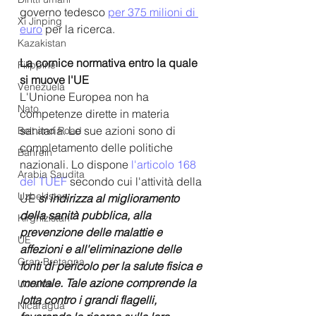
governo tedesco 
per 375 milioni di 
Xi Jinping
euro
per la ricerca.
Kazakistan
La cornice normativa entro la quale 
Filippine
si muove l'UE
Venezuela
L'Unione Europea non ha 
Nato
competenze dirette in materia 
sanitaria. Le sue azioni sono di 
Belt and Road
completamento delle politiche 
Bahrein
nazionali. Lo dispone 
l'articolo 168 
Arabia Saudita
del TUEF
 secondo cui l'attività della 
Uzbekistan
UE 
si indirizza al miglioramento 
della sanità pubblica, alla 
Kirghizistan
prevenzione delle malattie e 
UE
affezioni e all'eliminazione delle 
Gran Bretagna
fonti di pericolo per la salute fisica e 
mentale. Tale azione comprende la 
Ucraina
lotta contro i grandi flagelli, 
Nicaragua