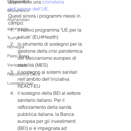
disponibile una 
cronistoria 
Cybercrime
dell'azione dell'UE
.
Mozambico
Questi sinora i programmi messi in 
Afghanistan
campo:
spionaggio
il nuovo programma "UE per la 
salute" (EU4Health) 
Trump
lo strumento di sostegno per la 
Norvegia
gestione della crisi pandemica 
Paesi Bassi
del Meccanismo europeo di 
stabilità (MES) 
Venezuela
il sostegno ai sistemi sanitari 
Repubblica Ceca
nell’ambito dell’iniziativa 	
Lussemburgo
REACT-EU 
il sostegno della BEI al settore 
sanitario italiano. Per il 	
rafforzamento della sanità 
pubblica italiana, la Banca 
europea per gli investimenti 
(BEI) si è impegnata ad 