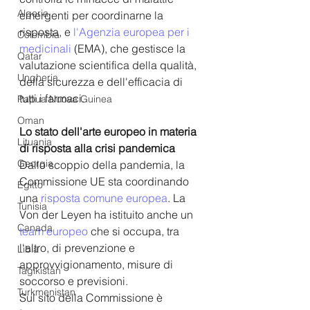
Algeria
emergenti per coordinarne la 
risposta, e 
l'Agenzia europea per i 
Colombia
medicinali
 (EMA), che gestisce la 
Qatar
valutazione scientifica della qualità, 
Ungheria
della sicurezza e dell'efficacia di 
tutti i farmaci. 
Papua Nuova Guinea
Oman
Lo stato dell'arte europeo in materia 
Lituania
di risposta alla crisi pandemica
Georgia
Dallo scoppio della pandemia, la 
Commissione UE sta coordinando 
Egitto
una 
risposta comune europea
. La 
Tunisia
Von der Leyen ha istituito anche un 
Canada
team europeo
 che si occupa, tra 
l'altro, di prevenzione e 
Libia
approvvigionamento, misure di 
Tagikistan
soccorso e previsioni.
Turkmenistan
Sul sito della Commissione è 