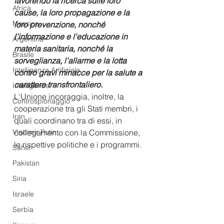
favorendo la ricerca sulle loro 
Africa
cause, la loro propagazione e la 
Messico
loro prevenzione, nonché 
l'informazione e l'educazione in 
Argentina
materia sanitaria, nonché la 
Brasile
sorveglianza, l'allarme e la lotta 
Intelligenza Artificiale
contro gravi minacce per la salute a 
carattere transfrontaliero.
Intelligence
L'Unione incoraggia, inoltre, la 
Controspionaggio
cooperazione tra gli Stati membri, i 
Iran
quali coordinano tra di essi, in 
collegamento con la Commissione, 
Vladimir Putin
le rispettive politiche e i programmi. 
Sahel
Pakistan
Siria
Israele
Serbia