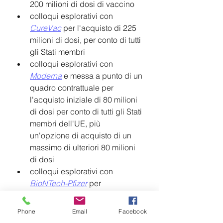
200 milioni di dosi di vaccino 
colloqui esplorativi con 
CureVac
 per l'acquisto di 225 
milioni di dosi, per conto di tutti 
gli Stati membri 
colloqui esplorativi con 
Moderna
e messa a punto di un 
quadro contrattuale per 
l'acquisto iniziale di 80 milioni 
di dosi per conto di tutti gli Stati 
membri dell'UE, più 	
un'opzione di acquisto di un 
massimo di ulteriori 80 milioni 
di dosi
colloqui esplorativi con 
BioNTech-Pfizer
 per 	
l'acquisto iniziale di 200 milioni 
di dosi per conto di tutti gli Stati 
Phone
Email
Facebook
membri, più un'opzione di 