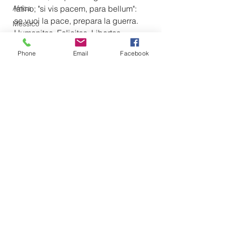
Africa
latino; "si vis pacem, para bellum": 
se vuoi la pace, prepara la guerra.
Messico
Humanitas, Felicitas, Libertas...
Argentina
Phone
Email
Facebook
Brasile
Intelligenza Artificiale
Intelligence
Controspionaggio
Mostra tutti
Post recenti
Iran
Vladimir Putin
Sahel
Pakistan
Siria
Israele
Serbia