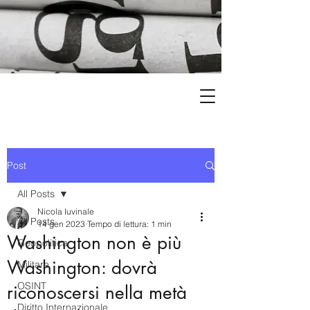
Post
All Posts
Nicola Iuvinale
All Posts
14 gen 2023
Tempo di lettura: 1 min
Washington non è più
Geopolitica
Washington: dovrà
Militare
OSINT
riconoscersi nella metà
Diritto Internazionale