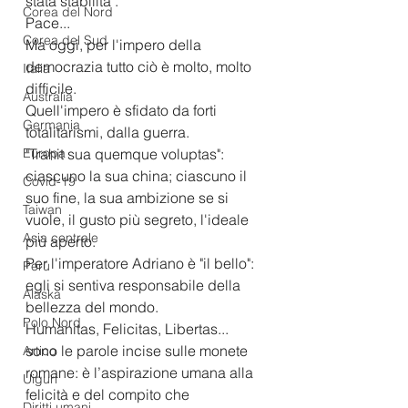
stata stabilita".
Corea del Nord
Pace...
Corea del Sud
Ma oggi, per l'impero della 
democrazia tutto ciò è molto, molto 
Italia
difficile.
Australia
Quell'impero è sfidato da forti 
Germania
totalitarismi, dalla guerra.
Europa
"Trahit sua quemque voluptas": 
ciascuno la sua china; ciascuno il 
Covid-19
suo fine, la sua ambizione se si 
Taiwan
vuole, il gusto più segreto, l'ideale 
Asia centrale
più aperto.
Per l'imperatore Adriano è "il bello": 
Perù
egli si sentiva responsabile della 
Alaska
bellezza del mondo.
Polo Nord
Humanitas, Felicitas, Libertas... 
sono le parole incise sulle monete 
Artico
romane: è l’aspirazione umana alla 
Uiguri
felicità e del compito che 
Diritti umani