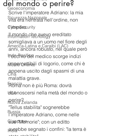
del mondo o perire?
Geoeconomia
Scrive l'imperatore Adriano: la mia 
Sicurezza Nazionale
vita era rientrata nell'ordine, non 
l'impero.
CyberSecurity
Il mondo che avevo ereditato 
Information Tecnology
somigliava a un uomo nel fiore degli 
America-Latina e Caraibi (LAC)
anni, ancora robusto, nel quale però 
Indo-Pacifico
l'occhio del medico scorge indizi 
impercettibili di logorio, come chi è 
Medio Oriente
appena uscito dagli spasmi di una 
Cina
malattia grave.
Francia
Roma non è più Roma: dovrà 
riconoscersi nella metà del mondo o 
USA
perire?
Nuova Zelanda
"Tellus stabilita" sognerebbe 
Russia
l'imperatore Adriano, come nelle 
Giappone
sue "Memorie"; con un editto 
avrebbe segnato i confini: "la terra è 
India