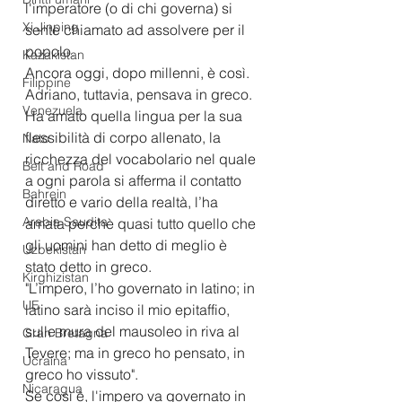
l'imperatore (o di chi governa) si 
Xi Jinping
sente chiamato ad assolvere per il 
popolo.
Kazakistan
Ancora oggi, dopo millenni, è così.
Filippine
Adriano, tuttavia, pensava in greco.
Venezuela
Ha amato quella lingua per la sua 
flessibilità di corpo allenato, la 
Nato
ricchezza del vocabolario nel quale 
Belt and Road
a ogni parola si afferma il contatto 
Bahrein
diretto e vario della realtà, l’ha 
Arabia Saudita
amata perchè quasi tutto quello che 
gli uomini han detto di meglio è 
Uzbekistan
stato detto in greco.
Kirghizistan
"L’impero, l’ho governato in latino; in 
UE
latino sarà inciso il mio epitaffio, 
sulle mura del mausoleo in riva al 
Gran Bretagna
Tevere; ma in greco ho pensato, in 
Ucraina
greco ho vissuto".
Nicaragua
Se così è, l'impero va governato in 