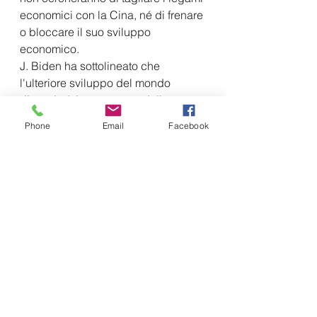
economici con la Cina, né di frenare 
o bloccare il suo sviluppo 
economico.
J. Biden ha sottolineato che 
l'ulteriore sviluppo del mondo 
dipenderà in gran parte dalla 
costruzione di relazioni tra Stati Uniti 
Phone
Email
Facebook
e Cina. Il mondo conta sui due 
Paesi per poter appianare le 
divergenze ed evitare confronti o 
conflitti causati da incomprensioni o 
concorrenza feroce. Washington 
concorda sulla necessità di 
sviluppare linee guida per lo 
sviluppo delle relazioni USA-Cina, i 
team negoziali dei due Paesi 
possono continuare tale dialogo 
sulla base degli accordi raggiunti al 