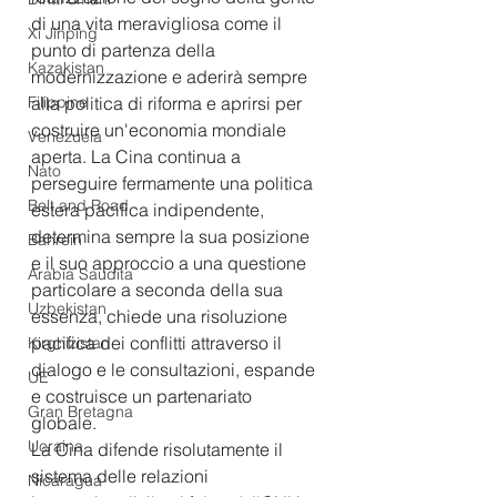
di una vita meravigliosa come il 
Xi Jinping
punto di partenza della 
Kazakistan
modernizzazione e aderirà sempre 
Filippine
alla politica di riforma e aprirsi per 
costruire un'economia mondiale 
Venezuela
aperta. La Cina continua a 
Nato
perseguire fermamente una politica 
Belt and Road
estera pacifica indipendente, 
determina sempre la sua posizione 
Bahrein
e il suo approccio a una questione 
Arabia Saudita
particolare a seconda della sua 
Uzbekistan
essenza, chiede una risoluzione 
pacifica dei conflitti attraverso il 
Kirghizistan
dialogo e le consultazioni, espande 
UE
e costruisce un partenariato 
Gran Bretagna
globale. 
Ucraina
La Cina difende risolutamente il 
sistema delle relazioni 
Nicaragua