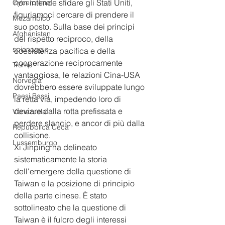
non intende sfidare gli Stati Uniti, 
Cybercrime
figuriamoci cercare di prendere il 
Mozambico
suo posto. Sulla base dei principi 
Afghanistan
del rispetto reciproco, della 
spionaggio
coesistenza pacifica e della 
cooperazione reciprocamente 
Trump
vantaggiosa, le relazioni Cina-USA 
Norvegia
dovrebbero essere sviluppate lungo 
Paesi Bassi
la retta via, impedendo loro di 
deviare dalla rotta prefissata e 
Venezuela
perdere slancio, e ancor di più dalla 
Repubblica Ceca
collisione.
Lussemburgo
Xi Jinping ha delineato 
sistematicamente la storia 
dell'emergere della questione di 
Taiwan e la posizione di principio 
della parte cinese. È stato 
sottolineato che la questione di 
Taiwan è il fulcro degli interessi 