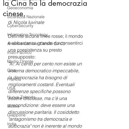
la Cina ha la democrazia
Geoeconomia
cinese.
Sicurezza Nazionale
di
 Nicola Iuvinale
CyberSecurity
Information Tecnology
Definite alcune linee rosse; il mondo 
è abbastanza grande da consentirci 
America-Latina e Caraibi (LAC)
una coesistenza su presto 
Indo-Pacifico
presupposto:
Medio Oriente
"Xi: Al cento per cento non esiste un 
Cina
sistema democratico impeccabile, 
la democrazia ha bisogno di 
Francia
miglioramenti costanti. Eventuali 
USA
differenze specifiche possono 
Nuova Zelanda
essere discusse, ma c'è una 
precondizione: deve essere una 
Russia
discussione paritaria. Il cosiddetto 
Giappone
"antagonismo tra democrazia e 
India
autocrazia" non è inerente al mondo 