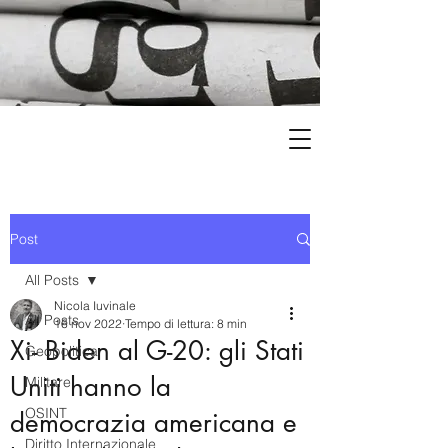
Post
All Posts
Nicola Iuvinale
All Posts
16 nov 2022
Tempo di lettura: 8 min
Xi- Biden al G-20: gli Stati
Geopolitica
Uniti hanno la
Militare
OSINT
democrazia americana e
Diritto Internazionale