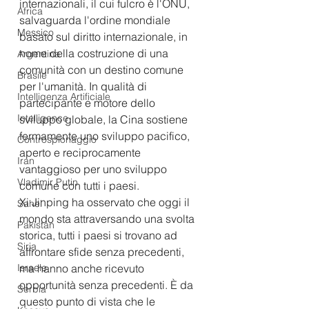
internazionali, il cui fulcro è l'ONU, 
Africa
salvaguarda l'ordine mondiale 
Messico
basato sul diritto internazionale, in 
nome della costruzione di una 
Argentina
comunità con un destino comune 
Brasile
per l'umanità. In qualità di 
Intelligenza Artificiale
partecipante e motore dello 
Intelligence
sviluppo globale, la Cina sostiene 
fermamente uno sviluppo pacifico, 
Controspionaggio
aperto e reciprocamente 
Iran
vantaggioso per uno sviluppo 
Vladimir Putin
comune con tutti i paesi.
Xi Jinping ha osservato che oggi il 
Sahel
mondo sta attraversando una svolta 
Pakistan
storica, tutti i paesi si trovano ad 
Siria
affrontare sfide senza precedenti, 
Israele
ma hanno anche ricevuto 
opportunità senza precedenti. È da 
Serbia
questo punto di vista che le 