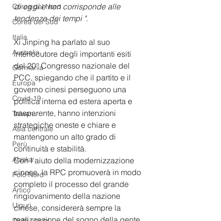
di oggi e non corrisponde alle 
Corea del Nord
tendenze dei tempi ".
Corea del Sud
Italia
Xi Jinping ha parlato al suo 
Australia
interlocutore degli importanti esiti 
del 20° Congresso nazionale del 
Germania
PCC, spiegando che il partito e il 
Europa
governo cinesi perseguono una 
Covid-19
politica interna ed estera aperta e 
trasparente, hanno intenzioni 
Taiwan
strategiche oneste e chiare e 
Asia centrale
mantengono un alto grado di 
Perù
continuità e stabilità.
Alaska
Con l'aiuto della modernizzazione 
cinese, la RPC promuoverà in modo 
Polo Nord
completo il processo del grande 
Artico
ringiovanimento della nazione 
Uiguri
cinese, considererà sempre la 
realizzazione del sogno della gente 
Diritti umani