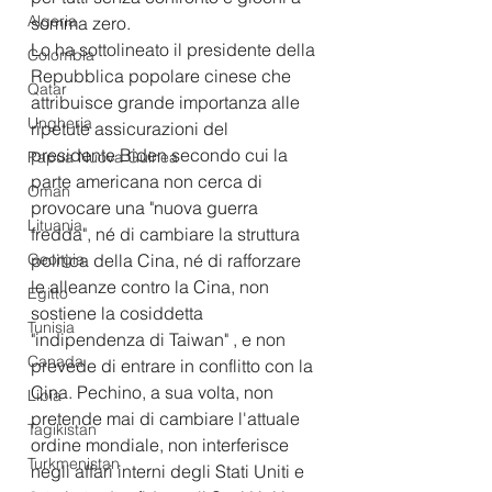
Algeria
somma zero. 
Lo ha sottolineato il presidente della 
Colombia
Repubblica popolare cinese che 
Qatar
attribuisce grande importanza alle 
Ungheria
ripetute assicurazioni del 
presidente Biden secondo cui la 
Papua Nuova Guinea
parte americana non cerca di 
Oman
provocare una "nuova guerra 
Lituania
fredda", né di cambiare la struttura 
Georgia
politica della Cina, né di rafforzare 
le alleanze contro la Cina, non 
Egitto
sostiene la cosiddetta 
Tunisia
"indipendenza di Taiwan" , e non 
Canada
prevede di entrare in conflitto con la 
Cina. Pechino, a sua volta, non 
Libia
pretende mai di cambiare l'attuale 
Tagikistan
ordine mondiale, non interferisce 
Turkmenistan
negli affari interni degli Stati Uniti e 