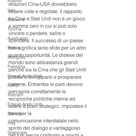
Kosovo
relazioni Cina-USA dovrebbero 
Iran
essere viste e regolate. Il rapporto 
tra Cina e Stati Uniti non è un gioco 
Svizzera
a somma zero in cui si può solo 
Turchia
vincere o perdere, salire o 
Azerbaijan
scendere. Il successo di un paese 
non significa tanto sfide per un altro 
Bolivia
quanto opportunità. Le distese del 
Mongolia
mondo sono abbastanza grandi 
Palestina
perché sia ​​​​la Cina che gli Stati Uniti 
Emirati Arabi Uniti
possano svilupparsi e prosperare 
insieme. Entrambe le parti devono 
NATO
percepire correttamente le 
Vietnam
reciproche politiche interne ed 
Emirati Arabi Uniti
estere e piani strategici, impostare il 
tono per la
Olanda
comunicazione interstatale nello 
Iraq
spirito del dialogo e vantaggioso 
Giappone
per tutti senza confronto e giochi a 