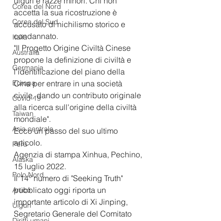
uiguri e razze minori. Chi non 
Corea del Nord
accetta la sua ricostruzione è 
Corea del Sud
accusato di nichilismo storico e 
condannato.
Italia
"Il Progetto Origine Civiltà Cinese 
Australia
propone la definizione di civiltà e 
Germania
l'identificazione del piano della 
Europa
Cina per entrare in una società 
civile, dando un contributo originale 
Covid-19
alla ricerca sull'origine della civiltà 
Taiwan
mondiale". 
Asia centrale
Ecco un passo del suo ultimo 
articolo.
Perù
Agenzia di stampa Xinhua, Pechino, 
Alaska
15 luglio 2022. 
Polo Nord
Il 14° numero di "Seeking Truth" 
pubblicato oggi riporta un 
Artico
importante articolo di Xi Jinping, 
Uiguri
Segretario Generale del Comitato 
Diritti umani