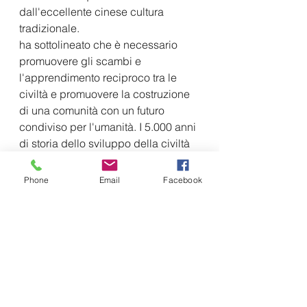
dall'eccellente cinese cultura 
tradizionale.
ha sottolineato che è necessario 
promuovere gli scambi e 
l'apprendimento reciproco tra le 
civiltà e promuovere la costruzione 
di una comunità con un futuro 
condiviso per l'umanità. I 5.000 anni 
di storia dello sviluppo della civiltà 
cinese dimostrano pienamente che 
specie, tecnologia, risorse, persone 
Phone
Email
Facebook
e persino idee e cultura si sono 
sviluppate e sono progredite 
attraverso una continua diffusione, 
comunicazione e interazione. 
Dobbiamo usare lo scambio e 
l'integrazione delle civiltà per 
decifrare la "teoria dello scontro di 