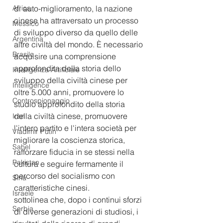
Africa
di auto-miglioramento, la nazione 
cinese ha attraversato un processo 
Messico
di sviluppo diverso da quello delle 
Argentina
altre civiltà del mondo. È necessario 
Brasile
acquisire una comprensione 
approfondita della storia dello 
Intelligenza Artificiale
sviluppo della civiltà cinese per 
Intelligence
oltre 5.000 anni, promuovere lo 
Controspionaggio
studio approfondito della storia 
della civiltà cinese, promuovere 
Iran
l'intero partito e l'intera società per 
Vladimir Putin
migliorare la coscienza storica, 
Sahel
rafforzare fiducia in se stessi nella 
Pakistan
cultura e seguire fermamente il 
percorso del socialismo con 
Siria
caratteristiche cinesi.
Israele
sottolinea che, dopo i continui sforzi 
Serbia
di diverse generazioni di studiosi, i 