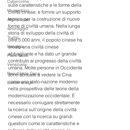
Cybercrime
sulle caratteristiche e le forme della 
Mozambico
civiltà cinese, e fornire un supporto 
teorico per la costruzione di nuove 
Afghanistan
forme di civiltà umana. Nella lunga 
spionaggio
storia di sviluppo della civiltà di 
Trump
oltre 5.000 anni, il popolo cinese ha 
Norvegia
creato una civiltà cinese 
abbagliante e ha dato un grande 
Paesi Bassi
contributo al progresso della civiltà 
Venezuela
umana. Molte persone in Occidente 
Repubblica Ceca
sono abituate a vedere la Cina 
come uno stato-nazione moderno 
Lussemburgo
nella prospettiva delle teorie della 
modernizzazione occidentale. È 
necessario coniugare strettamente 
la ricerca sull'origine della civiltà 
cinese con la ricerca su grandi 
questioni come le caratteristiche e 