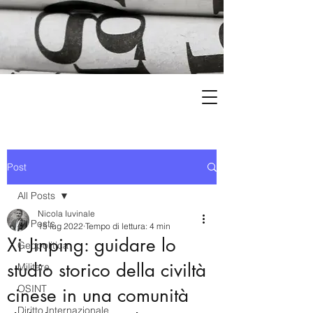
Post
All Posts
Nicola Iuvinale
All Posts
15 lug 2022
Tempo di lettura: 4 min
Xi Jinping: guidare lo
Geopolitica
studio storico della civiltà
Militare
OSINT
cinese in una comunità
Diritto Internazionale