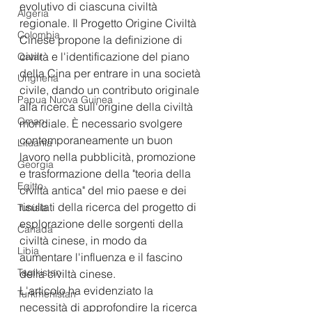
evolutivo di ciascuna civiltà 
Algeria
regionale. Il Progetto Origine Civiltà 
Colombia
Cinese propone la definizione di 
civiltà e l'identificazione del piano 
Qatar
della Cina per entrare in una società 
Ungheria
civile, dando un contributo originale 
Papua Nuova Guinea
alla ricerca sull'origine della civiltà 
Oman
mondiale. È necessario svolgere 
contemporaneamente un buon 
Lituania
lavoro nella pubblicità, promozione 
Georgia
e trasformazione della "teoria della 
Egitto
civiltà antica" del mio paese e dei 
risultati della ricerca del progetto di 
Tunisia
esplorazione delle sorgenti della 
Canada
civiltà cinese, in modo da 
Libia
aumentare l'influenza e il fascino 
Tagikistan
della civiltà cinese.
L'articolo ha evidenziato la 
Turkmenistan
necessità di approfondire la ricerca 