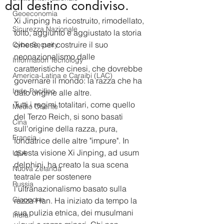
dal destino condiviso.
Geoeconomia
Xi Jinping ha ricostruito, rimodellato, 
Sicurezza Nazionale
tolto, aggiunto e aggiustato la storia 
cinese, per costruire il suo 
CyberSecurity
neonazionalismo dalle 
Information Tecnology
caratteristiche cinesi, che dovrebbe 
America-Latina e Caraibi (LAC)
governare il mondo: la razza che ha 
Indo-Pacifico
dato origine alle altre.
Tutti i regimi totalitari, come quello 
Medio Oriente
del Terzo Reich, si sono basati 
Cina
sull'origine della razza, pura, 
Francia
fondatrice delle altre "impure". In 
questa visione Xi Jinping, ad usum 
USA
delphini, ha creato la sua scena 
Nuova Zelanda
teatrale per sostenere 
Russia
l'ultranazionalismo basato sulla 
Giappone
razza Han. Ha iniziato da tempo la 
sua pulizia etnica, dei musulmani 
India