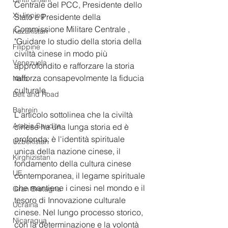
Centrale del PCC, Presidente dello 
Xi Jinping
Stato e Presidente della 
Commissione Militare Centrale , 
Kazakistan
"Guidare lo studio della storia della 
Filippine
civiltà cinese in modo più 
Venezuela
approfondito e rafforzare la storia 
rafforza consapevolmente la fiducia 
Nato
culturale.
Belt and Road
Bahrein
L'articolo sottolinea che la civiltà 
Arabia Saudita
cinese ha una lunga storia ed è 
profonda: è l'identità spirituale 
Uzbekistan
unica della nazione cinese, il 
Kirghizistan
fondamento della cultura cinese 
UE
contemporanea, il legame spirituale 
che mantiene i cinesi nel mondo e il 
Gran Bretagna
tesoro di Innovazione culturale 
Ucraina
cinese. Nel lungo processo storico, 
Nicaragua
con la determinazione e la volontà 