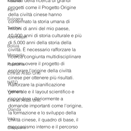
risultati della ricerca di grandi 
Kosovo
progetti come il Progetto Origine 
Iran
della civiltà cinese hanno 
Svizzera
confermato la storia umana di 
Turchia
milioni di anni del mio paese, 
10.000 anni di storia culturale e più 
Azerbaijan
di 5.000 anni della storia della 
Bolivia
civiltà. È necessario rafforzare la 
Mongolia
ricerca congiunta multidisciplinare 
e promuovere il progetto di 
Palestina
esplorare l'origine della civiltà 
Emirati Arabi Uniti
cinese per ottenere più risultati. 
NATO
Rafforzare la pianificazione 
Vietnam
generale e il layout scientifico e 
rispondere ulteriormente a 
Emirati Arabi Uniti
domande importanti come l'origine, 
Olanda
la formazione e lo sviluppo della 
Iraq
civiltà cinese, il quadro di base, il 
meccanismo interno e il percorso 
Giappone