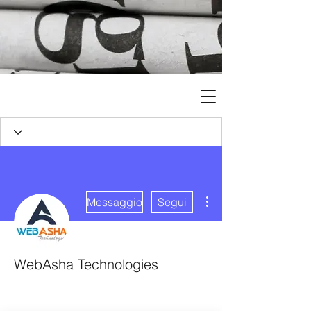
Altre azioni
Messaggio
Segui
WebAsha Technologies