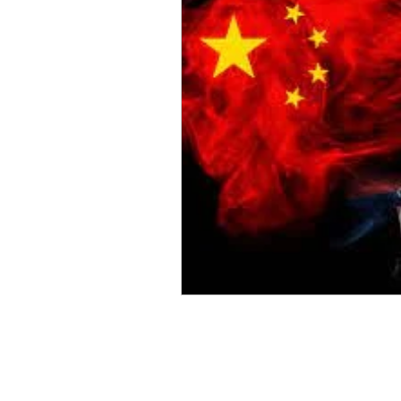
Sicurezza Nazionale
Cy
Indo-Pacifico
Medio Ori
Giappone
India
Co
Europa
Covid-19
T