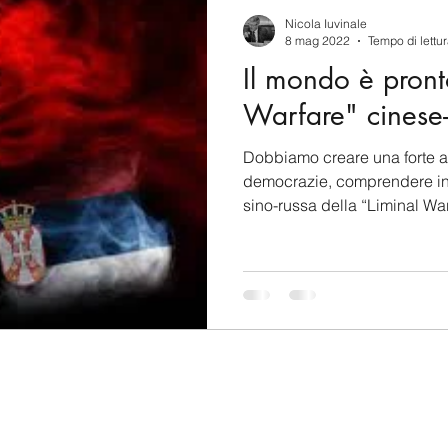
berSecurity
Information Tecnology
America-Lat
Nicola Iuvinale
8 mag 2022
Tempo di lettur
Il mondo è pront
ente
Cina
Francia
USA
Nuova Zeland
Warfare" cinese-
Dobbiamo creare una forte a
rea del Nord
Corea del Sud
Italia
Australia
democrazie, comprendere ins
sino-russa della “Liminal Warf
aiwan
Asia centrale
Perù
Alaska
Polo 