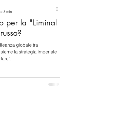
ina e Caraibi (LAC)
a: 8 min
o per la "Liminal
a
Russia
russa?
lleanza globale tra
Germania
ieme la strategia imperiale
are”,...
Nord