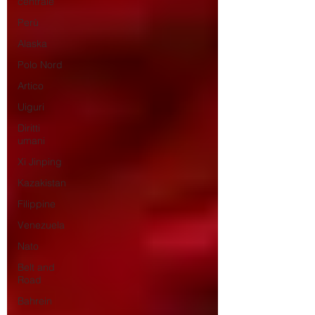
centrale
Perù
Alaska
Polo Nord
Artico
Uiguri
Diritti
umani
Xi Jinping
Kazakistan
Filippine
Venezuela
Nato
Belt and
Road
Bahrein