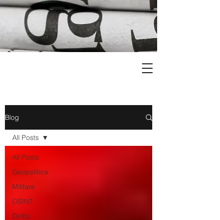
Blog
All Posts
All Posts
Geopolitica
Militare
OSINT
Diritto