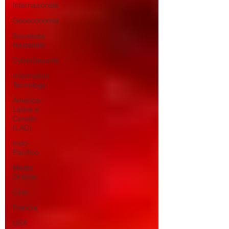
Internazionale
Geoeconomia
Sicurezza
Nazionale
CyberSecurity
Information
Tecnology
America-
Latina e
Caraibi
(LAC)
Indo-
Pacifico
Medio
Oriente
Cina
Francia
USA