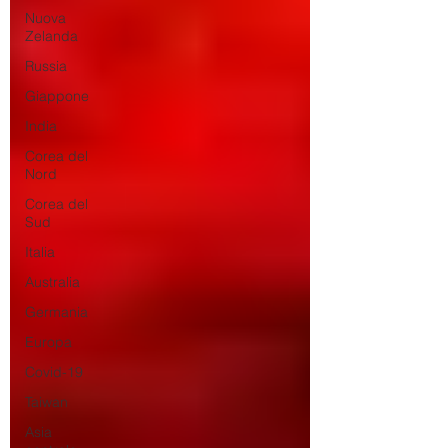
Nuova
Zelanda
Russia
Giappone
India
Corea del
Nord
Corea del
Sud
Italia
Australia
Germania
Europa
Covid-19
Taiwan
Asia