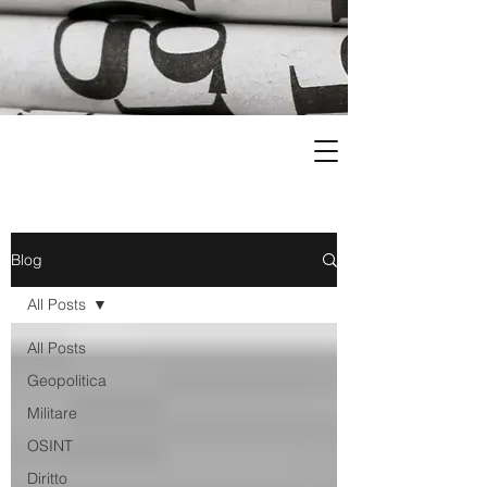
Blog
All Posts
All Posts
Geopolitica
Militare
OSINT
Diritto