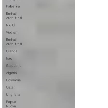
Palestina
Emirati
Arabi Uniti
NATO
Vietnam
Emirati
Arabi Uniti
Olanda
Iraq
Giappone
Algeria
Colombia
Qatar
Ungheria
Papua
Nuova