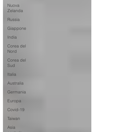
Nuova
Zelanda
Russia
Giappone
India
Corea del
Nord
Corea del
Sud
Italia
Australia
Germania
Europa
Covid-19
Taiwan
Asia