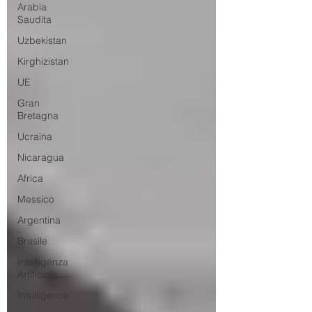
Arabia
Saudita
Uzbekistan
Kirghizistan
UE
Gran
Bretagna
Ucraina
Nicaragua
Africa
Messico
Argentina
Brasile
Intelligenza
Artificiale
Intelligence