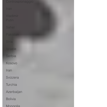
Controspionaggio
Iran
Vladimir
Putin
Sahel
Pakistan
Siria
Israele
Serbia
Kosovo
Iran
Svizzera
Turchia
Azerbaijan
Bolivia
Mongolia