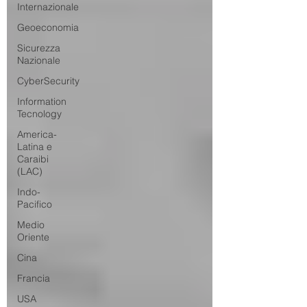
Internazionale
Geoeconomia
Sicurezza
Nazionale
CyberSecurity
Information
Tecnology
America-
Latina e
Caraibi
(LAC)
Indo-
Pacifico
Medio
Oriente
Cina
Francia
USA