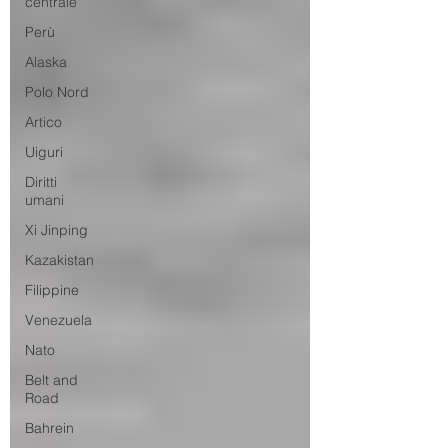
centrale
Perù
Alaska
Polo Nord
Artico
Uiguri
Diritti
umani
Xi Jinping
Kazakistan
Filippine
Venezuela
Nato
Belt and
Road
Bahrein