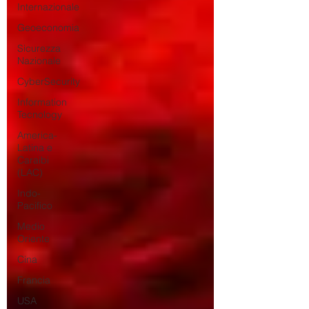
Internazionale
Geoeconomia
Sicurezza
Nazionale
CyberSecurity
Information
Tecnology
America-
Latina e
Caraibi
(LAC)
Indo-
Pacifico
Medio
Oriente
Cina
Francia
USA