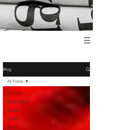
Blog
All Posts
All Posts
Geopolitica
Militare
OSINT
Diritto