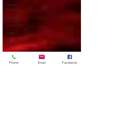
Nuova
Zelanda
Russia
Giappone
India
Corea del
Nord
Corea del
Sud
Phone
Email
Facebook
Italia
Australia
Germania
Europa
Covid-19
Taiwan
Asia