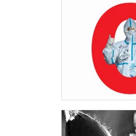
Sicurezza Nazionale
Cy
Indo-Pacifico
Medio Ori
Giappone
India
Co
Europa
Covid-19
T