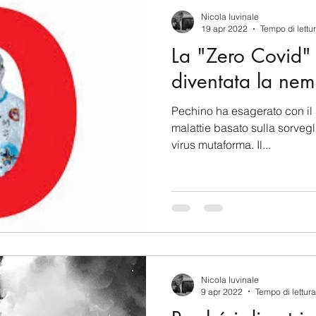
berSecurity
Information Tecnology
America-Lat
Nicola Iuvinale
19 apr 2022
Tempo di lettu
La "Zero Covid" 
ente
Cina
Francia
USA
Nuova Zeland
diventata la neme
Pechino ha esagerato con il 
rea del Nord
Corea del Sud
Italia
Australia
malattie basato sulla sorvegl
virus mutaforma. Il...
aiwan
Asia centrale
Perù
Alaska
Polo 
Nicola Iuvinale
9 apr 2022
Tempo di lettura