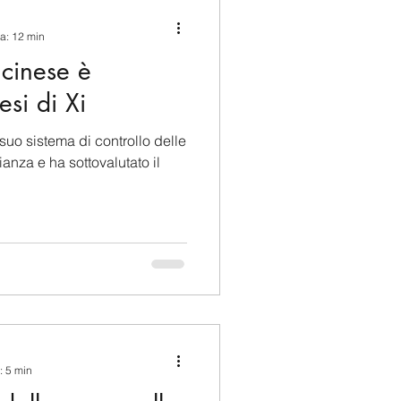
ina e Caraibi (LAC)
ra: 12 min
cinese è
a
Russia
si di Xi
suo sistema di controllo delle
Germania
ianza e ha sottovalutato il
Nord
: 5 min