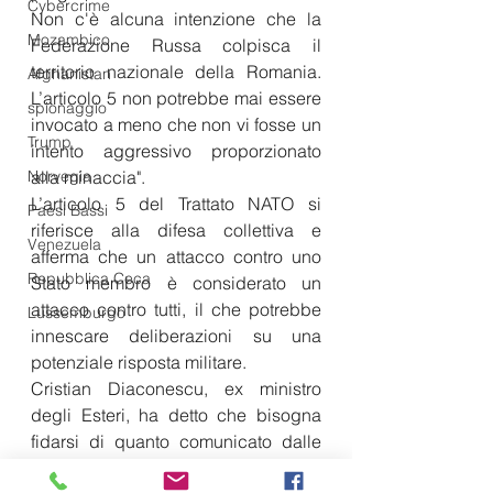
Cybercrime
Non c'è alcuna intenzione che la 
Mozambico
Federazione Russa colpisca il 
territorio nazionale della Romania. 
Afghanistan
L’articolo 5 non potrebbe mai essere 
spionaggio
invocato a meno che non vi fosse un 
Trump
intento aggressivo proporzionato 
Norvegia
alla minaccia".
L’articolo 5 del Trattato NATO si 
Paesi Bassi
riferisce alla difesa collettiva e 
Venezuela
afferma che un attacco contro uno 
Repubblica Ceca
Stato membro è considerato un 
attacco contro tutti, il che potrebbe 
Lussemburgo
innescare deliberazioni su una 
potenziale risposta militare.
Cristian Diaconescu, ex ministro 
degli Esteri, ha detto che bisogna 
fidarsi di quanto comunicato dalle 
autorità romene, nel senso che 