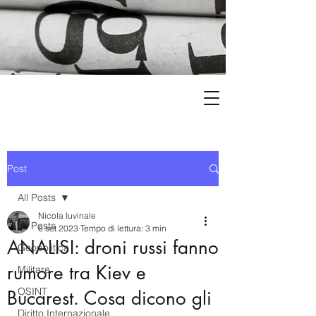
Post
All Posts
Nicola Iuvinale
All Posts
6 set 2023
Tempo di lettura: 3 min
ANALISI: droni russi fanno
Geopolitica
rumore tra Kiev e
Militare
OSINT
Bucarest. Cosa dicono gli
Diritto Internazionale