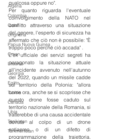
qualcosa oppure no".
Algeria
Per quanto riguarda l'eventuale 
Colombia
coinvolgimento della NATO nel 
conflitto attraverso una situazione 
Qatar
del genere, l'esperto di sicurezza ha 
Ungheria
affermato che ciò non è possibile: "È 
Papua Nuova Guinea
troppo poco perché ciò accada" .
Oman
L'ex ufficiale dei servizi segreti ha 
paragonato la situazione attuale 
Lituania
all'incidente avvenuto nell'autunno 
Georgia
del 2022, quando un missile cadde 
Egitto
sul territorio della Polonia: "allora 
come ora, anche se si scoprisse che 
Tunisia
questo drone fosse caduto sul 
Canada
territorio nazionale della Romania, si 
Libia
tratterebbe di una causa accidentale 
Tagikistan
dovuta al colpo di un drone 
antiaereo o di un difetto di 
Turkmenistan
programmazione della traiettoria. 