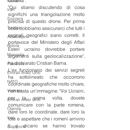
ucraina".
Kosovo
"Qui stiamo discutendo di cosa 
Iran
significhi una triangolazione molto 
Svizzera
precisa di questo drone. Per prima 
Turchia
cosa dobbiamo assicurarci che tutti i 
segnali geografici siano corretti. Il 
Azerbaijan
portavoce del Ministero degli Affari 
Bolivia
Esteri ucraino dovrebbe portare 
Mongolia
argomenti sulla geolocalizzazione", 
ha dichiarato Cristian Barna.
Palestina
L'ex funzionario dei servizi segreti 
Emirati Arabi Uniti
ha sottolineato che occorrono 
NATO
coordinate geografiche molto chiare, 
Vietnam
non basta un'immagine: "Voi Ucraini, 
per la prima volta, dovete 
Emirati Arabi Uniti
comunicare con la parte romena, 
Olanda
dare loro le coordinate, dare loro la 
Iraq
foto e aspettare che i romeni arrivino 
lì e dicano se hanno trovato 
Giappone