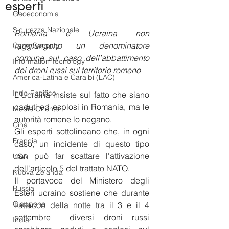
esperti
Geoeconomia
Sicurezza Nazionale
Romania e Ucraina non 
raggiungono un denominatore 
CyberSecurity
comune sul caso dell’abbattimento 
Information Tecnology
dei droni russi sul territorio romeno
America-Latina e Caraibi (LAC)
Indo-Pacifico
L'Ucraina insiste sul fatto che siano 
caduti ed esplosi in Romania, ma le 
Medio Oriente
autorità romene lo negano. 
Cina
Gli esperti sottolineano che, in ogni 
Francia
caso, un incidente di questo tipo 
non può far scattare l'attivazione 
USA
dell'articolo 5 del trattato NATO.
Nuova Zelanda
Il portavoce del Ministero degli 
Russia
Esteri ucraino sostiene che durante 
Giappone
l'attacco della notte tra il 3 e il 4 
settembre  diversi droni russi 
India