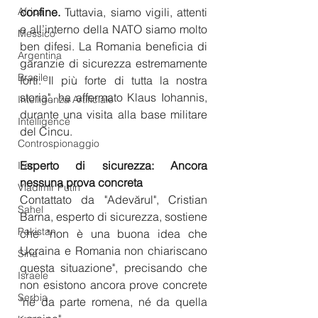
Africa
confine.
 Tuttavia, siamo vigili, attenti 
e all’interno della NATO siamo molto 
Messico
ben difesi. La Romania beneficia di 
Argentina
garanzie di sicurezza estremamente 
Brasile
forti. Il più forte di tutta la nostra 
storia", ha affermato Klaus Iohannis, 
Intelligenza Artificiale
durante una visita alla base militare 
Intelligence
del Cincu.
Controspionaggio
Esperto di sicurezza: Ancora 
Iran
nessuna prova concreta
Vladimir Putin
Contattato da "Adevărul", Cristian 
Sahel
Barna, esperto di sicurezza, sostiene 
Pakistan
che "non è una buona idea che 
Ucraina e Romania non chiariscano 
Siria
questa situazione", precisando che 
Israele
non esistono ancora prove concrete 
Serbia
"né da parte romena, né da quella 