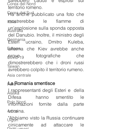
sarebbero caduti e esplosi sul 
Corea del Nord
territorio romeno.
Corea del Sud
Ha anche pubblicato una foto che 
mostrerebbe le fiamme di 
Italia
un'esplosione sulla sponda opposta 
Australia
del Danubio. Inoltre, il ministro degli 
Germania
Esteri ucraino, Dmitro Kuleba, 
Europa
afferma che Kiev avrebbe anche 
prove fotografiche che 
Covid-19
dimostrerebbero che i droni russi 
Taiwan
avrebbero colpito il territorio rumeno.
Asia centrale
La Romania smentisce
Perù
I rappresentanti degli Esteri e  della 
Alaska
Difesa  hanno smentito le 
Polo Nord
informazioni fornite dalla parte 
ucraina.
Artico
"Abbiamo visto la Russia continuare 
Uiguri
cinicamente ad attaccare le 
Diritti umani