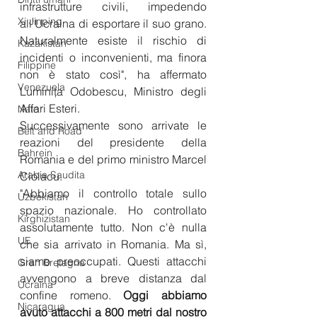
infrastrutture civili, impedendo 
Xi Jinping
all'Ucraina di esportare il suo grano. 
Naturalmente esiste il rischio di 
Kazakistan
incidenti o inconvenienti, ma finora 
Filippine
non è stato così", ha affermato 
Venezuela
Luminița Odobescu, Ministro degli 
Affari Esteri.
Nato
Successivamente sono arrivate le 
Belt and Road
reazioni del presidente della 
Bahrein
Romania e del primo ministro Marcel 
Arabia Saudita
Ciolacu. 
"Abbiamo il controllo totale sullo 
Uzbekistan
spazio nazionale. Ho controllato 
Kirghizistan
assolutamente tutto. Non c'è nulla 
UE
che sia arrivato in Romania. Ma sì, 
siamo preoccupati. Questi attacchi 
Gran Bretagna
avvengono a breve distanza dal 
Ucraina
confine romeno. 
Oggi abbiamo 
Nicaragua
avuto attacchi a 800 metri dal nostro 