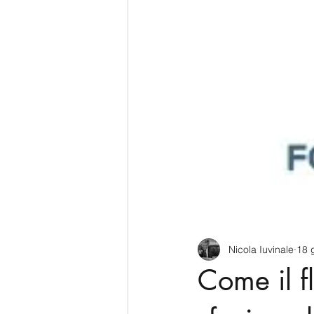
CyberSecurity
Information Te
Francia
USA
Nuova Zel
Italia
Australia
Germani
Polo Nord
Nicola Iuvinale
18 
Come il f