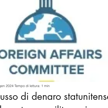
cnology
America-Latina e Caraibi (LAC)
Indo-Pacifico
anda
Russia
Giappone
India
Corea del Nord
a
Europa
Covid-19
Taiwan
Asia centrale
Pe
gen 2024
Tempo di lettura: 1 min
lusso di denaro statunitens