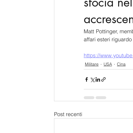
sfocia ne
accresce
Matt Pottinger, memb
affari esteri riguardo
https://www.youtu
Militare
USA
Cina
Post recenti