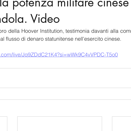
lla potenza militare cinese
ndola. Video
ro della Hoover Institution, testimonia davanti alla comm
 al flusso di denaro statunitense nell'esercito cinese.
be.com/live/Jq9ZDdC21K4?si=wWk9C4vVPDC-T5o0