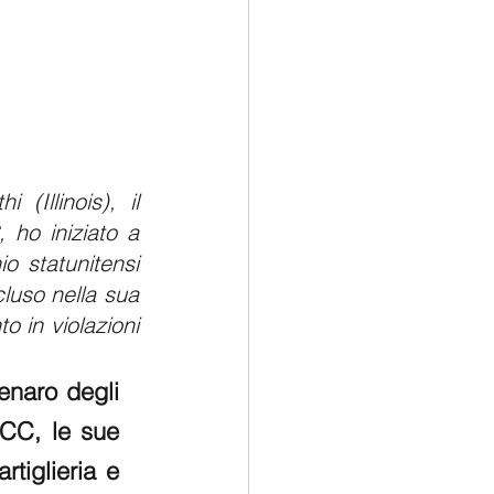
(Illinois), il 
ho iniziato a 
ricercare le principali società di investimento e di capitale di rischio statunitensi 
luso nella sua 
 in violazioni 
naro degli 
PCC, le sue 
rtiglieria e 