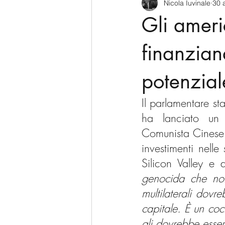
Nicola Iuvinale
30 
CyberSecurity
Information Te
Gli amer
Francia
USA
Nuova Zel
finanzian
potenzial
Italia
Australia
Germani
Il parlamentare st
ha lanciato un a
Polo Nord
Comunista Cinese 
investimenti nelle
Silicon Valley e 
genocida che non 
multilaterali dovre
capitale. È un coc
gli dovrebbe essere