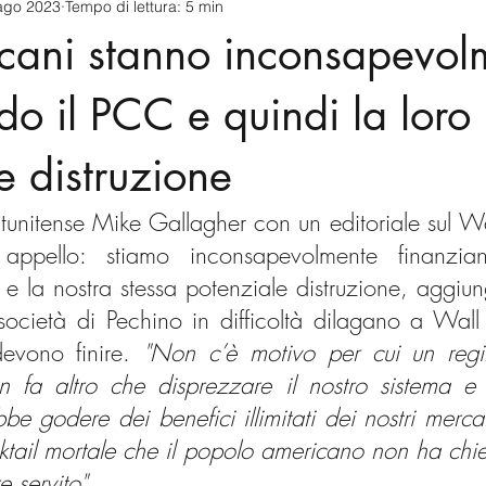
ago 2023
Tempo di lettura: 5 min
cnology
America-Latina e Caraibi (LAC)
Indo-Pacifico
icani stanno inconsapevol
anda
Russia
Giappone
India
Corea del Nord
do il PCC e quindi la loro
e distruzione
a
Europa
Covid-19
Taiwan
Asia centrale
Pe
atunitense Mike Gallagher con un editoriale sul Wa
ppello: stiamo inconsapevolmente finanziand
e la nostra stessa potenziale distruzione, aggiun
 società di Pechino in difficoltà dilagano a Wall 
devono finire. 
"Non c’è motivo per cui un regi
fa altro che disprezzare il nostro sistema e l
bbe godere dei benefici illimitati dei nostri mercat
ktail mortale che il popolo americano non ha chie
 servito".