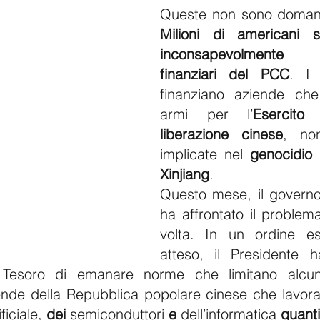
Milioni di americani so
inconsapevolmente s
finanziari del PCC
. I 
finanziano aziende che 
armi per l’
Esercito
liberazione cinese
, no
implicate nel 
genocidio
Xinjiang
.
Questo mese, il governo
ha affrontato il problem
volta. In un ordine ese
atteso, il Presidente h
 Tesoro di emanare norme che limitano alcuni 
ziende della Repubblica popolare cinese che lavor
ficiale, 
dei
 semiconduttori 
e
 dell’informatica 
quanti