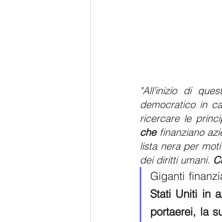
"All’inizio di que
democratico in car
che
 finanziano azi
lista nera per moti
dei diritti umani. 
C
Giganti finanz
Stati Uniti in
portaerei, la su