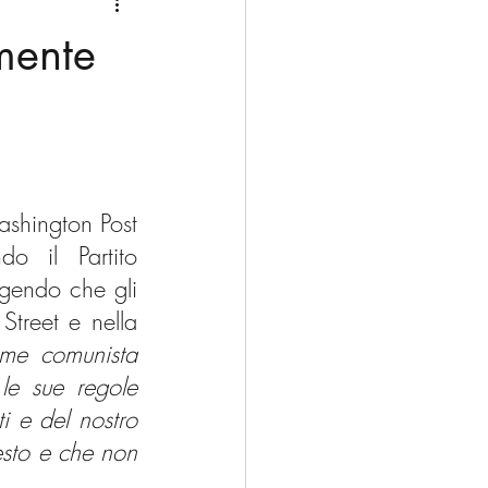
Medio Oriente
Cina
mente
Corea del Sud
rù
Alaska
shington Post 
o il Partito 
gendo che gli 
Street e nella 
me comunista 
e sue regole 
i e del nostro 
sto e che non 