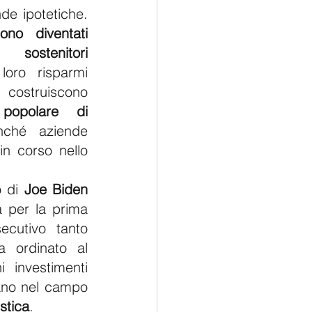
Queste non sono domande ipotetiche. 
no diventati 
ostenitori 
loro risparmi 
costruiscono 
 popolare di 
nché aziende 
 in corso nello 
 di 
Joe Biden
a per la prima 
cutivo tanto 
a ordinato al 
investimenti 
ano nel campo 
stica
. 