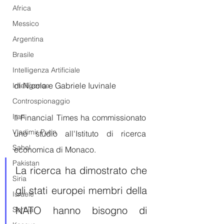
Africa
Messico
Argentina
Brasile
Intelligenza Artificiale
di Nicola e Gabriele Iuvinale
Intelligence
Controspionaggio
Iran
Il Financial Times ha commissionato 
Vladimir Putin
uno studio all'Istituto di ricerca 
Sahel
economica di Monaco.
Pakistan
La ricerca ha dimostrato che 
Siria
gli stati europei membri della 
Israele
NATO hanno bisogno di 
Serbia