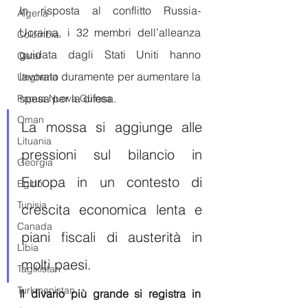
In risposta al conflitto Russia-
Algeria
Ucraina, i 32 membri dell’alleanza 
Colombia
guidata dagli Stati Uniti hanno 
Qatar
lavorato duramente per aumentare la 
Ungheria
spesa per la difesa. 
Papua Nuova Guinea
Oman
La mossa si aggiunge alle 
Lituania
pressioni sul bilancio in 
Georgia
Europa in un contesto di 
Egitto
Tunisia
crescita economica lenta e 
Canada
piani fiscali di austerità in 
Libia
molti paesi.
Tagikistan
Turkmenistan
Il divario più grande si registra in 