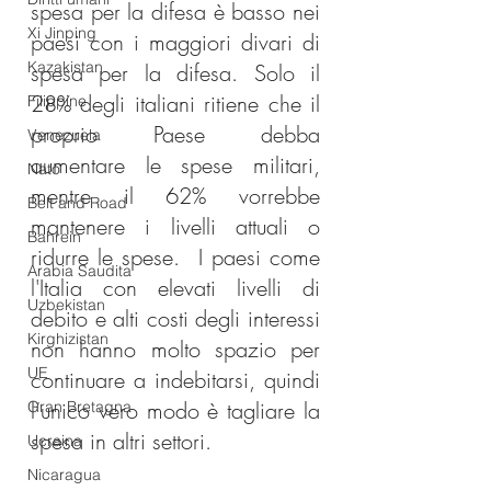
spesa per la difesa è basso nei 
Xi Jinping
paesi con i maggiori divari di 
Kazakistan
spesa per la difesa. Solo il 
28% degli italiani ritiene che il 
Filippine
proprio Paese debba 
Venezuela
aumentare le spese militari, 
Nato
mentre il 62% vorrebbe 
Belt and Road
mantenere i livelli attuali o 
Bahrein
ridurre le spese. 
I paesi come 
Arabia Saudita
l'Italia con elevati livelli di 
Uzbekistan
debito e alti costi degli interessi 
Kirghizistan
non hanno molto spazio per 
UE
continuare a indebitarsi, quindi 
l’unico vero modo è tagliare la 
Gran Bretagna
spesa in altri settori. 
Ucraina
Nicaragua