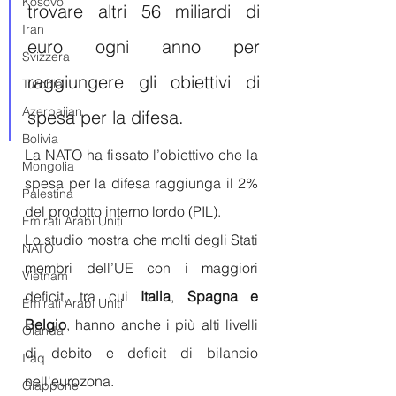
Kosovo
trovare altri 56 miliardi di 
Iran
euro ogni anno per 
Svizzera
raggiungere gli obiettivi di 
Turchia
Azerbaijan
spesa per la difesa.
Bolivia
La NATO ha fissato l’obiettivo che la 
Mongolia
spesa per la difesa raggiunga il 2% 
Palestina
del prodotto interno lordo (PIL). 
Emirati Arabi Uniti
Lo studio mostra che molti degli Stati 
NATO
membri dell’UE con i maggiori 
Vietnam
deficit, tra cui
 Italia
, 
Spagna e 
Emirati Arabi Uniti
Belgio
, hanno anche i più alti livelli 
Olanda
di debito e deficit di bilancio 
Iraq
nell'eurozona.
Giappone