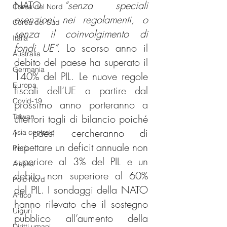
NATO 
“senza speciali 
Corea del Nord
esenzioni nei regolamenti, o 
Corea del Sud
senza il coinvolgimento di 
Italia
fondi UE”.
 Lo scorso anno il 
Australia
debito del paese ha superato il 
Germania
140% del PIL. Le nuove regole 
Europa
fiscali dell’UE a partire dal 
Covid-19
prossimo anno porteranno a 
Taiwan
ulteriori tagli di bilancio poiché 
i paesi cercheranno di 
Asia centrale
rispettare un deficit annuale non 
Perù
superiore al 3% del PIL e un 
Alaska
debito non superiore al 60% 
Polo Nord
del PIL. I sondaggi della NATO 
Artico
hanno rilevato che il sostegno 
Uiguri
pubblico all’aumento della 
Diritti umani