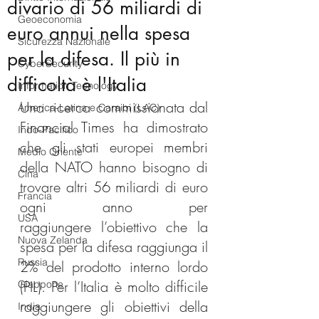
divario di 56 miliardi di
Geoeconomia
euro annui nella spesa
Sicurezza Nazionale
per la difesa. Il più in
CyberSecurity
difficoltà è l'Italia
Information Tecnology
Una ricerca commissionata dal 
America-Latina e Caraibi (LAC)
Financial Times ha dimostrato 
Indo-Pacifico
che gli stati europei membri 
Medio Oriente
della NATO hanno bisogno di 
Cina
trovare altri 56 miliardi di euro 
Francia
ogni anno per 
USA
raggiungere l’obiettivo che la 
Nuova Zelanda
spesa per la difesa raggiunga il 
Russia
2% del prodotto interno lordo 
(PIL). Per l’Italia è molto difficile 
Giappone
raggiungere gli obiettivi della 
India