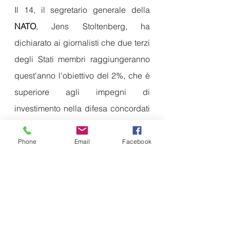
Il 14, il segretario generale della 
NATO
, Jens Stoltenberg, ha 
dichiarato ai giornalisti che due terzi 
degli Stati membri raggiungeranno 
quest'anno l'obiettivo del 2%, che è 
superiore agli impegni di 
investimento nella difesa concordati 
dopo l'annessione della Crimea da 
parte della Russia nel 2014. .
Phone
Email
Facebook
Aumentare la spesa per la difesa è 
più difficile.
I dati della 
Pantheon 
Macroeconomics Research 
Company 
mostrano che entro il 2026 