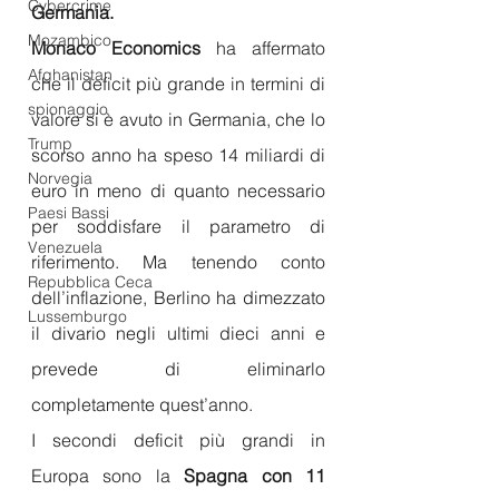
Cybercrime
Germania.
Mozambico
Monaco Economics
 ha affermato 
Afghanistan
che il deficit più grande in termini di 
spionaggio
valore si è avuto in Germania, che lo 
Trump
scorso anno ha speso 14 miliardi di 
Norvegia
euro in meno di quanto necessario 
Paesi Bassi
per soddisfare il parametro di 
Venezuela
riferimento. Ma tenendo conto 
Repubblica Ceca
dell’inflazione, Berlino ha dimezzato 
Lussemburgo
il divario negli ultimi dieci anni e 
prevede di eliminarlo 
completamente quest’anno.
I secondi deficit più grandi in 
Europa sono la 
Spagna con 11 