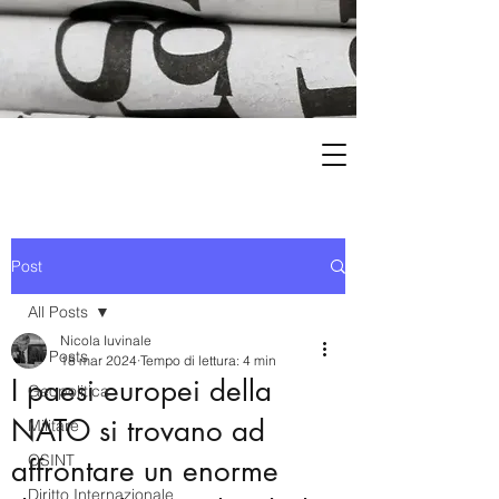
Post
All Posts
Nicola Iuvinale
All Posts
18 mar 2024
Tempo di lettura: 4 min
I paesi europei della
Geopolitica
NATO si trovano ad
Militare
OSINT
affrontare un enorme
Diritto Internazionale