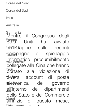
Corea del Nord
Corea del Sud
Italia
Australia
Germania
Mentre il Congresso degli 
Europa
Stati Uniti ha avviato 
un'indagine sulle recenti 
Covid-19
campagne di spionaggio 
Taiwan
informatico presumibilmente 
Asia centrale
collegate alla Cina che hanno 
Perù
portato alla violazione di 
diversi account di posta 
Alaska
elettronica del governo 
Polo Nord
all'interno dei dipartimenti 
Artico
dello Stato e del Commercio 
Uiguri
all'inizio di questo mese, 
Diritti umani