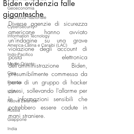
Biden evidenzia falle
Geoeconomia
gigantesche
Sicurezza Nazionale
Diverse agenzie di sicurezza 
CyberSecurity
americane hanno avviato 
Information Tecnology
un'indagine su una grave 
America-Latina e Caraibi (LAC)
violazione degli account di 
Indo-Pacifico
posta elettronica 
Medio Oriente
dell'amministrazione Biden, 
presumibilmente commessa da 
Cina
parte di un gruppo di hacker 
Francia
cinesi, sollevando l'allarme per 
USA
le informazioni sensibili che 
Nuova Zelanda
potrebbero essere cadute in 
Russia
mani straniere.
Giappone
India