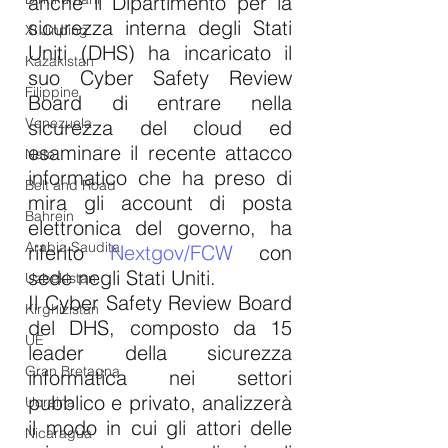
anche il Dipartimento per la 
sicurezza interna degli Stati 
Xi Jinping
Uniti (DHS) ha incaricato il 
Kazakistan
suo Cyber Safety Review 
Filippine
Board di entrare nella 
Venezuela
sicurezza del cloud ed 
esaminare il recente attacco 
Nato
informatico che ha preso di 
Belt and Road
mira gli account di posta 
Bahrein
elettronica del governo, ha 
Arabia Saudita
riferito 
Nextgov/FCW
 con 
sede negli Stati Uniti.
Uzbekistan
Il Cyber ​​Safety Review Board 
Kirghizistan
del DHS, composto da 15 
UE
leader della sicurezza 
Gran Bretagna
informatica nei settori 
pubblico e privato, analizzerà 
Ucraina
il modo in cui gli attori delle 
Nicaragua