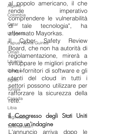
al popolo americano, il che 
Algeria
rende imperativo 
Colombia
comprendere le vulnerabilità 
Qatar
di tale tecnologia", ha 
affermato Mayorkas.
Ungheria
Il Cyber ​​Safety Review 
Papua Nuova Guinea
Board, che non ha autorità di 
Oman
regolamentazione, mirerà a 
Lituania
sviluppare le migliori pratiche 
che i fornitori di software e gli 
Georgia
utenti del cloud in tutti i 
Egitto
settori possono utilizzare per 
Tunisia
rafforzare la sicurezza della 
Canada
rete.
Libia
Il Congresso degli Stati Uniti 
Tagikistan
cerca un'indagine
Turkmenistan
L'annuncio arriva dopo le 