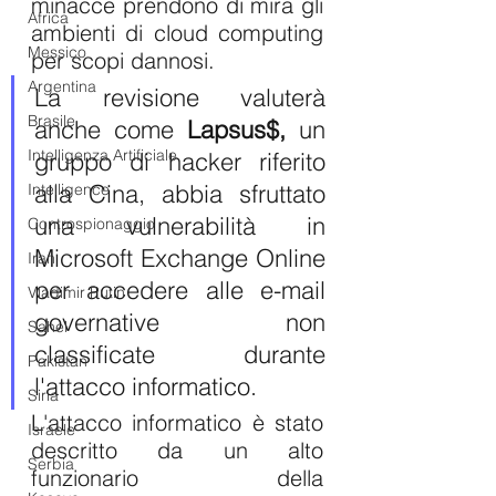
minacce prendono di mira gli 
Africa
ambienti di cloud computing 
Messico
per scopi dannosi. 
Argentina
La revisione valuterà 
Brasile
anche come 
Lapsus$,
 un 
Intelligenza Artificiale
gruppo di hacker riferito 
alla Cina, abbia sfruttato 
Intelligence
una vulnerabilità in 
Controspionaggio
Microsoft Exchange Online 
Iran
per accedere alle e-mail 
Vladimir Putin
governative non 
Sahel
classificate durante 
Pakistan
l'attacco informatico.
Siria
L'attacco informatico è stato 
Israele
descritto da un alto 
Serbia
funzionario della 