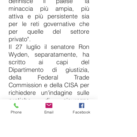
definisce il paese "la 
minaccia più ampia, più 
attiva e più persistente sia 
per le reti governative che 
per quelle del settore 
privato".
Il 27 luglio il senatore Ron 
Wyden, separatamente, ha 
scritto ai capi del 
Dipartimento di giustizia, 
della Federal Trade 
Commission e della CISA per 
richiedere un'indagine sulle 
pratiche di sicurezza 
informatica di Microsoft che, 
Phone
Email
Facebook
afferma, hanno facilitato la 
campagna di spionaggio.
"Questa non è la prima 