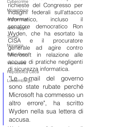
Cybercrime
richieste del Congresso per 
Mozambico
indagini federali sull'attacco 
informatico, incluso il 
Afghanistan
senatore democratico Ron 
spionaggio
Wyden, che ha esortato la 
Trump
CISA e il procuratore 
Norvegia
generale ad agire contro 
Microsoft in relazione alle 
Paesi Bassi
accuse di pratiche negligenti 
Venezuela
di sicurezza informatica. 
Repubblica Ceca
"Le e-mail del governo 
Lussemburgo
sono state rubate perché 
Microsoft ha commesso un 
altro errore", ha scritto 
Wyden nella sua lettera di 
accusa.