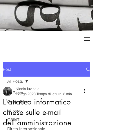
Post
All Posts
Nicola Iuvinale
All Posts
17 ago 2023
Tempo di lettura: 8 min
L'attacco informatico
Geopolitica
cinese sulle e-mail
Militare
OSINT
dell'amministrazione
Diritto Internazionale