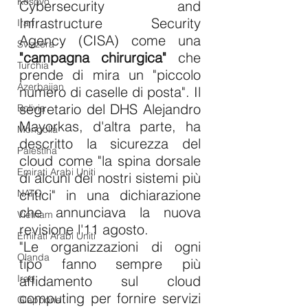
Kosovo
Cybersecurity and 
Infrastructure Security 
Iran
Agency (CISA) come una 
Svizzera
"campagna chirurgica" 
che 
Turchia
prende di mira un "piccolo 
Azerbaijan
numero di caselle di posta". Il 
segretario del DHS Alejandro 
Bolivia
Mayorkas, d'altra parte, ha 
Mongolia
descritto la sicurezza del 
Palestina
cloud come "la spina dorsale 
Emirati Arabi Uniti
di alcuni dei nostri sistemi più 
critici" in una dichiarazione 
NATO
che annunciava la nuova 
Vietnam
revisione l'11 agosto.
Emirati Arabi Uniti
"Le organizzazioni di ogni 
Olanda
tipo fanno sempre più 
Iraq
affidamento sul cloud 
computing per fornire servizi 
Giappone