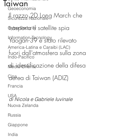
Taiwan
Geoeconomia
Il razzo 2D Long March che 
Sicurezza Nazionale
trasporta il satellite spia 
CyberSecurity
Information Tecnology
Yaogan-39 è stato rilevato 
America-Latina e Caraibi (LAC)
fuori dall'atmosfera sulla zona 
Indo-Pacifico
di identificazione della difesa 
Medio Oriente
Cina
aerea di Taiwan (ADIZ)
Francia
USA
di Nicola e Gabriele Iuvinale
Nuova Zelanda
Russia
Giappone
India