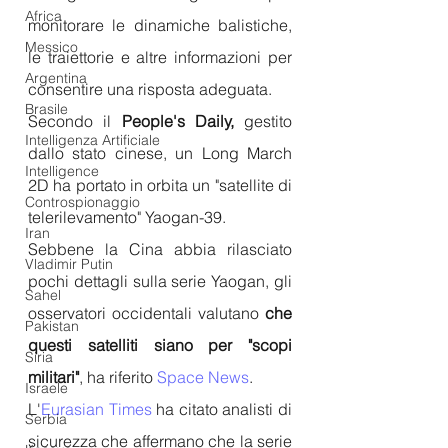
Africa
monitorare le dinamiche balistiche, 
Messico
le traiettorie e altre informazioni per 
Argentina
consentire una risposta adeguata.
Brasile
Secondo il 
People's Daily,
 gestito 
Intelligenza Artificiale
dallo stato cinese, un Long March 
Intelligence
2D ha portato in orbita un "satellite di 
Controspionaggio
telerilevamento" Yaogan-39. 
Iran
Sebbene la Cina abbia rilasciato 
Vladimir Putin
pochi dettagli sulla serie Yaogan, gli 
Sahel
osservatori occidentali valutano 
che 
Pakistan
questi satelliti siano per "scopi 
Siria
militari"
, ha riferito 
Space News
.
Israele
L'
Eurasian Times
 ha citato analisti di 
Serbia
sicurezza che affermano che la serie 