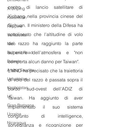
centro di lancio satellitare di 
Xi Jinping
Xichang nella provincia cinese del 
Kazakistan
Sichuan. Il ministero della Difesa ha 
Filippine
sottolineato che l'altitudine di volo 
Venezuela
del razzo ha raggiunto la parte 
Nato
superiore dell'atmosfera e "non 
Belt and Road
Bahrein
comporta alcun danno per Taiwan".
Arabia Saudita
L’MND ha precisato che la traiettoria 
Uzbekistan
di volo del razzo è passata sopra il 
Kirghizistan
bordo sud-ovest dell’ADIZ di 
UE
Taiwan. Ha aggiunto di aver 
Gran Bretagna
implementato il suo sistema 
Ucraina
congiunto di intelligence, 
Nicaragua
sorveglianza e ricognizione per 