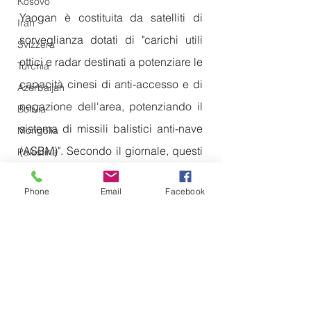
Kosovo
Yaogan è costituita da satelliti di 
Iran
sorveglianza dotati di "carichi utili 
Svizzera
ottici e radar destinati a potenziare le 
Turchia
capacità cinesi di anti-accesso e di 
Azerbaijan
negazione dell'area, potenziando il 
Bolivia
sistema di missili balistici anti-nave 
Mongolia
(ASBM)". Secondo il giornale, questi 
Palestina
satelliti formano una "rete di satelliti 
Emirati Arabi Uniti
Phone
Email
Facebook
elettro-ottici, di intelligenza visiva 
NATO
Vietnam
(IMINT), di radar ad apertura 
Emirati Arabi Uniti
sintetica (SAR) e di satelliti di 
Olanda
intelligenza elettronica (ELINT)".
Iraq
Fonte 
Taiwan News
Giappone
Militare