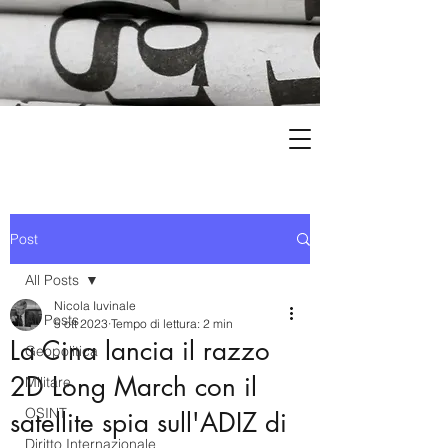
Post
All Posts
Nicola Iuvinale
All Posts
5 ott 2023
Tempo di lettura: 2 min
La Cina lancia il razzo
Geopolitica
2D Long March con il
Militare
OSINT
satellite spia sull'ADIZ di
Diritto Internazionale