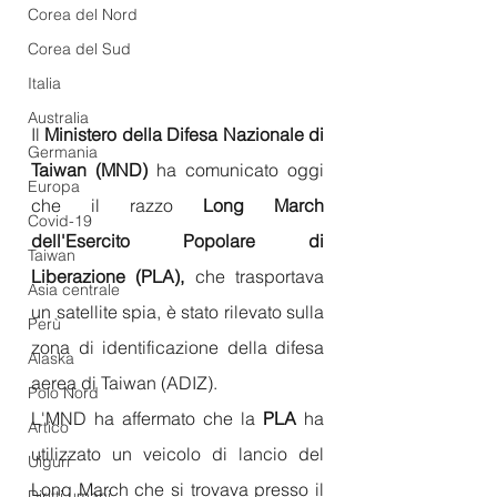
Corea del Nord
Corea del Sud
Italia
Australia
Il 
Ministero della Difesa Nazionale di 
Germania
Taiwan (MND)
 ha comunicato oggi 
Europa
che il razzo 
Long March 
Covid-19
dell'Esercito Popolare di 
Taiwan
Liberazione (PLA),
 che trasportava 
Asia centrale
un satellite spia, è stato rilevato sulla 
Perù
zona di identificazione della difesa 
Alaska
aerea di Taiwan (ADIZ).
Polo Nord
L'MND ha affermato che la 
PLA
 ha 
Artico
utilizzato un veicolo di lancio del 
Uiguri
Long March che si trovava presso il 
Diritti umani