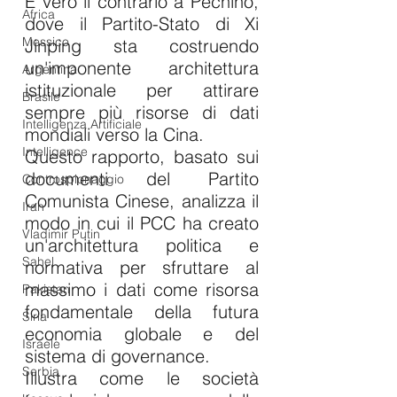
È vero il contrario a Pechino, 
Africa
dove il Partito-Stato di Xi 
Messico
Jinping sta costruendo 
un'imponente architettura 
Argentina
istituzionale per attirare 
Brasile
sempre più risorse di dati 
Intelligenza Artificiale
mondiali verso la Cina.
Intelligence
Questo rapporto, basato sui 
documenti del Partito 
Controspionaggio
Comunista Cinese, analizza il 
Iran
modo in cui il PCC ha creato 
Vladimir Putin
un'architettura politica e 
Sahel
normativa per sfruttare al 
massimo i dati come risorsa 
Pakistan
fondamentale della futura 
Siria
economia globale e del 
Israele
sistema di governance. 
Serbia
Illustra come le società 