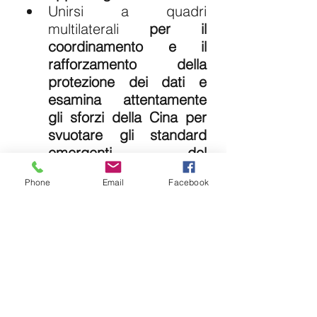
Unirsi a quadri 
multilaterali 
per il 
coordinamento e il 
rafforzamento della 
protezione dei dati e 
esamina attentamente 
gli sforzi della Cina per 
svuotare gli standard 
emergenti del 
commercio digitale 
Phone
Email
Facebook
globale.
Fare pressione su 
Pechino affinché accetti 
la reciprocità
 limitando le 
società statunitensi 
dall'investire in società 
della RPC impegnate 
nell'esfiltrazione e 