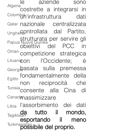
le aziende sono 
Algeria
costrette a integrarsi in 
Colombia
un'infrastruttura dati 
nazionale centralizzata 
Qatar
controllata dal Partito, 
Ungheria
strutturata per servire gli 
Papua Nuova Guinea
obiettivi del PCC in 
Oman
competizione strategica 
con l'Occidente; è 
Lituania
basata sulla premessa 
Georgia
fondamentalmente della 
Egitto
non reciprocità che 
Tunisia
consente alla Cina di 
massimizzare 
Canada
l'assorbimento dei dati 
Libia
da tutto il mondo, 
Tagikistan
esportando il meno 
Turkmenistan
possibile del proprio.