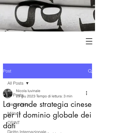
Post
All Posts
Nicola Iuvinale
All Posts
29 giu 2023
Tempo di lettura: 3 min
La grande strategia cinese
Geopolitica
per il dominio globale dei
Militare
OSINT
dati
Diritto Internazionale