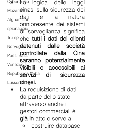
La logica delle leggi 
Cybercrime
cinesi sulla sicurezza dei 
Mozambico
dati e la natura 
Afghanistan
onnipresente dei sistemi 
spionaggio
di sorveglianza significa 
che 
tutti i dati dei clienti 
Trump
detenuti dalle società 
Norvegia
controllate dalla Cina 
Paesi Bassi
saranno potenzialmente 
Venezuela
visibili e accessibili ai 
Repubblica Ceca
servizi di sicurezza 
cinesi.
Lussemburgo
La requisizione di dati 
da parte dello stato 
attraverso anche i 
gestori commerciali è 
già in
 atto e serve a:
costruire database 