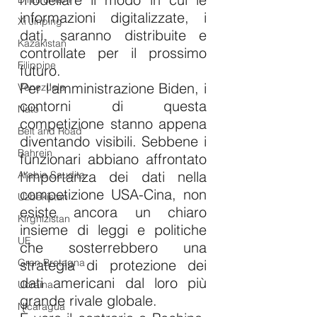
informazioni digitalizzate, i 
Xi Jinping
dati, saranno distribuite e 
Kazakistan
controllate per il prossimo 
Filippine
futuro. 
Per l'amministrazione Biden, i 
Venezuela
contorni di questa 
Nato
competizione stanno appena 
Belt and Road
diventando visibili. Sebbene i 
Bahrein
funzionari abbiano affrontato 
l'importanza dei dati nella 
Arabia Saudita
competizione USA-Cina, non 
Uzbekistan
esiste ancora un chiaro 
Kirghizistan
insieme di leggi e politiche 
UE
che sosterrebbero una 
strategia di protezione dei 
Gran Bretagna
dati americani dal loro più 
Ucraina
grande rivale globale. 
Nicaragua