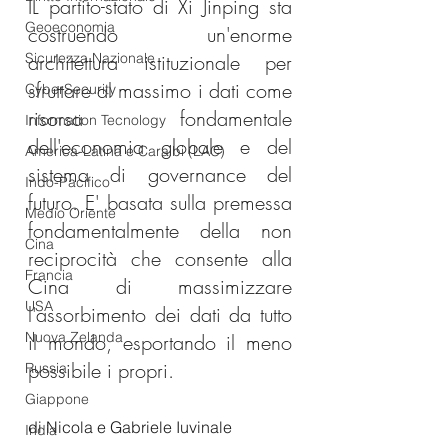
IL partito-stato di Xi Jinping sta 
Geoeconomia
costruendo un'enorme 
Sicurezza Nazionale
architettura istituzionale per 
sfruttare al massimo i dati come 
CyberSecurity
risorsa fondamentale 
Information Tecnology
dell'economia globale e del 
America-Latina e Caraibi (LAC)
sistema di governance del 
Indo-Pacifico
futuro. E' basata sulla premessa 
Medio Oriente
fondamentalmente della non 
Cina
reciprocità che consente alla 
Francia
Cina di massimizzare 
USA
l'assorbimento dei dati da tutto 
Nuova Zelanda
il mondo, esportando il meno 
possibile i propri.
Russia
Giappone
di Nicola e Gabriele Iuvinale
India