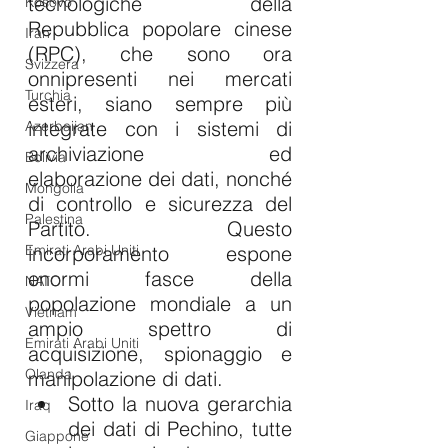
tecnologiche della 
Kosovo
Repubblica popolare cinese 
Iran
(RPC), che sono ora 
Svizzera
onnipresenti nei mercati 
Turchia
esteri, siano sempre più 
integrate con i sistemi di 
Azerbaijan
archiviazione ed 
Bolivia
elaborazione dei dati, nonché 
Mongolia
di controllo e sicurezza del 
Palestina
Partito. Questo 
incorporamento espone 
Emirati Arabi Uniti
enormi fasce della 
NATO
popolazione mondiale a un 
Vietnam
ampio spettro di 
Emirati Arabi Uniti
acquisizione, spionaggio e 
Olanda
manipolazione di dati.
Sotto la nuova gerarchia 
Iraq
dei dati di Pechino, tutte 
Giappone