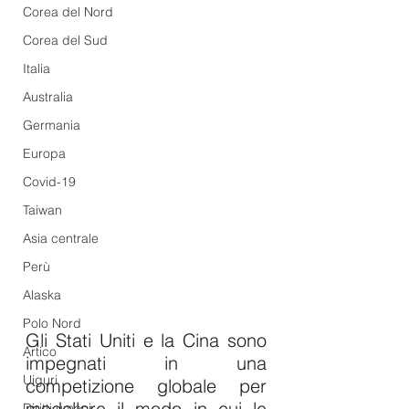
Corea del Nord
Corea del Sud
Italia
Australia
Germania
Europa
Covid-19
Taiwan
Asia centrale
Perù
Alaska
Polo Nord
Gli Stati Uniti e la Cina sono 
Artico
impegnati in una 
Uiguri
competizione globale per 
modellare il modo in cui le 
Diritti umani