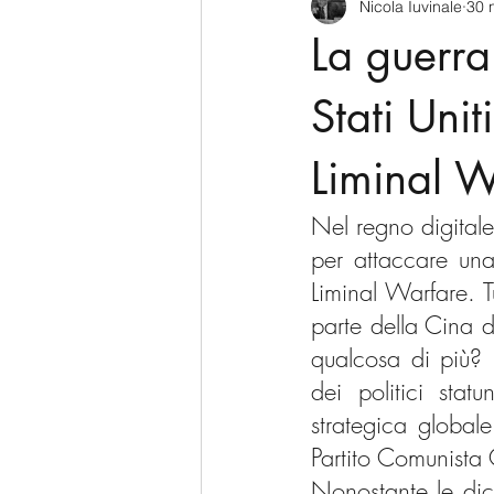
Nicola Iuvinale
30 
CyberSecurity
Information Te
La guerra
Francia
USA
Nuova Zel
Stati Uni
Liminal W
Italia
Australia
Germani
Nel regno digitale,
per attaccare una
Polo Nord
Liminal Warfare. T
parte della Cina 
qualcosa di più? 
dei politici stat
strategica global
Partito Comunista 
Nonostante le dic