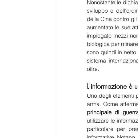
Nonostante le dichia
sviluppo e dell'ordi
della Cina contro gli 
aumentato le sue att
impiegato mezzi non 
biologica per minare 
sono quindi in netto 
sistema internaziona
oltre. 
L'informazione è 
Uno degli elementi pi
arma. Come afferman
principale di guerra
utilizzare le informa
particolare per pre
informative. Notano, 