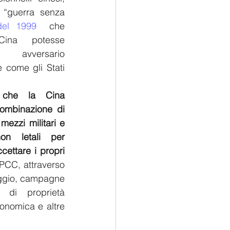
i “guerra senza 
del 1999
  che 
ina potesse 
vversario 
 come gli Stati 
 che la Cina 
ombinazione di 
mezzi militari e 
on letali per 
ettare i propri 
 PCC, attraverso 
aggio, campagne 
o di proprietà 
conomica e altre 