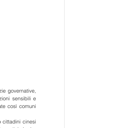
ie governative, 
oni sensibili e 
tate così comuni 
cittadini cinesi 