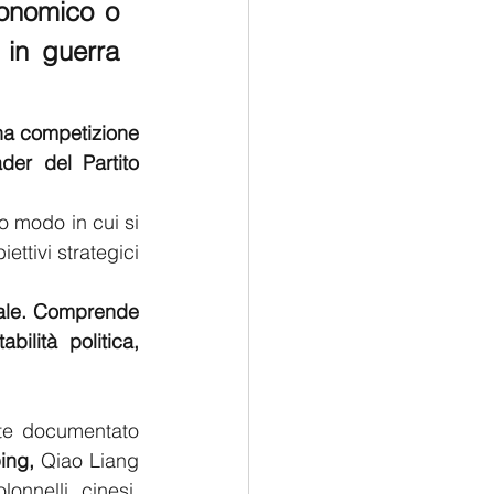
onomico o 
in guerra 
una competizione 
er del Partito 
o modo in cui si 
ttivi strategici 
nale. Comprende 
lità politica, 
 documentato 
ing,
 Qiao Liang 
nnelli cinesi, 