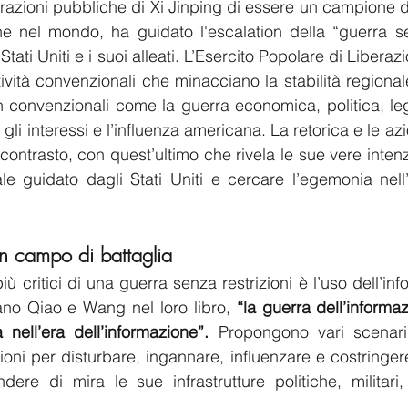
razioni pubbliche di Xi Jinping di essere un campione de
ne nel mondo, ha guidato l'escalation della “guerra sen
Stati Uniti e i suoi alleati. L’Esercito Popolare di Liberaz
ività convenzionali che minacciano la stabilità regiona
convenzionali come la guerra economica, politica, lega
gli interessi e l’influenza americana. La retorica e le azio
contrasto, con quest’ultimo che rivela le sue vere intenzio
le guidato dagli Stati Uniti e cercare l’egemonia nell’
un campo di battaglia
ù critici di una guerra senza restrizioni è l’uso dell’i
o Qiao e Wang nel loro libro, 
“la guerra dell’informa
 nell’era dell’informazione”.
 Propongono vari scenari 
zioni per disturbare, ingannare, influenzare e costringere
ndere di mira le sue infrastrutture politiche, militar