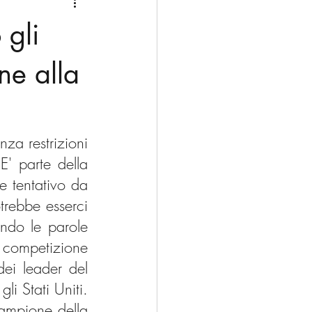
Medio Oriente
Cina
 gli
Corea del Sud
ne alla
rù
Alaska
za restrizioni 
' parte della 
e tentativo da 
rebbe esserci 
do le parole 
 competizione 
ei leader del 
i Stati Uniti. 
ampione della 