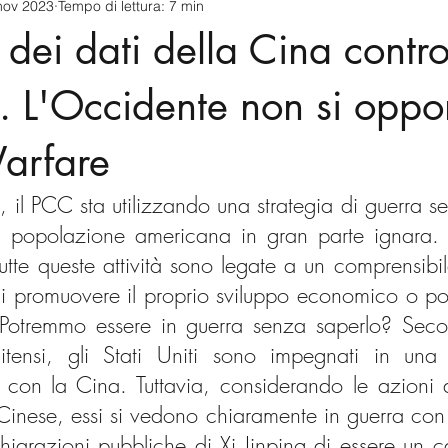
nov 2023
Tempo di lettura: 7 min
cnology
America-Latina e Caraibi (LAC)
Indo-Pacifico
 dei dati della Cina contro
anda
Russia
Giappone
India
Corea del Nord
ti. L'Occidente non si oppo
arfare
a
Europa
Covid-19
Taiwan
Asia centrale
Pe
 il PCC sta utilizzando una strategia di guerra sen
 popolazione americana in gran parte ignara. E
utte queste attività sono legate a un comprensibil
di promuovere il proprio sviluppo economico o pot
Potremmo essere in guerra senza saperlo? Secon
unitensi, gli Stati Uniti sono impegnati in una
e con la Cina. Tuttavia, considerando le azioni d
Cinese, essi si vedono chiaramente in guerra con gl
hiarazioni pubbliche di Xi Jinping di essere un c