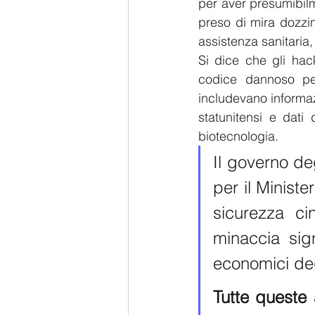
per aver presumibil
preso di mira dozzine
assistenza sanitaria,
Si dice che gli hack
codice dannoso per 
includevano informazi
statunitensi e dati 
biotecnologia. 
Il governo deg
per il Ministe
sicurezza ci
minaccia sign
economici degl
Tutte queste 