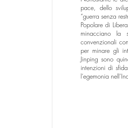
pace, dello svilu
“guerra senza restri
Popolare di Liber
minacciano la s
convenzionali com
per minare gli in
Jinping sono quin
intenzioni di sfid
l’egemonia nell’Ind