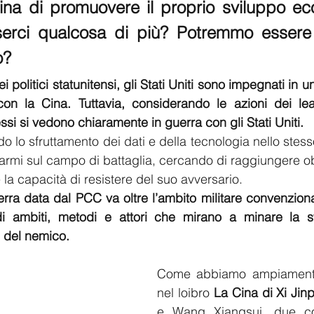
ina di promuovere il proprio sviluppo ec
erci qualcosa di più? Potremmo essere 
o? 
 politici statunitensi, gli Stati Uniti sono impegnati in 
con la Cina. Tuttavia, considerando le azioni dei lead
si si vedono chiaramente in guerra con gli Stati Uniti. 
do lo sfruttamento dei dati e della tecnologia nello stess
rmi sul campo di battaglia, cercando di raggiungere obie
 la capacità di resistere del suo avversario.
erra data dal PCC va oltre l’ambito militare convenzio
 ambiti, metodi e attori che mirano a minare la stabi
 del nemico.
Come abbiamo ampiamente
nel loibro 
La Cina di Xi Jinp
e Wang Xiangsui, due colo