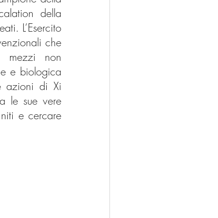
lation della 
ati. L’Esercito 
enzionali che 
o mezzi non 
e e biologica 
 azioni di Xi 
a le sue vere 
niti e cercare 