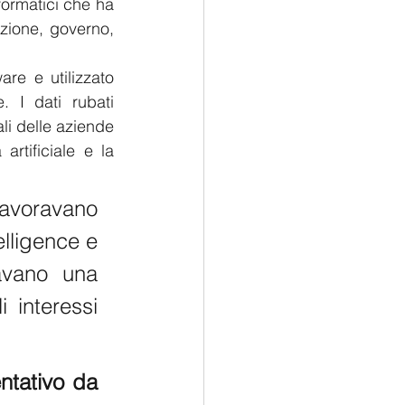
rmatici che ha 
uzione, governo, 
re e utilizzato 
 I dati rubati 
li delle aziende 
rtificiale e la 
lavoravano 
lligence e 
avano una 
 interessi 
ntativo da 