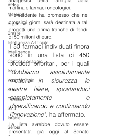
analgesici della famiglia della 
Africa
morfina e farmaci oncologici.
Messico
Il presidente ha promesso che nei 
prossimi giorni sarà destinata a tali 
Argentina
progetti una prima tranche di fondi, 
Brasile
di 50 milioni di euro.
Intelligenza Artificiale
I 50 farmaci individuati finora 
Intelligence
sono in una lista di 450 
Controspionaggio
prodotti prioritari, per i quali 
Iran
"dobbiamo assolutamente 
mettere in sicurezza le 
Vladimir Putin
nostre filiere, spostandoci 
Sahel
completamente o 
Pakistan
diversificando e continuando 
Siria
l'innovazione",
 ha affermato.
Israele
La lista avrebbe dovuto essere 
Serbia
presentata già oggi al Senato 