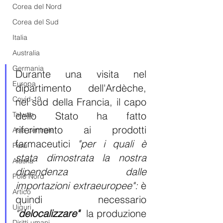
Corea del Nord
Corea del Sud
Italia
Australia
Germania
Durante una visita nel 
Europa
dipartimento dell'Ardèche, 
Covid-19
nel sud della Francia, il capo 
dello Stato ha fatto 
Taiwan
riferimento ai prodotti 
Asia centrale
farmaceutici 
"per i quali è 
Perù
stata dimostrata la nostra 
Alaska
dipendenza dalle 
Polo Nord
importazioni extraeuropee":
 è 
Artico
quindi necessario
Uiguri
"
delocalizzare"  
la produzione 
Diritti umani