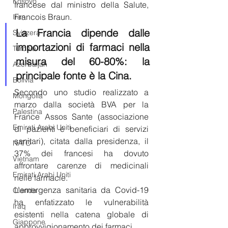
Kosovo
francese dal ministro della Salute, 
Francois Braun.
Iran
La Francia dipende dalle 
Svizzera
importazioni di farmaci nella 
Turchia
misura del 60-80%: la 
Azerbaijan
principale fonte è la Cina.
Bolivia
Secondo uno studio realizzato a 
Mongolia
marzo dalla società BVA per la 
Palestina
France Assos Sante (associazione 
Emirati Arabi Uniti
di pazienti e beneficiari di servizi 
sanitari), citata dalla presidenza, il 
NATO
37% dei francesi ha dovuto 
Vietnam
affrontare carenze di medicinali 
Emirati Arabi Uniti
nelle farmacie.
L’emergenza sanitaria da Covid-19 
Olanda
ha enfatizzato le vulnerabilità 
Iraq
esistenti nella catena globale di 
Giappone
approvvigionamento dei farmaci. 