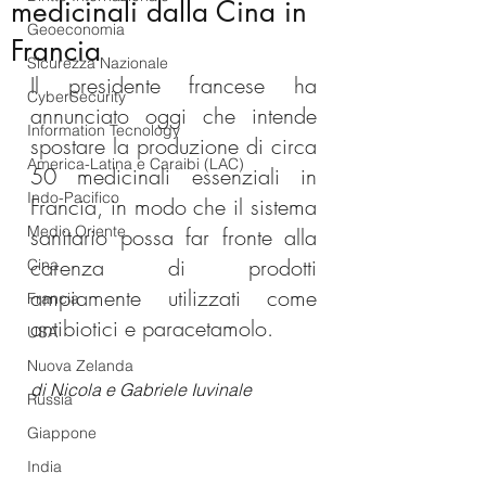
medicinali dalla Cina in
Geoeconomia
Francia
Sicurezza Nazionale
Il presidente francese ha 
CyberSecurity
annunciato oggi che intende 
Information Tecnology
spostare la produzione di circa 
America-Latina e Caraibi (LAC)
50 medicinali essenziali in 
Indo-Pacifico
Francia, in modo che il sistema 
Medio Oriente
sanitario possa far fronte alla 
carenza di prodotti 
Cina
ampiamente utilizzati come 
Francia
antibiotici e paracetamolo.
USA
Nuova Zelanda
di Nicola e Gabriele Iuvinale
Russia
Giappone
India