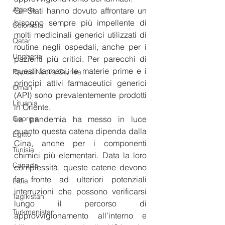
Algeria
Gli Stati hanno dovuto affrontare un 
bisogno sempre più impellente di 
Colombia
molti medicinali generici utilizzati di 
Qatar
routine negli ospedali, anche per i 
Ungheria
pazienti più critici. Per parecchi di 
questi farmaci, le materie prime e i 
Papua Nuova Guinea
principi attivi farmaceutici generici 
Oman
(API) sono prevalentemente prodotti 
Lituania
in Oriente.
Georgia
La pandemia ha messo in luce 
quanto questa catena dipenda dalla 
Egitto
Cina, anche per i componenti 
Tunisia
chimici più elementari. Data la loro 
Canada
complessità, queste catene devono 
far fronte ad ulteriori potenziali 
Libia
interruzioni che possono verificarsi 
Tagikistan
lungo il percorso di 
Turkmenistan
approvvigionamento all’interno e 