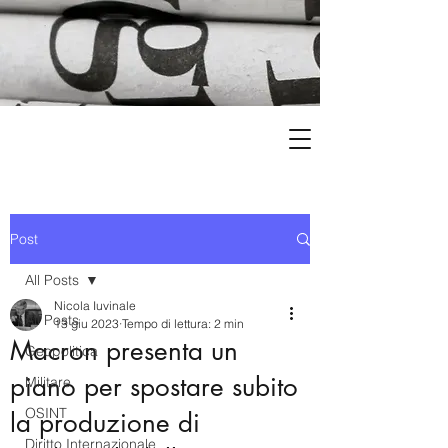
Post
All Posts
Nicola Iuvinale
All Posts
13 giu 2023
Tempo di lettura: 2 min
Macron presenta un
Geopolitica
piano per spostare subito
Militare
OSINT
la produzione di
Diritto Internazionale