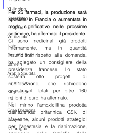
.
Xi Jinping
Per 25 farmaci, la produzione sarà 
Kazakistan
spostata in Francia o aumentata in 
modo significativo nelle prossime 
Filippine
settimane, ha affermato il presidente.
Venezuela
Ci sono medicinali già prodotti 
Nato
internamente, ma in quantità 
insufficienti rispetto alla domanda, 
Belt and Road
ha spiegato un consigliere della 
Bahrein
presidenza francese. Lo stato 
Arabia Saudita
sosterrà otto progetti di 
Uzbekistan
ricollocazione, che richiedono 
investimenti totali per oltre 160 
Kirghizistan
milioni di euro, ha affermato. 
UE
Nel mirino l'amoxicillina prodotta 
Gran Bretagna
dall'azienda britannica GSK di 
Mayenne, alcuni prodotti strategici 
Ucraina
per l'anestesia e la rianimazione, 
Nicaragua