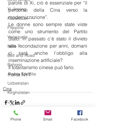
parole di Xi, ciò è essenziale per “il 
Xi Jinping
percorso della Cina verso la 
modernizzazione”.
Kazakistan
Le donne sono sempre state viste 
Filippine
come uno strumento del Partito 
Venezuela
Stato: in passato c'è stato il divieto 
alla fecondazione per anni, domani 
Nato
ci sarà anche l'obbligo alla 
Belt and Road
inseminazione artificiale?
Bahrein
Il totalitarismo cinese può farlo.
Arabia Saudita
Fonte NYT
Uzbekistan
Cina
Kirghizistan
UE
Gran Bretagna
Phone
Email
Facebook
Ucraina
Nicaragua