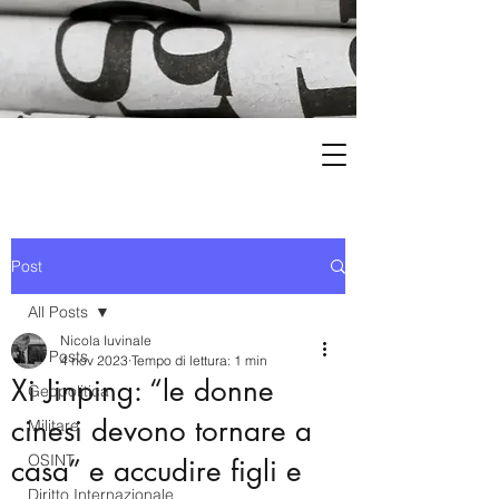
Post
All Posts
Nicola Iuvinale
All Posts
4 nov 2023
Tempo di lettura: 1 min
Xi Jinping: “le donne
Geopolitica
cinesi devono tornare a
Militare
OSINT
casa” e accudire figli e
Diritto Internazionale