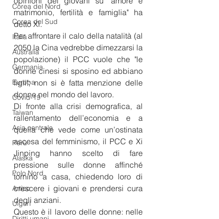
opinioni dei giovani su "amore e 
Corea del Nord
matrimonio, fertilità e famiglia" ha 
Corea del Sud
detto Xi.
Per affrontare il calo della natalità (al 
Italia
2050 la Cina vedrebbe dimezzarsi la 
Australia
popolazione) il PCC vuole che "le 
Germania
donne cinesi si sposino ed abbiano 
Europa
figli"; non si è fatta menzione delle 
donne nel mondo del lavoro.
Covid-19
Di fronte alla crisi demografica, al 
Taiwan
rallentamento dell’economia e a 
Asia centrale
quella che vede come un’ostinata 
ascesa del femminismo, il PCC e Xi 
Perù
Jinping hanno scelto di fare 
Alaska
pressione sulle donne affinché 
Polo Nord
tornino a casa, chiedendo loro di 
crescere i giovani e prendersi cura 
Artico
degli anziani. 
Uiguri
Questo è il lavoro delle donne: nelle 
Diritti umani