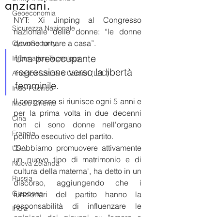
anziani.
Geoeconomia
NYT: Xi Jinping al Congresso 
Sicurezza Nazionale
nazionale delle donne: “le donne 
devono tornare a casa”.
CyberSecurity
Una preoccupante 
Information Tecnology
regressione verso la libertà 
America-Latina e Caraibi (LAC)
femminile.
Indo-Pacifico
Il congresso si riunisce ogni 5 anni e 
Medio Oriente
per la prima volta in due decenni 
Cina
non ci sono donne nell'organo 
Francia
politico esecutivo del partito.
"Dobbiamo promuovere attivamente 
USA
un nuovo tipo di matrimonio e di 
Nuova Zelanda
cultura della materna', ha detto in un 
Russia
discorso, aggiungendo che i 
Giappone
funzionari del partito hanno la 
responsabilità di influenzare le 
India